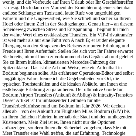
wenig, und die Vorfreude auf Ihren Urlaub oder Ihr Geschäftstreffen
ist riesig. Doch dann der Moment der Ernüchterung: eine scheinbar
endlose Schlange am Taxistand, laute Rufe von ungeduldigen
Fahrern und die Ungewissheit, wie Sie schnell und sicher zu Ihrem
Hotel oder Ihrem Ziel in der Stadt gelangen. Genau hier – an diesem
Scheideweg zwischen Stress und Entspannung – beginnt für mich
der wahre Wert eines erstklassigen Transfers. Ein VIP-Privattransfer
ist weit mehr als nur eine Fahrt von A nach B; er ist der elegante
Übergang von den Strapazen des Reisens zur puren Erholung und
Freude auf Ihren Aufenthalt. Stellen Sie sich vor: Ihr Fahrer erwartet
Sie bereits, nimmt Ihnen zuvorkommend das Gepäck ab und geleitet
Sie zu Ihrem kühlen, klimatisierten Mercedes-Fahrzeug der
Spitzenklasse. Das ist die Art und Weise, wie ein Aufenthalt in
Bodrum beginnen sollte. Als erfahrener Operations-Editor und selbst
langjähriger Fahrer kenne ich die Gegebenheiten vor Ort, die
typischen Touristenfallen und die idealen Abläufe, um Ihnen eine
erstklassige Erfahrung zu garantieren. Der ultimative Guide für
Bodrum Airport Transfers (Ankunft & Abflug) & Intrazity-Transfers
Dieser Artikel ist Ihr umfassender Leitfaden für alle
Transferbedürfnisse rund um Bodrum im Jahr 2026. Wir decken
alles ab – von der Ankunft am Flughafen Milas-Bodrum (BJV) bis
zu Ihren täglichen Fahrten innerhalb der Stadt und den umliegenden
Küstenorten. Mein Ziel ist es, Ihnen nicht nur die Optionen
aufzuzeigen, sondern Ihnen die Sicherheit zu geben, dass Sie mit
Meet Transfer eine Wahl treffen, die auf Erfahrung, Technologie