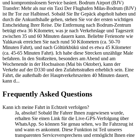
und kompromisslosem Service basiert. Bodrum Airport (BJV)
Transfer: Mehr als nur ein Taxi Der Flughafen Milas-Bodrum (BJV)
ist Ihr Tor zur Halbinsel. Sobald Sie Ihr Gepäck abgeholt haben und
durch die Ankunftshalle gehen, stehen Sie vor der ersten wichtigen
Entscheidung Ihrer Reise. Die Entfernung nach Bodrum-Zentrum
beträgt etwa 36 Kilometer, was je nach Verkehrslage und Tageszeit
zwischen 35 und 60 Minuten dauern kann. Beliebte Ferienorte wie
Yalıkavak erreichen Sie nach rund 50 Kilometern (ca. 50-70
Minuten Fahrt), und nach Göltürkbükü sind es etwa 45 Kilometer
(ca. 45-65 Minuten Fahrt). Ich habe diese Strecken unzählige Male
befahren. In den Stoßzeiten, besonders am Abend und am
Wochenende in der Hochsaison (Mai bis Oktober), kann der
Verkehr auf der D330 und den Zufahrtsstraßen erheblich sein. Eine
Fahrt, die außerhalb der Hauptverkehrszeiten 40 Minuten dauert,
kann d...
Frequently Asked Questions
Kann ich meine Fahrt in Echtzeit verfolgen?
Ja, absolut! Sobald Ihr Fahrer Ihnen zugewiesen wurde,
erhalten Sie einen Link für die Live-GPS-Verfolgung über
WhatsApp. So können Sie genau sehen, wo Ihr Fahrzeug ist
und wann es ankommt. Diese Funktion ist Teil unseres
transparenten Serviceversprechens und ermöglicht Ihnen eine