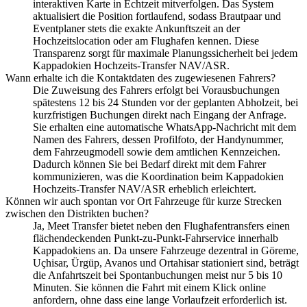
interaktiven Karte in Echtzeit mitverfolgen. Das System
aktualisiert die Position fortlaufend, sodass Brautpaar und
Eventplaner stets die exakte Ankunftszeit an der
Hochzeitslocation oder am Flughafen kennen. Diese
Transparenz sorgt für maximale Planungssicherheit bei jedem
Kappadokien Hochzeits-Transfer NAV/ASR.
Wann erhalte ich die Kontaktdaten des zugewiesenen Fahrers?
Die Zuweisung des Fahrers erfolgt bei Vorausbuchungen
spätestens 12 bis 24 Stunden vor der geplanten Abholzeit, bei
kurzfristigen Buchungen direkt nach Eingang der Anfrage.
Sie erhalten eine automatische WhatsApp-Nachricht mit dem
Namen des Fahrers, dessen Profilfoto, der Handynummer,
dem Fahrzeugmodell sowie dem amtlichen Kennzeichen.
Dadurch können Sie bei Bedarf direkt mit dem Fahrer
kommunizieren, was die Koordination beim Kappadokien
Hochzeits-Transfer NAV/ASR erheblich erleichtert.
Können wir auch spontan vor Ort Fahrzeuge für kurze Strecken
zwischen den Distrikten buchen?
Ja, Meet Transfer bietet neben den Flughafentransfers einen
flächendeckenden Punkt-zu-Punkt-Fahrservice innerhalb
Kappadokiens an. Da unsere Fahrzeuge dezentral in Göreme,
Uçhisar, Ürgüp, Avanos und Ortahisar stationiert sind, beträgt
die Anfahrtszeit bei Spontanbuchungen meist nur 5 bis 10
Minuten. Sie können die Fahrt mit einem Klick online
anfordern, ohne dass eine lange Vorlaufzeit erforderlich ist.