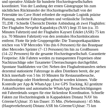
und operative Abläufe für hunderte Hochzeitsgesellschaften
koordiniert. Von der Landung der ersten Gästegruppe bis zum
nächtlichen Rücktransfer der Hochzeitsgesellschaft von der
Feierstätte ins Cave Hotel erfordert die regionale Logistik präzise
Planung, moderne Fahrzeugflotten und verlässliche Technik.
TL;DR / Schnelle Übersicht Direkte Anbindung ab zwei Flughäfen:
Der Flughafen Nevşehir Kapadokya (NAV) liegt 35 km (ca. 35
Minuten Fahrtzeit) und der Flughafen Kayseri Erkilet (ASR) 75 km
(ca. 70 Minuten Fahrtzeit) von den zentralen Hochzeitslocations
entfernt. Flotte für jede Gruppengröße: Die Transportkapazitäten
reichen von VIP Mercedes Vito (bis 6 Personen) für das Brautpaar
über Mercedes Sprinter (7–13 Personen) bis hin zu Großbussen
(14–22 Personen) für die gesamte Hochzeitsgesellschaft. Garantierte
Festpreise: Alle Fahrten werden zu transparenten Fixpreisen ohne
Nachtzuschläge oder Taxameter Überraschungen durchgeführt.
Spontane Stadtfahrten vor Ort: Neben den Flughafentransfers stehen
dezentral stationierte Fahrzeuge in allen Distrikten bereit, die per
Klick innerhalb von 5 bis 10 Minuten für Restaurantbesuche,
Fotoshootings oder Hoteltrends gebucht werden können. Volle
Kontrolle per App & WhatsApp: Live GPS Tracking, KI gestützte
Ankunftszeiten und automatische WhatsApp Benachrichtigungen
mit Fahrerdetails sorgen für eine lückenlose Koordination. Schnelle
Fakten zur Hochzeitslogistik in Kappadokien Distanz NAV bis
Göreme/Uçhisar: 35 km Dauer: 35 Min. (Nebensaison) / 45 Min.
(Hauptverkehrszeit) Distanz ASR bis Göreme/Uçhisar: 75 km