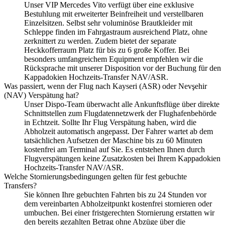
Unser VIP Mercedes Vito verfügt über eine exklusive
Bestuhlung mit erweiterter Beinfreiheit und verstellbaren
Einzelsitzen. Selbst sehr voluminöse Brautkleider mit
Schleppe finden im Fahrgastraum ausreichend Platz, ohne
zerknittert zu werden. Zudem bietet der separate
Heckkofferraum Platz für bis zu 6 große Koffer. Bei
besonders umfangreichem Equipment empfehlen wir die
Rücksprache mit unserer Disposition vor der Buchung für den
Kappadokien Hochzeits-Transfer NAV/ASR.
Was passiert, wenn der Flug nach Kayseri (ASR) oder Nevşehir
(NAV) Verspätung hat?
Unser Dispo-Team überwacht alle Ankunftsflüge über direkte
Schnittstellen zum Flugdatennetzwerk der Flughafenbehörde
in Echtzeit. Sollte Ihr Flug Verspätung haben, wird die
Abholzeit automatisch angepasst. Der Fahrer wartet ab dem
tatsächlichen Aufsetzen der Maschine bis zu 60 Minuten
kostenfrei am Terminal auf Sie. Es entstehen Ihnen durch
Flugverspätungen keine Zusatzkosten bei Ihrem Kappadokien
Hochzeits-Transfer NAV/ASR.
Welche Stornierungsbedingungen gelten für fest gebuchte
Transfers?
Sie können Ihre gebuchten Fahrten bis zu 24 Stunden vor
dem vereinbarten Abholzeitpunkt kostenfrei stornieren oder
umbuchen. Bei einer fristgerechten Stornierung erstatten wir
den bereits gezahlten Betrag ohne Abzüge über die