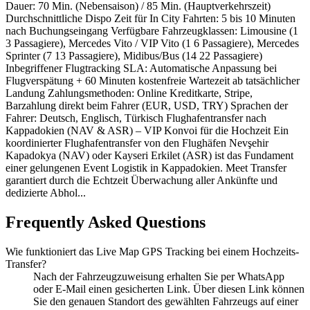
Dauer: 70 Min. (Nebensaison) / 85 Min. (Hauptverkehrszeit)
Durchschnittliche Dispo Zeit für In City Fahrten: 5 bis 10 Minuten
nach Buchungseingang Verfügbare Fahrzeugklassen: Limousine (1
3 Passagiere), Mercedes Vito / VIP Vito (1 6 Passagiere), Mercedes
Sprinter (7 13 Passagiere), Midibus/Bus (14 22 Passagiere)
Inbegriffener Flugtracking SLA: Automatische Anpassung bei
Flugverspätung + 60 Minuten kostenfreie Wartezeit ab tatsächlicher
Landung Zahlungsmethoden: Online Kreditkarte, Stripe,
Barzahlung direkt beim Fahrer (EUR, USD, TRY) Sprachen der
Fahrer: Deutsch, Englisch, Türkisch Flughafentransfer nach
Kappadokien (NAV & ASR) – VIP Konvoi für die Hochzeit Ein
koordinierter Flughafentransfer von den Flughäfen Nevşehir
Kapadokya (NAV) oder Kayseri Erkilet (ASR) ist das Fundament
einer gelungenen Event Logistik in Kappadokien. Meet Transfer
garantiert durch die Echtzeit Überwachung aller Ankünfte und
dedizierte Abhol...
Frequently Asked Questions
Wie funktioniert das Live Map GPS Tracking bei einem Hochzeits-
Transfer?
Nach der Fahrzeugzuweisung erhalten Sie per WhatsApp
oder E-Mail einen gesicherten Link. Über diesen Link können
Sie den genauen Standort des gewählten Fahrzeugs auf einer