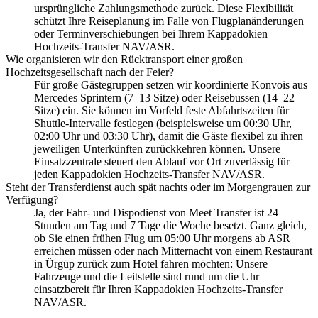
ursprüngliche Zahlungsmethode zurück. Diese Flexibilität
schützt Ihre Reiseplanung im Falle von Flugplanänderungen
oder Terminverschiebungen bei Ihrem Kappadokien
Hochzeits-Transfer NAV/ASR.
Wie organisieren wir den Rücktransport einer großen
Hochzeitsgesellschaft nach der Feier?
Für große Gästegruppen setzen wir koordinierte Konvois aus
Mercedes Sprintern (7–13 Sitze) oder Reisebussen (14–22
Sitze) ein. Sie können im Vorfeld feste Abfahrtszeiten für
Shuttle-Intervalle festlegen (beispielsweise um 00:30 Uhr,
02:00 Uhr und 03:30 Uhr), damit die Gäste flexibel zu ihren
jeweiligen Unterkünften zurückkehren können. Unsere
Einsatzzentrale steuert den Ablauf vor Ort zuverlässig für
jeden Kappadokien Hochzeits-Transfer NAV/ASR.
Steht der Transferdienst auch spät nachts oder im Morgengrauen zur
Verfügung?
Ja, der Fahr- und Dispodienst von Meet Transfer ist 24
Stunden am Tag und 7 Tage die Woche besetzt. Ganz gleich,
ob Sie einen frühen Flug um 05:00 Uhr morgens ab ASR
erreichen müssen oder nach Mitternacht von einem Restaurant
in Ürgüp zurück zum Hotel fahren möchten: Unsere
Fahrzeuge und die Leitstelle sind rund um die Uhr
einsatzbereit für Ihren Kappadokien Hochzeits-Transfer
NAV/ASR.