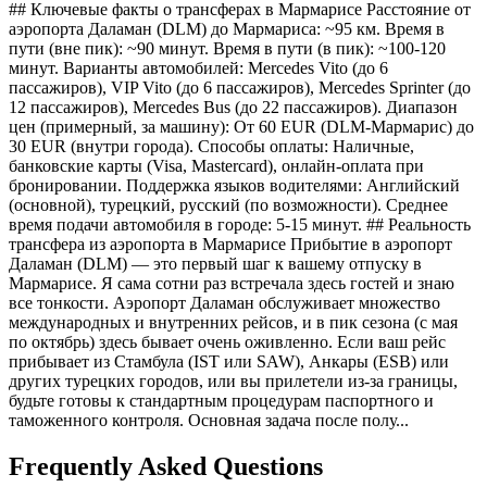
## Ключевые факты о трансферах в Мармарисе Расстояние от
аэропорта Даламан (DLM) до Мармариса: ~95 км. Время в
пути (вне пик): ~90 минут. Время в пути (в пик): ~100-120
минут. Варианты автомобилей: Mercedes Vito (до 6
пассажиров), VIP Vito (до 6 пассажиров), Mercedes Sprinter (до
12 пассажиров), Mercedes Bus (до 22 пассажиров). Диапазон
цен (примерный, за машину): От 60 EUR (DLM-Мармарис) до
30 EUR (внутри города). Способы оплаты: Наличные,
банковские карты (Visa, Mastercard), онлайн-оплата при
бронировании. Поддержка языков водителями: Английский
(основной), турецкий, русский (по возможности). Среднее
время подачи автомобиля в городе: 5-15 минут. ## Реальность
трансфера из аэропорта в Мармарисе Прибытие в аэропорт
Даламан (DLM) — это первый шаг к вашему отпуску в
Мармарисе. Я сама сотни раз встречала здесь гостей и знаю
все тонкости. Аэропорт Даламан обслуживает множество
международных и внутренних рейсов, и в пик сезона (с мая
по октябрь) здесь бывает очень оживленно. Если ваш рейс
прибывает из Стамбула (IST или SAW), Анкары (ESB) или
других турецких городов, или вы прилетели из-за границы,
будьте готовы к стандартным процедурам паспортного и
таможенного контроля. Основная задача после полу...
Frequently Asked Questions