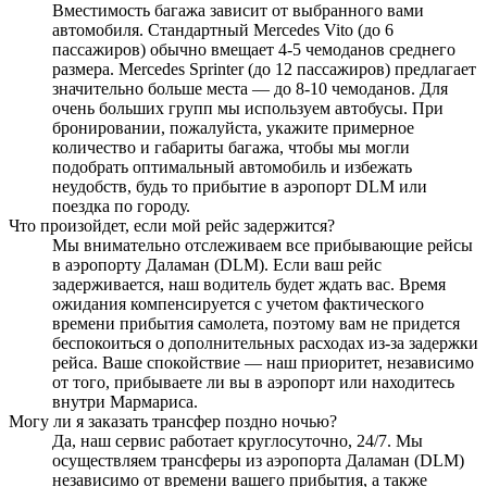
Вместимость багажа зависит от выбранного вами
автомобиля. Стандартный Mercedes Vito (до 6
пассажиров) обычно вмещает 4-5 чемоданов среднего
размера. Mercedes Sprinter (до 12 пассажиров) предлагает
значительно больше места — до 8-10 чемоданов. Для
очень больших групп мы используем автобусы. При
бронировании, пожалуйста, укажите примерное
количество и габариты багажа, чтобы мы могли
подобрать оптимальный автомобиль и избежать
неудобств, будь то прибытие в аэропорт DLM или
поездка по городу.
Что произойдет, если мой рейс задержится?
Мы внимательно отслеживаем все прибывающие рейсы
в аэропорту Даламан (DLM). Если ваш рейс
задерживается, наш водитель будет ждать вас. Время
ожидания компенсируется с учетом фактического
времени прибытия самолета, поэтому вам не придется
беспокоиться о дополнительных расходах из-за задержки
рейса. Ваше спокойствие — наш приоритет, независимо
от того, прибываете ли вы в аэропорт или находитесь
внутри Мармариса.
Могу ли я заказать трансфер поздно ночью?
Да, наш сервис работает круглосуточно, 24/7. Мы
осуществляем трансферы из аэропорта Даламан (DLM)
независимо от времени вашего прибытия, а также