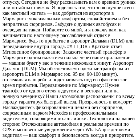
отпуску. Сегодня я не буду рассказывать вам о древних руинах
или потайных пляжах. Я поделюсь тем, что знаю лучше всего
как местный житель — как добраться из аэропорта в
Мармарис с максимальным комфортом, спокойствием и без
неприятных сюрпризов. Забудьте о душных автобусах и
очередях на такси. Пойдемте со мной, и я покажу вам, как
начинается по-настоящему расслабленный отдых в
Мармарисе, будь то прибытие в аэропорт Даламан (DLM) или
передвижение внутри города. ## TL;DR / Краткий ответ
Мгновенное бронирование: Закажите частный трансфер в
Мармарисе одним нажатием пальца через наше приложение
— машина будет у вас в течение нескольких минут. Аэропорт
Даламан (DLM): Мы обеспечиваем надежные трансферы из
аэропорта DLM в Мармарис (ок. 95 км, 90-100 минут),
отслеживая ваш рейс и подстраиваясь под его фактическое
время прибытия. Передвижение по Мармарису: Нужен
трансфер от одного отеля к другому, в ресторан или на
ночную вечеринку? Наши автомобили расположены по всему
городу, гарантируя быстрый выезд. Прозрачность и комфорт:
Наслаждайтесь фиксированными ценами без сюрпризов,
современным парком Mercedes и профессиональными
водителями, говорящими по-английски. Технологии на вашей
стороне: Отслеживание автомобиля в реальном времени по
GPS и мгновенные уведомления через WhatsApp с деталями
водителя — ваш комфорт и безопасность всегда в приоритете.