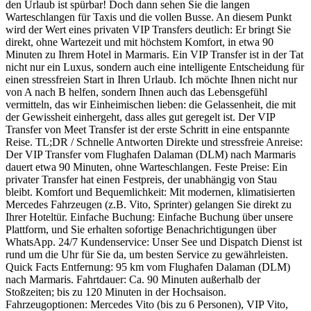
den Urlaub ist spürbar! Doch dann sehen Sie die langen
Warteschlangen für Taxis und die vollen Busse. An diesem Punkt
wird der Wert eines privaten VIP Transfers deutlich: Er bringt Sie
direkt, ohne Wartezeit und mit höchstem Komfort, in etwa 90
Minuten zu Ihrem Hotel in Marmaris. Ein VIP Transfer ist in der Tat
nicht nur ein Luxus, sondern auch eine intelligente Entscheidung für
einen stressfreien Start in Ihren Urlaub. Ich möchte Ihnen nicht nur
von A nach B helfen, sondern Ihnen auch das Lebensgefühl
vermitteln, das wir Einheimischen lieben: die Gelassenheit, die mit
der Gewissheit einhergeht, dass alles gut geregelt ist. Der VIP
Transfer von Meet Transfer ist der erste Schritt in eine entspannte
Reise. TL;DR / Schnelle Antworten Direkte und stressfreie Anreise:
Der VIP Transfer vom Flughafen Dalaman (DLM) nach Marmaris
dauert etwa 90 Minuten, ohne Warteschlangen. Feste Preise: Ein
privater Transfer hat einen Festpreis, der unabhängig von Stau
bleibt. Komfort und Bequemlichkeit: Mit modernen, klimatisierten
Mercedes Fahrzeugen (z.B. Vito, Sprinter) gelangen Sie direkt zu
Ihrer Hoteltür. Einfache Buchung: Einfache Buchung über unsere
Plattform, und Sie erhalten sofortige Benachrichtigungen über
WhatsApp. 24/7 Kundenservice: Unser See und Dispatch Dienst ist
rund um die Uhr für Sie da, um besten Service zu gewährleisten.
Quick Facts Entfernung: 95 km vom Flughafen Dalaman (DLM)
nach Marmaris. Fahrtdauer: Ca. 90 Minuten außerhalb der
Stoßzeiten; bis zu 120 Minuten in der Hochsaison.
Fahrzeugoptionen: Mercedes Vito (bis zu 6 Personen), VIP Vito,