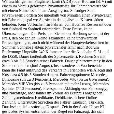
Warteschlangen am Flughafen İzmir (ADB) oder Bodrum (BJV) mit
einem im Voraus gebuchten Privattransfer. Ihr Fahrer erwartet Sie
mit einem Namensschild am Ausgangstor. Sofortiger Stadt
Privatwagen: Fordern Sie innerhalb von Minuten einen Privatwagen
mit Fahrer an, egal wo Sie sich in den ägäischen Küstenstädten
befinden. Kein Vorbuchen für Fahrten von Hotel zu Restaurant oder
von Stadtteil zu Stadtteil erforderlich. Feste Preise, keine
Überraschungen: Der Preis, den Sie bei der Buchung sehen, ist der
Preis, den Sie zahlen. Keine Taxameter, keine unerwarteten
Preissteigerungen, auch nicht während der Hauptverkehrszeiten im
Sommer. Schnelle Fakten: Privattransfer İzmir nach Bodrum
Entfernung: Ungefähr 240 Kilometer über die Autobahn O 31 und
die D550. Dauer (außerhalb der Spitzenzeiten): Rechnen Sie mit
etwa 3 bis 3,5 Stunden reiner Fahrzeit. Dauer (Spitzenzeiten): In den
Sommermonaten (Juni August), insbesondere an Wochenenden,
kann die Fahrt aufgrund des Verkehrs in Ferienorten wie Alaçatı und
Kuşadası 4,5 bis 5 Stunden dauern. Fahrzeugoptionen: Mercedes
Limousine (bis zu 3 Personen), Mercedes Vito (bis zu 6 Personen),
Mercedes VIP Vito (bis zu 6 Personen mit mehr Luxus), Mercedes
Sprinter (7 13 Personen). Preisspanne: Abhängig von Fahrzeugtyp
und Nachfrage, aber immer im Voraus als Festpreis angegeben.
Zahlungsmethoden: Kreditkarte, Debitkarte, sichere Online
Zahlung. Unterstützte Sprachen der Fahrer: Englisch, Türkisch.
Durchschnittliche sofortige Dispatch Zeit in der Stadt: Unser KI
gestütztes System entsendet in der Regel ein Fahrzeug, das sich