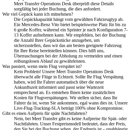
Meet Transfer Operations Desk überprüft diese Details
sorgfältig bei jeder Buchung, die dies anfordert.
Wie viel Gepäck kann ich mitnehmen?
Die Gepäckkapazität hängt vom gewählten Fahrzeugtyp ab.
Ein Mercedes-Benz Vito bietet beispielsweise Platz für bis zu
6 große Koffer, während ein Sprinter je nach Konfiguration 7-
13 Koffer aufnehmen kann. Wir empfehlen, bei der Buchung
die Anzahl Ihrer Gepäckstücke anzugeben, um
sicherzustellen, dass wir das am besten geeignete Fahrzeug
für Ihre Reise bereitstellen können. Dies hilft uns,
Überraschungen bei der Abholung zu vermeiden und einen
reibungslosen Ablauf zu gewährleisten.
Was passiert, wenn mein Flug verspätet ist?
Kein Problem! Unsere Meet Transfer Operations Desk
überwacht alle Flüge in Echtzeit. Sollte Ihr Flug Verspätung
haben, wird Ihr Fahrer automatisch über die neue
Ankunftszeit informiert und passt seine Wartezeit
entsprechend an. Es entstehen Ihnen keine zusätzlichen
Kosten für Flugverspätungen. Wir stellen sicher, dass Ihr
Fahrer da ist, wenn Sie ankommen, egal wann dies ist. Unsere
Live-Flug-Tracking-SLA beträgt 100% ohne Kompromisse.
Gibt es einen Aufpreis für späte Nachtfahrten?
Nein, bei Meet Transfer gibt es keine Aufpreise für Spät- oder
Nachtfahrten. Unser Festpreismodell bedeutet, dass der Preis,
den Sie bei der Buchung sehen, der Endpreis ist – unabhängig