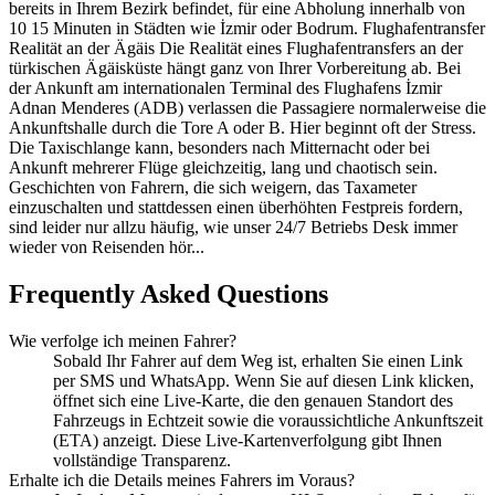
bereits in Ihrem Bezirk befindet, für eine Abholung innerhalb von
10 15 Minuten in Städten wie İzmir oder Bodrum. Flughafentransfer
Realität an der Ägäis Die Realität eines Flughafentransfers an der
türkischen Ägäisküste hängt ganz von Ihrer Vorbereitung ab. Bei
der Ankunft am internationalen Terminal des Flughafens İzmir
Adnan Menderes (ADB) verlassen die Passagiere normalerweise die
Ankunftshalle durch die Tore A oder B. Hier beginnt oft der Stress.
Die Taxischlange kann, besonders nach Mitternacht oder bei
Ankunft mehrerer Flüge gleichzeitig, lang und chaotisch sein.
Geschichten von Fahrern, die sich weigern, das Taxameter
einzuschalten und stattdessen einen überhöhten Festpreis fordern,
sind leider nur allzu häufig, wie unser 24/7 Betriebs Desk immer
wieder von Reisenden hör...
Frequently Asked Questions
Wie verfolge ich meinen Fahrer?
Sobald Ihr Fahrer auf dem Weg ist, erhalten Sie einen Link
per SMS und WhatsApp. Wenn Sie auf diesen Link klicken,
öffnet sich eine Live-Karte, die den genauen Standort des
Fahrzeugs in Echtzeit sowie die voraussichtliche Ankunftszeit
(ETA) anzeigt. Diese Live-Kartenverfolgung gibt Ihnen
vollständige Transparenz.
Erhalte ich die Details meines Fahrers im Voraus?