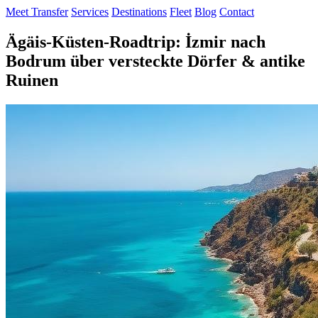
Meet Transfer
Services
Destinations
Fleet
Blog
Contact
Ägäis-Küsten-Roadtrip: İzmir nach
Bodrum über versteckte Dörfer & antike
Ruinen