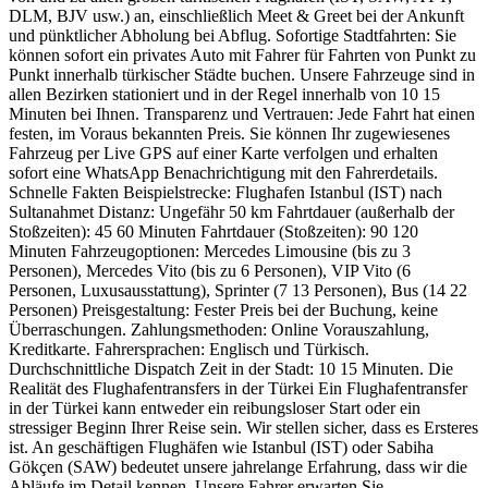
DLM, BJV usw.) an, einschließlich Meet & Greet bei der Ankunft
und pünktlicher Abholung bei Abflug. Sofortige Stadtfahrten: Sie
können sofort ein privates Auto mit Fahrer für Fahrten von Punkt zu
Punkt innerhalb türkischer Städte buchen. Unsere Fahrzeuge sind in
allen Bezirken stationiert und in der Regel innerhalb von 10 15
Minuten bei Ihnen. Transparenz und Vertrauen: Jede Fahrt hat einen
festen, im Voraus bekannten Preis. Sie können Ihr zugewiesenes
Fahrzeug per Live GPS auf einer Karte verfolgen und erhalten
sofort eine WhatsApp Benachrichtigung mit den Fahrerdetails.
Schnelle Fakten Beispielstrecke: Flughafen Istanbul (IST) nach
Sultanahmet Distanz: Ungefähr 50 km Fahrtdauer (außerhalb der
Stoßzeiten): 45 60 Minuten Fahrtdauer (Stoßzeiten): 90 120
Minuten Fahrzeugoptionen: Mercedes Limousine (bis zu 3
Personen), Mercedes Vito (bis zu 6 Personen), VIP Vito (6
Personen, Luxusausstattung), Sprinter (7 13 Personen), Bus (14 22
Personen) Preisgestaltung: Fester Preis bei der Buchung, keine
Überraschungen. Zahlungsmethoden: Online Vorauszahlung,
Kreditkarte. Fahrersprachen: Englisch und Türkisch.
Durchschnittliche Dispatch Zeit in der Stadt: 10 15 Minuten. Die
Realität des Flughafentransfers in der Türkei Ein Flughafentransfer
in der Türkei kann entweder ein reibungsloser Start oder ein
stressiger Beginn Ihrer Reise sein. Wir stellen sicher, dass es Ersteres
ist. An geschäftigen Flughäfen wie Istanbul (IST) oder Sabiha
Gökçen (SAW) bedeutet unsere jahrelange Erfahrung, dass wir die
Abläufe im Detail kennen. Unsere Fahrer erwarten Sie