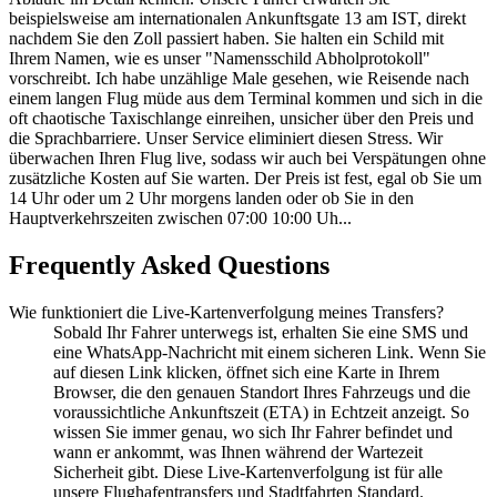
beispielsweise am internationalen Ankunftsgate 13 am IST, direkt
nachdem Sie den Zoll passiert haben. Sie halten ein Schild mit
Ihrem Namen, wie es unser "Namensschild Abholprotokoll"
vorschreibt. Ich habe unzählige Male gesehen, wie Reisende nach
einem langen Flug müde aus dem Terminal kommen und sich in die
oft chaotische Taxischlange einreihen, unsicher über den Preis und
die Sprachbarriere. Unser Service eliminiert diesen Stress. Wir
überwachen Ihren Flug live, sodass wir auch bei Verspätungen ohne
zusätzliche Kosten auf Sie warten. Der Preis ist fest, egal ob Sie um
14 Uhr oder um 2 Uhr morgens landen oder ob Sie in den
Hauptverkehrszeiten zwischen 07:00 10:00 Uh...
Frequently Asked Questions
Wie funktioniert die Live-Kartenverfolgung meines Transfers?
Sobald Ihr Fahrer unterwegs ist, erhalten Sie eine SMS und
eine WhatsApp-Nachricht mit einem sicheren Link. Wenn Sie
auf diesen Link klicken, öffnet sich eine Karte in Ihrem
Browser, die den genauen Standort Ihres Fahrzeugs und die
voraussichtliche Ankunftszeit (ETA) in Echtzeit anzeigt. So
wissen Sie immer genau, wo sich Ihr Fahrer befindet und
wann er ankommt, was Ihnen während der Wartezeit
Sicherheit gibt. Diese Live-Kartenverfolgung ist für alle
unsere Flughafentransfers und Stadtfahrten Standard.