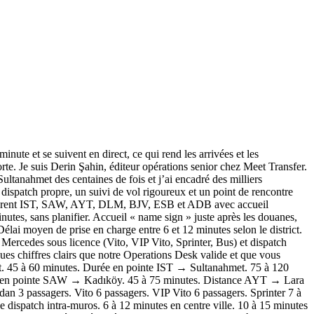
inute et se suivent en direct, ce qui rend les arrivées et les
orte. Je suis Derin Şahin, éditeur opérations senior chez Meet Transfer.
ultanahmet des centaines de fois et j’ai encadré des milliers
spatch propre, un suivi de vol rigoureux et un point de rencontre
 couvrent IST, SAW, AYT, DLM, BJV, ESB et ADB avec accueil
nutes, sans planifier. Accueil « name sign » juste après les douanes,
Délai moyen de prise en charge entre 6 et 12 minutes selon le district.
Mercedes sous licence (Vito, VIP Vito, Sprinter, Bus) et dispatch
ues chiffres clairs que notre Operations Desk valide et que vous
. 45 à 60 minutes. Durée en pointe IST → Sultanahmet. 75 à 120
 en pointe SAW → Kadıköy. 45 à 75 minutes. Distance AYT → Lara
n 3 passagers. Vito 6 passagers. VIP Vito 6 passagers. Sprinter 7 à
 dispatch intra‑muros. 6 à 12 minutes en centre ville. 10 à 15 minutes