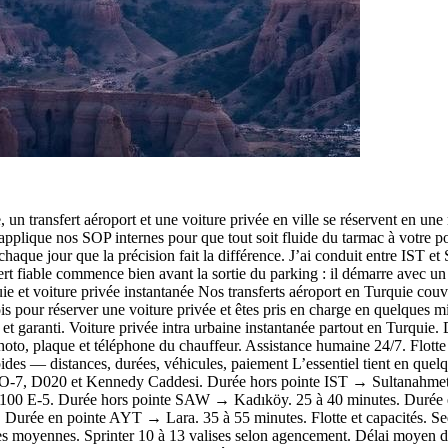
un transfert aéroport et une voiture privée en ville se réservent en une m
 applique nos SOP internes pour que tout soit fluide du tarmac à votre p
que jour que la précision fait la différence. J’ai conduit entre IST et S
able commence bien avant la sortie du parking : il démarre avec un di
ie et voiture privée instantanée Nos transferts aéroport en Turquie
is pour réserver une voiture privée et êtes pris en charge en quelques mi
et garanti. Voiture privée intra urbaine instantanée partout en Turquie. 
to, plaque et téléphone du chauffeur. Assistance humaine 24/7. Flotte 
des — distances, durées, véhicules, paiement L’essentiel tient en quelq
é O‑7, D020 et Kennedy Caddesi. Durée hors pointe IST → Sultanahmet
00 E‑5. Durée hors pointe SAW → Kadıköy. 25 à 40 minutes. Durée
urée en pointe AYT → Lara. 35 à 55 minutes. Flotte et capacités. Seda
es moyennes. Sprinter 10 à 13 valises selon agencement. Délai moyen de