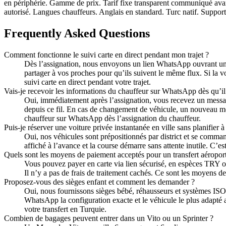
en périphérie. Gamme de prix. Tarif fixe transparent communiqué ava
autorisé. Langues chauffeurs. Anglais en standard. Turc natif. Support 
Frequently Asked Questions
Comment fonctionne le suivi carte en direct pendant mon trajet ?
Dès l’assignation, nous envoyons un lien WhatsApp ouvrant une c
partager à vos proches pour qu’ils suivent le même flux. Si la 
suivi carte en direct pendant votre trajet.
Vais‑je recevoir les informations du chauffeur sur WhatsApp dès qu’il 
Oui, immédiatement après l’assignation, vous recevez un message
depuis ce fil. En cas de changement de véhicule, un nouveau me
chauffeur sur WhatsApp dès l’assignation du chauffeur.
Puis‑je réserver une voiture privée instantanée en ville sans planifier à
Oui, nos véhicules sont prépositionnés par district et se comman
affiché à l’avance et la course démarre sans attente inutile. C’e
Quels sont les moyens de paiement acceptés pour un transfert aéroport 
Vous pouvez payer en carte via lien sécurisé, en espèces TRY ou
Il n’y a pas de frais de traitement cachés. Ce sont les moyens de
Proposez‑vous des sièges enfant et comment les demander ?
Oui, nous fournissons sièges bébé, réhausseurs et systèmes ISOF
WhatsApp la configuration exacte et le véhicule le plus adapté
votre transfert en Turquie.
Combien de bagages peuvent entrer dans un Vito ou un Sprinter ?