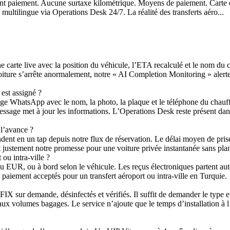
nt paiement. Aucune surtaxe kilométrique. Moyens de paiement. Carte 
multilingue via Operations Desk 24/7. La réalité des transferts aéro...
arte live avec la position du véhicule, l’ETA recalculé et le nom du ch
voiture s’arrête anormalement, notre « AI Completion Monitoring » alert
est assigné ?
 WhatsApp avec le nom, la photo, la plaque et le téléphone du chauffeu
ssage met à jour les informations. L’Operations Desk reste présent dans
 l’avance ?
dent en un tap depuis notre flux de réservation. Le délai moyen de prise
st justement notre promesse pour une voiture privée instantanée sans plani
ou intra‑ville ?
 EUR, ou à bord selon le véhicule. Les reçus électroniques partent auto
 paiement acceptés pour un transfert aéroport ou intra‑ville en Turquie.
IX sur demande, désinfectés et vérifiés. Il suffit de demander le type 
 aux volumes bagages. Le service n’ajoute que le temps d’installation