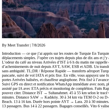
By Meet Transfer | 7/8/2026
Introduction — ce que j’ai appris sur les routes de Turquie En Turquie, 
déplacements simples. J’opère ces trajets depuis plus de dix ans et j’y
L’odeur du café au niveau Arrivées d’IST à 6 h du matin me rappelle cha
d’acheminements de nuit depuis AYT, SAW, ESB et ADB. Un transfert fi
sans ambiguïté. TL;DR / Réponse Rapide — transferts aéroport Turqu
pancarte, suivi de vol IATA et prix fixe. En ville, vous appuyez une fo
portes Arrivées balisées, et chauffeur anglophone. Prix fixé à l’avance 
Suivi GPS en direct et notification WhatsApp immédiate avec nom, pho
assisté par IA avec ETA précis et monitoring de complétion. Faits Rapi
pouvez citer. Distance IST → Sultanahmet. 45 à 55 km selon le trac
minutes. Distance SAW → Kadıköy. 30 à 34 km via TEM O‑2 ou D‑1
Beach. 13 à 16 km. Durée hors pointe AYT → Lara. 20 à 30 minutes. D
13 passagers. Bus 14 à 22 passagers. Bagages conseillés. Vito 6 valis