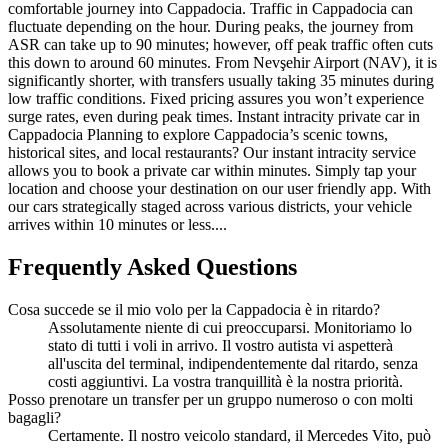
comfortable journey into Cappadocia. Traffic in Cappadocia can
fluctuate depending on the hour. During peaks, the journey from
ASR can take up to 90 minutes; however, off peak traffic often cuts
this down to around 60 minutes. From Nevşehir Airport (NAV), it is
significantly shorter, with transfers usually taking 35 minutes during
low traffic conditions. Fixed pricing assures you won’t experience
surge rates, even during peak times. Instant intracity private car in
Cappadocia Planning to explore Cappadocia’s scenic towns,
historical sites, and local restaurants? Our instant intracity service
allows you to book a private car within minutes. Simply tap your
location and choose your destination on our user friendly app. With
our cars strategically staged across various districts, your vehicle
arrives within 10 minutes or less....
Frequently Asked Questions
Cosa succede se il mio volo per la Cappadocia è in ritardo?
Assolutamente niente di cui preoccuparsi. Monitoriamo lo
stato di tutti i voli in arrivo. Il vostro autista vi aspetterà
all'uscita del terminal, indipendentemente dal ritardo, senza
costi aggiuntivi. La vostra tranquillità è la nostra priorità.
Posso prenotare un transfer per un gruppo numeroso o con molti
bagagli?
Certamente. Il nostro veicolo standard, il Mercedes Vito, può