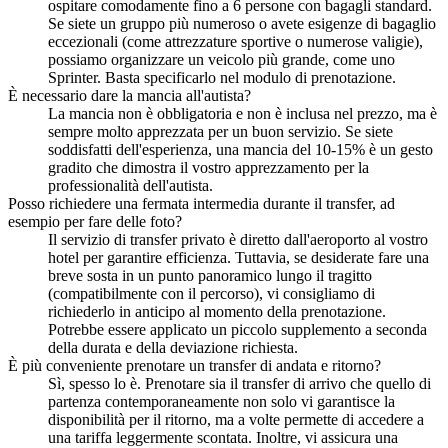
ospitare comodamente fino a 6 persone con bagagli standard.
Se siete un gruppo più numeroso o avete esigenze di bagaglio
eccezionali (come attrezzature sportive o numerose valigie),
possiamo organizzare un veicolo più grande, come uno
Sprinter. Basta specificarlo nel modulo di prenotazione.
È necessario dare la mancia all'autista?
La mancia non è obbligatoria e non è inclusa nel prezzo, ma è
sempre molto apprezzata per un buon servizio. Se siete
soddisfatti dell'esperienza, una mancia del 10-15% è un gesto
gradito che dimostra il vostro apprezzamento per la
professionalità dell'autista.
Posso richiedere una fermata intermedia durante il transfer, ad
esempio per fare delle foto?
Il servizio di transfer privato è diretto dall'aeroporto al vostro
hotel per garantire efficienza. Tuttavia, se desiderate fare una
breve sosta in un punto panoramico lungo il tragitto
(compatibilmente con il percorso), vi consigliamo di
richiederlo in anticipo al momento della prenotazione.
Potrebbe essere applicato un piccolo supplemento a seconda
della durata e della deviazione richiesta.
È più conveniente prenotare un transfer di andata e ritorno?
Sì, spesso lo è. Prenotare sia il transfer di arrivo che quello di
partenza contemporaneamente non solo vi garantisce la
disponibilità per il ritorno, ma a volte permette di accedere a
una tariffa leggermente scontata. Inoltre, vi assicura una