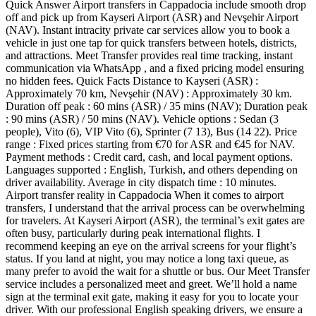
Quick Answer Airport transfers in Cappadocia include smooth drop
off and pick up from Kayseri Airport (ASR) and Nevşehir Airport
(NAV). Instant intracity private car services allow you to book a
vehicle in just one tap for quick transfers between hotels, districts,
and attractions. Meet Transfer provides real time tracking, instant
communication via WhatsApp , and a fixed pricing model ensuring
no hidden fees. Quick Facts Distance to Kayseri (ASR) :
Approximately 70 km, Nevşehir (NAV) : Approximately 30 km.
Duration off peak : 60 mins (ASR) / 35 mins (NAV); Duration peak
: 90 mins (ASR) / 50 mins (NAV). Vehicle options : Sedan (3
people), Vito (6), VIP Vito (6), Sprinter (7 13), Bus (14 22). Price
range : Fixed prices starting from €70 for ASR and €45 for NAV.
Payment methods : Credit card, cash, and local payment options.
Languages supported : English, Turkish, and others depending on
driver availability. Average in city dispatch time : 10 minutes.
Airport transfer reality in Cappadocia When it comes to airport
transfers, I understand that the arrival process can be overwhelming
for travelers. At Kayseri Airport (ASR), the terminal’s exit gates are
often busy, particularly during peak international flights. I
recommend keeping an eye on the arrival screens for your flight’s
status. If you land at night, you may notice a long taxi queue, as
many prefer to avoid the wait for a shuttle or bus. Our Meet Transfer
service includes a personalized meet and greet. We’ll hold a name
sign at the terminal exit gate, making it easy for you to locate your
driver. With our professional English speaking drivers, we ensure a