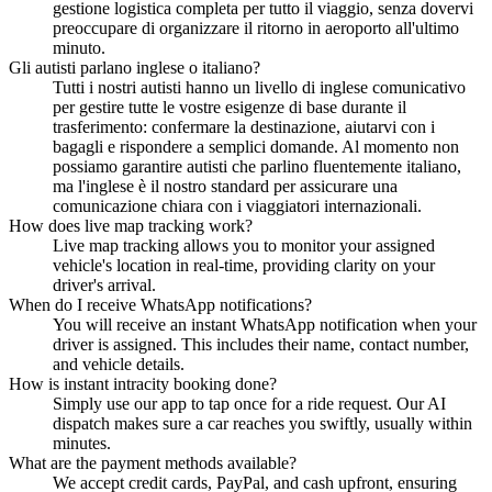
gestione logistica completa per tutto il viaggio, senza dovervi
preoccupare di organizzare il ritorno in aeroporto all'ultimo
minuto.
Gli autisti parlano inglese o italiano?
Tutti i nostri autisti hanno un livello di inglese comunicativo
per gestire tutte le vostre esigenze di base durante il
trasferimento: confermare la destinazione, aiutarvi con i
bagagli e rispondere a semplici domande. Al momento non
possiamo garantire autisti che parlino fluentemente italiano,
ma l'inglese è il nostro standard per assicurare una
comunicazione chiara con i viaggiatori internazionali.
How does live map tracking work?
Live map tracking allows you to monitor your assigned
vehicle's location in real-time, providing clarity on your
driver's arrival.
When do I receive WhatsApp notifications?
You will receive an instant WhatsApp notification when your
driver is assigned. This includes their name, contact number,
and vehicle details.
How is instant intracity booking done?
Simply use our app to tap once for a ride request. Our AI
dispatch makes sure a car reaches you swiftly, usually within
minutes.
What are the payment methods available?
We accept credit cards, PayPal, and cash upfront, ensuring