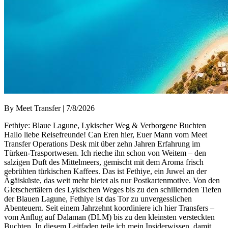
By Meet Transfer | 7/8/2026
Fethiye: Blaue Lagune, Lykischer Weg & Verborgene Buchten
Hallo liebe Reisefreunde! Can Eren hier, Euer Mann vom Meet
Transfer Operations Desk mit über zehn Jahren Erfahrung im
Türken-Trasportwesen. Ich rieche ihn schon von Weitem – den
salzigen Duft des Mittelmeers, gemischt mit dem Aroma frisch
gebrühten türkischen Kaffees. Das ist Fethiye, ein Juwel an der
Ägäisküste, das weit mehr bietet als nur Postkartenmotive. Von den
Gletschertälern des Lykischen Weges bis zu den schillernden Tiefen
der Blauen Lagune, Fethiye ist das Tor zu unvergesslichen
Abenteuern. Seit einem Jahrzehnt koordiniere ich hier Transfers –
vom Anflug auf Dalaman (DLM) bis zu den kleinsten versteckten
Buchten. In diesem Leitfaden teile ich mein Insiderwissen, damit