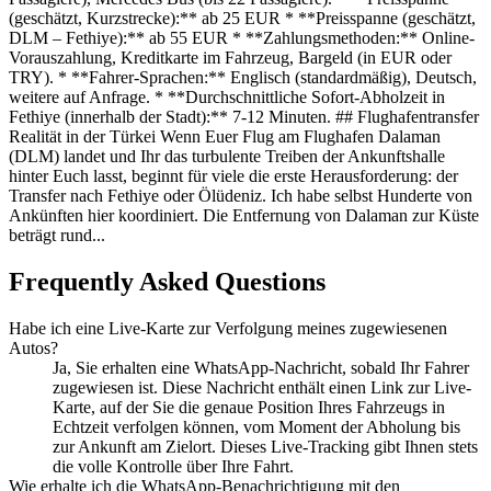
(geschätzt, Kurzstrecke):** ab 25 EUR * **Preisspanne (geschätzt,
DLM – Fethiye):** ab 55 EUR * **Zahlungsmethoden:** Online-
Vorauszahlung, Kreditkarte im Fahrzeug, Bargeld (in EUR oder
TRY). * **Fahrer-Sprachen:** Englisch (standardmäßig), Deutsch,
weitere auf Anfrage. * **Durchschnittliche Sofort-Abholzeit in
Fethiye (innerhalb der Stadt):** 7-12 Minuten. ## Flughafentransfer
Realität in der Türkei Wenn Euer Flug am Flughafen Dalaman
(DLM) landet und Ihr das turbulente Treiben der Ankunftshalle
hinter Euch lasst, beginnt für viele die erste Herausforderung: der
Transfer nach Fethiye oder Ölüdeniz. Ich habe selbst Hunderte von
Ankünften hier koordiniert. Die Entfernung von Dalaman zur Küste
beträgt rund...
Frequently Asked Questions
Habe ich eine Live-Karte zur Verfolgung meines zugewiesenen
Autos?
Ja, Sie erhalten eine WhatsApp-Nachricht, sobald Ihr Fahrer
zugewiesen ist. Diese Nachricht enthält einen Link zur Live-
Karte, auf der Sie die genaue Position Ihres Fahrzeugs in
Echtzeit verfolgen können, vom Moment der Abholung bis
zur Ankunft am Zielort. Dieses Live-Tracking gibt Ihnen stets
die volle Kontrolle über Ihre Fahrt.
Wie erhalte ich die WhatsApp-Benachrichtigung mit den