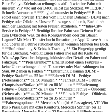
Euer Fethiye-Erlebnis so reibungslos abläuft wie eine Fahrt mit
unserem VIP Vito auf der D400, selbst zur Stoßzeit. ## TL;DR /
Schnelle Antworten * **Flughafentransfer in Fethiye:** Bucht
sofort einen privaten Transfer vom Flughafen Dalaman (DLM) nach
Fethiye oder Ölüdeniz. Unsere Fahrzeuge sind bereit, Euch direkt
nach der Landung mit festen Preisen abzuholen. * **Intra-City-
Service in Fethiye:** Benötigt Ihr eine Fahrt von Deinem Hotel
zum Lykischen Weg, zu den Königsgräbern oder zur Blauen
Lagune? Mit Meet Transfer bucht Ihr sofort per App! Unsere Autos
sind überall in Fethiye stationiert und in wenigen Minuten bei Euch.
* **Sofortbuchung & Echtzeit-Tracking:** Ein Fingertipp genügt
für die Buchung. Verfolgt Euren Fahrer live auf der Karte via
WhatsApp-Benachrichtigung, inklusive aller Details zu Fahrer und
Fahrzeug. * **Preisgarantie:** Erhaltet sofort einen Festpreis –
keine Überraschungen durch Taxameter oder Nachzahlungen im
Stau. ## Zahlen & Fakten * **Entfernung Dalaman (DLM) –
Fethiye Stadt:** ca. 55 km * **Fahrzeit DLM – Fethiye
(Nebensaison):** ca. 50 Minuten * **Fahrzeit DLM – Fethiye
(Hauptsaison/Stoßzeit):** bis zu 80 Minuten * **Entfernung
Fethiye – Ölüdeniz:** ca. 14 km * **Fahrzeit Fethiye – Ölüdeniz
(Nebensaison):** ca. 20 Minuten * **Fahrzeit Fethiye – Ölüdeniz
(Hauptsaison/Stoßzeit):** bis zu 35 Minuten *
**Fahrzeugoptionen:** Mercedes Vito (bis 6 Passagiere), VIP Vito
(bis 6 Passagiere mit extra Komfort), Mercedes Sprinter (bis 13
Passagiere), Mercedes Bus (bis 22 Passagiere). * **Preisspanne