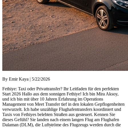
By Emir Kaya | 5/22/2026
Fethiye: Taxi oder Privattransfer? Ihr Leitfaden für den perfekten
Start 2026 Hallo aus dem sonnigen Fethiye! Ich bin Mira Aksoy,
und ich bin mit über 10 Jahren Erfahrung im Operations
Management von Meet Transfer tief in den lokalen Gepflogenheiten
verwurzelt. Ich habe unzählige Flughafentransfers koordiniert und
Taxis von Fethiyes belebten Straßen aus gesteuert. Kennen Sie
dieses Gefühl? Sie landen nach einem langen Flug am Flughafen
Dalaman (DLM), die Luftströme des Flugzeugs werden durch die