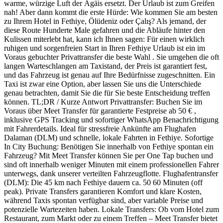
warme, würzige Luft der Ägäis ersetzt. Der Urlaub ist zum Greifen
nah! Aber dann kommt die erste Hürde: Wie kommen Sie am besten
zu Ihrem Hotel in Fethiye, Ölüdeniz oder Çalış? Als jemand, der
diese Route Hunderte Male gefahren und die Abläufe hinter den
Kulissen miterlebt hat, kann ich Ihnen sagen: Für einen wirklich
ruhigen und sorgenfreien Start in Ihren Fethiye Urlaub ist ein im
Voraus gebuchter Privattransfer die beste Wahl . Sie umgehen die oft
langen Warteschlangen am Taxistand, der Preis ist garantiert fest,
und das Fahrzeug ist genau auf Ihre Bedürfnisse zugeschnitten. Ein
Taxi ist zwar eine Option, aber lassen Sie uns die Unterschiede
genau betrachten, damit Sie die für Sie beste Entscheidung treffen
können. TL;DR / Kurze Antwort Privattransfer: Buchen Sie im
Voraus über Meet Transfer für garantierte Festpreise ab 50 € ,
inklusive GPS Tracking und sofortiger WhatsApp Benachrichtigung
mit Fahrerdetails. Ideal für stressfreie Ankünfte am Flughafen
Dalaman (DLM) und schnelle, lokale Fahrten in Fethiye. Sofortige
In City Buchung: Benötigen Sie innerhalb von Fethiye spontan ein
Fahrzeug? Mit Meet Transfer können Sie per One Tap buchen und
sind oft innerhalb weniger Minuten mit einem professionellen Fahrer
unterwegs, dank unserer verteilten Fahrzeugflotte. Flughafentransfer
(DLM): Die 45 km nach Fethiye dauern ca. 50 60 Minuten (off
peak). Private Transfers garantieren Komfort und klare Kosten,
während Taxis spontan verfügbar sind, aber variable Preise und
potenzielle Wartezeiten haben. Lokale Transfers: Ob vom Hotel zum
Restaurant, zum Markt oder zu einem Treffen – Meet Transfer bietet