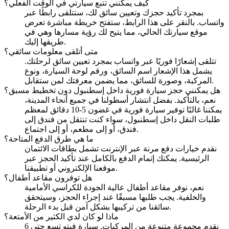
كيف يمكنني تتبع سيارتي في الوقت الفعلي؟
بمجرد تأكيد حجزك وتعيين سائق لك، ستتلقى رابطًا عبر
واتساب. بالنقر على هذا الرابط، ستفتح خريطة مباشرة تعرض
موقع سيارتك الحالي، مما يتيح لك رؤية مسارها وهي في
طريقها إليك.
متى أتلقى معلومات سائقي؟
تتلقى إشعارًا فوريًا عبر واتساب بمجرد تعيين سائق لرحلتك.
يشمل هذا الإشعار اسم السائق، ورقم لوحة السيارة، ونوع
المركبة، وصورة للسائق، مما يضمن معرفتك لمن ستقابل.
هل يمكنني حجز سيارة فورية داخل إسطنبول دون تخطيط مسبق؟
نعم، بالتأكيد. بفضل انتشار أسطولنا في جميع أنحاء المدينة،
يمكننا غالبًا توفير سيارة فورية في غضون 5-10 دقائق لمعظم
طلبات النقل داخل إسطنبول، سواء كنت تنتقل من فندق إلى
فندق، أو إلى مطعم، أو إلى اجتماع.
ما هي طرق الدفع المتاحة؟
نقدم خيارات دفع مرنة عبر الإنترنت تشمل بطاقات الائتمان
الرئيسية. يمكنك إتمام الدفع بالكامل عند تأكيد الحجز عبر
موقعنا الإلكتروني أو تطبيقنا.
هل توفرون مقاعد أطفال؟
نعم، نوفر مقاعد أطفال عالية الجودة للكراسي الأمامية
والخلفية. يجب طلبها مسبقًا عند إجراء الحجز، وسيتحقق
سائقنا من تركيبها بشكل آمن قبل بدء الرحلة.
ماذا لو كان لدي الكثير من الأمتعة؟
نقدم مجموعة متنوعة من المركبات. سيارة فيتو تسع حتى 6