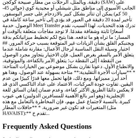
دقيقة. وبالمثل، الرحلات من مطار صبيحة كوكجن (SAW) على
الجانب الآسيوي إلى مناطق مثل شيشلي أو مجيدية كوي (حوالي 45-
50 كم) يمكن أن تتأثر بشكل كبير بالازدحام على جسر البوسفور.
تأخير لمدة 20 دقيقة في العبور قد يؤدي إلى تأخير ساعة كاملة في
الوصول. خدمة Meet Transfer تدرك هذه التحديات. لهذا السبب، نقدم
أسعارًا ثابتة وشفافة مقدمًا. لا توجد مفاجآت متعلقة بالوقت أو
المسار؛ ما تراه هو ما تدفعه. هذا يتيح لكم تخطيط ميزانياتكم بدقة
ويجنبكم القلق بشأن الزيادات غير المتوقعة بسبب حركة المرور. ##
اختيار وسيلة النقل المناسبة لرجال الأعمال: مقارنة شاملة عندما
يتعلق الأمر بالسفر بغرض العمل، فإن الاختيار يتجاوز مجرد الوصول
من النقطة أ إلى النقطة ب؛ يتعلق الأمر بالكفاءة، والموثوقية،
والانطباع الأول. دعونا نقارن بشكل موضوعي بين الخيارات المتاحة:
* **سيارات الأجرة التقليدية:** متاحة بسهولة عند الوصول، وهذا هو
أحد أبرز مميزاتها. ومع ذلك، فإنها تحمل معها قدرًا كبيرًا من عدم
اليقين. تفاوت جودة المركبات، الاعتماد على عداد التاكسي الذي قد
لا يعكس دائمًا الطريق الأكثر كفاءة، وعدم ضمان إتقان السائق للغة
الإنجليزية (وهو أمر بالغ الأهمية للمسافرين الدوليين) هي عيوب
كبيرة. بالنسبة لاجتماع عمل مهم، فإن المخاطرة بالتعامل مع هذه
المتغيرات قد تكون غير ضرورية. * **حافلات المطار (مثل
HAVAIST):** تقدم خ...
Frequently Asked Questions