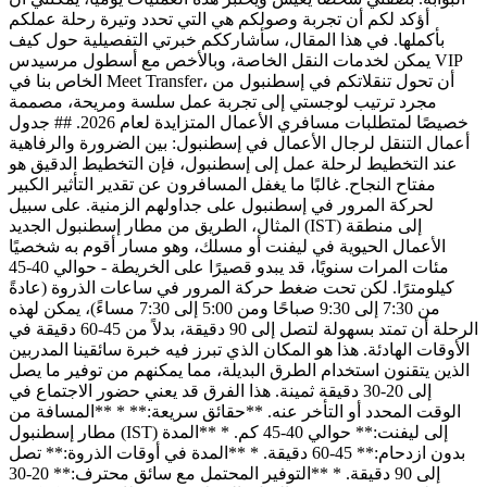
أؤكد لكم أن تجربة وصولكم هي التي تحدد وتيرة رحلة عملكم
بأكملها. في هذا المقال، سأشارككم خبرتي التفصيلية حول كيف
يمكن لخدمات النقل الخاصة، وبالأخص مع أسطول مرسيدس VIP
الخاص بنا في Meet Transfer، أن تحول تنقلاتكم في إسطنبول من
مجرد ترتيب لوجستي إلى تجربة عمل سلسة ومريحة، مصممة
خصيصًا لمتطلبات مسافري الأعمال المتزايدة لعام 2026. ## جدول
أعمال التنقل لرجال الأعمال في إسطنبول: بين الضرورة والرفاهية
عند التخطيط لرحلة عمل إلى إسطنبول، فإن التخطيط الدقيق هو
مفتاح النجاح. غالبًا ما يغفل المسافرون عن تقدير التأثير الكبير
لحركة المرور في إسطنبول على جداولهم الزمنية. على سبيل
المثال، الطريق من مطار إسطنبول الجديد (IST) إلى منطقة
الأعمال الحيوية في ليفنت أو مسلك، وهو مسار أقوم به شخصيًا
مئات المرات سنويًا، قد يبدو قصيرًا على الخريطة - حوالي 40-45
كيلومترًا. لكن تحت ضغط حركة المرور في ساعات الذروة (عادةً
من 7:30 إلى 9:30 صباحًا ومن 5:00 إلى 7:30 مساءً)، يمكن لهذه
الرحلة أن تمتد بسهولة لتصل إلى 90 دقيقة، بدلاً من 45-60 دقيقة في
الأوقات الهادئة. هذا هو المكان الذي تبرز فيه خبرة سائقينا المدربين
الذين يتقنون استخدام الطرق البديلة، مما يمكنهم من توفير ما يصل
إلى 20-30 دقيقة ثمينة. هذا الفرق قد يعني حضور الاجتماع في
الوقت المحدد أو التأخر عنه. **حقائق سريعة:** * **المسافة من
مطار إسطنبول (IST) إلى ليفنت:** حوالي 40-45 كم. * **المدة
بدون ازدحام:** 45-60 دقيقة. * **المدة في أوقات الذروة:** تصل
إلى 90 دقيقة. * **التوفير المحتمل مع سائق محترف:** 20-30