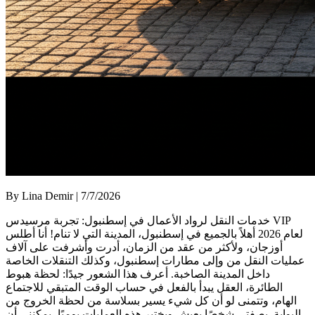
By Lina Demir | 7/7/2026
خدمات النقل لرواد الأعمال في إسطنبول: تجربة مرسيدس VIP
لعام 2026 أهلاً بالجميع في إسطنبول، المدينة التي لا تنام! أنا أطلس
أوزجان، ولأكثر من عقد من الزمان، أدرت وأشرفت على آلاف
عمليات النقل من وإلى مطارات إسطنبول، وكذلك التنقلات الخاصة
داخل المدينة الصاخبة. أعرف هذا الشعور جيدًا: لحظة هبوط
الطائرة، العقل يبدأ بالفعل في حساب الوقت المتبقي للاجتماع
الهام، وتتمنى لو أن كل شيء يسير بسلاسة من لحظة الخروج من
البوابة. بصفتي شخصًا يعيش ويختبر هذه العمليات يوميًا، يمكنني أن