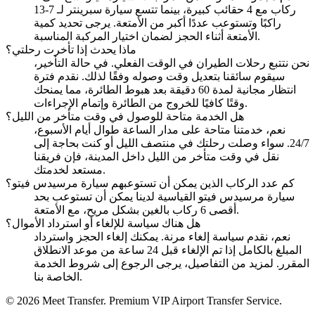
ركاب مع 4 حقائب كبيرة، بينما تتسع سيارة سبرينتر لـ 7-13
راكبًا وتستوعب عددًا أكبر من الأمتعة. يرجى تحديد كمية
الأمتعة أثناء الحجز لضمان اختيار المركبة المناسبة.
ماذا يحدث إذا تأخرت رحلتي؟
نحن نتتبع رحلات الطيران في الوقت الفعلي. في حالة التأخير،
سيقوم سائقنا بتعديل وقت وصوله وفقًا لذلك. نقدم فترة
انتظار مجانية لمدة 60 دقيقة بعد هبوط الطائرة، مما يمنحك
وقتًا كافيًا للخروج من الطائرة وإتمام الإجراءات.
هل الخدمة متاحة للوصول في وقت متأخر من الليل؟
نعم، خدمتنا متاحة على مدار الساعة طوال أيام الأسبوع،
24/7. سواء وصلت رحلتك في منتصف الليل أو كنت بحاجة إلى
نقل في وقت متأخر من الليل داخل المدينة، فإن فريقنا
مستعد لخدمتك.
كم عدد الركاب الذين يمكن أن تستوعبهم سيارة مرسيدس فيتو؟
سيارة مرسيدس فيتو القياسية لدينا يمكن أن تستوعب بحد
أقصى 6 ركاب بالغين بشكل مريح، مع الأمتعة.
هل هناك سياسة للإلغاء أو استرداد الأموال؟
نعم، نقدم سياسة إلغاء مرنة. يمكنك إلغاء الحجز واسترداد
المبلغ بالكامل إذا تم الإلغاء قبل 24 ساعة من موعد الانطلاق
المقرر. لمزيد من التفاصيل، يرجى الرجوع إلى شروط الخدمة
الخاصة بنا.
© 2026 Meet Transfer. Premium VIP Airport Transfer Service.