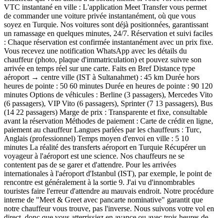
VTC instantané en ville : L'application Meet Transfer vous permet
de commander une voiture privée instantanément, où que vous
soyez en Turquie. Nos voitures sont déjà positionnées, garantissant
un ramassage en quelques minutes, 24/7. Réservation et suivi faciles
: Chaque réservation est confirmée instantanément avec un prix fixe.
Vous recevez une notification WhatsApp avec les détails du
chauffeur (photo, plaque d'immatriculation) et pouvez suivre son
arrivée en temps réel sur une carte. Faits en Bref Distance type
aéroport → centre ville (IST à Sultanahmet) : 45 km Durée hors
heures de pointe : 50 60 minutes Durée en heures de pointe : 90 120
minutes Options de véhicules : Berline (3 passagers), Mercedes Vito
(6 passagers), VIP Vito (6 passagers), Sprinter (7 13 passagers), Bus
(14 22 passagers) Marge de prix : Transparente et fixe, consultable
avant la réservation Méthodes de paiement : Carte de crédit en ligne,
paiement au chauffeur Langues parlées par les chauffeurs : Turc,
Anglais (professionnel) Temps moyen d'envoi en ville : 5 10
minutes La réalité des transferts aéroport en Turquie Récupérer un
voyageur à l'aéroport est une science. Nos chauffeurs ne se
contentent pas de se garer et d'attendre. Pour les arrivées
internationales à l'aéroport d'Istanbul (IST), par exemple, le point de
rencontre est généralement à la sortie 9. J'ai vu d'innombrables
touristes faire l'erreur d'attendre au mauvais endroit. Notre procédure
interne de "Meet & Greet avec pancarte nominative" garantit que
notre chauffeur vous trouve, pas l'inverse. Nous suivons votre vol en
direct, donc que vous atterrissiez en avance ou avec trois heures de