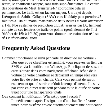
retard, le chauffeur s'adapte, sans frais supplémentaires. Le centre
des opérations de Meet Transfer 24/7 coordonne cela en
permanence. Le trafic est un facteur majeur. Un trajet depuis
l'aéroport de Sabiha Gökçen (SAW) vers Kadıköy peut prendre 45
minutes à 10h du matin, mais plus de deux heures si vous atterrissez
à 17h. Nos systèmes de prédiction d'ETA, assistés par IA, tiennent
compte de ces fenêtres de trafic de pointe (généralement de 7h à
9h30 et de 16h à 19h30) pour vous donner une estimation réaliste
dès la réservation. Votre...
Frequently Asked Questions
Comment fonctionne le suivi par carte en direct de ma voiture ?
Dès que votre chauffeur est assigné, vous recevez un lien par
SMS et via la notification WhatsApp. En cliquant dessus, une
carte s'ouvre dans votre navigateur, affichant l'icône de la
voiture de votre chauffeur se déplaçant en temps réel vers
votre lieu de prise en charge. Cela vous permet de savoir
exactement quand sortir et réduit le temps d'attente. Le suivi
par carte en direct reste actif pendant toute la durée de votre
trajet pour une transparence totale.
Que contient la notification WhatsApp que j' reçois ?
Immédiatement après l'assignation d'un chauffeur à votre
trajet, notre système envoie automatiquement une notification