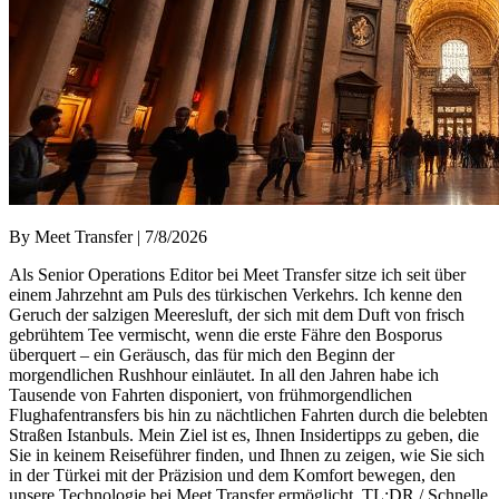
By Meet Transfer | 7/8/2026
Als Senior Operations Editor bei Meet Transfer sitze ich seit über
einem Jahrzehnt am Puls des türkischen Verkehrs. Ich kenne den
Geruch der salzigen Meeresluft, der sich mit dem Duft von frisch
gebrühtem Tee vermischt, wenn die erste Fähre den Bosporus
überquert – ein Geräusch, das für mich den Beginn der
morgendlichen Rushhour einläutet. In all den Jahren habe ich
Tausende von Fahrten disponiert, von frühmorgendlichen
Flughafentransfers bis hin zu nächtlichen Fahrten durch die belebten
Straßen Istanbuls. Mein Ziel ist es, Ihnen Insidertipps zu geben, die
Sie in keinem Reiseführer finden, und Ihnen zu zeigen, wie Sie sich
in der Türkei mit der Präzision und dem Komfort bewegen, den
unsere Technologie bei Meet Transfer ermöglicht. TL;DR / Schnelle