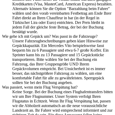
Kreditkarten (Visa, MasterCard, American Express) bezahlen.
Alternativ können Sie die Option "Barzahlung beim Fahrer"
wählen und den vorab vereinbarten Festbetrag am Ende Ihrer
Fahrt direkt an Ihren Chauffeur in bar (in der Regel in
Türkischer Lira oder Euro) entrichten. Der Preis bleibt in
jedem Fall der gleiche feste Betrag, der bei der Buchung
bestätigt wurde.
Wie gehe ich mit Gepäck um? Was passt in die Fahrzeuge?
Unsere Fahrzeugbeschreibungen geben klare Hinweise zur
Gepäckkapazität. Ein Mercedes Vito beispielsweise fasst
bequem bis zu 6 Passagiere und etwa 6-7 große Koffer. Ein
Sprinter kann bis zu 13 Passagiere und 15 Gepäckstücke
transportieren. Bitte wählen Sie bei der Buchung ein
Fahrzeug, das Ihrer Gruppengröße UND Ihrem
Gepäckvolumen entspricht. Bei Unsicherheit ist es immer
besser, das nächstgrößere Fahrzeug zu wählen, um eine
komfortable Fahrt für alle zu gewährleisten. Sperrgepäck
sollten Sie bei der Buchung angeben.
Was passiert, wenn mein Flug Verspätung hat?
Keine Sorge. Bei der Buchung eines Flughafentransfers bitten
wir um Ihre Flugnummer. Unser System verfolgt Ihren
Flugstatus in Echtzeit. Wenn Ihr Flug Verspätung hat, passen
wir die Abholzeit automatisch an die neue voraussichtliche
Landezeit an. Ihr Fahrer wird entsprechend informiert und zur
richtigen Zeit da sein. Für diese Anpassung fallen keine