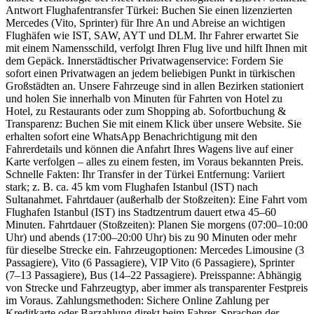
Antwort Flughafentransfer Türkei: Buchen Sie einen lizenzierten
Mercedes (Vito, Sprinter) für Ihre An und Abreise an wichtigen
Flughäfen wie IST, SAW, AYT und DLM. Ihr Fahrer erwartet Sie
mit einem Namensschild, verfolgt Ihren Flug live und hilft Ihnen mit
dem Gepäck. Innerstädtischer Privatwagenservice: Fordern Sie
sofort einen Privatwagen an jedem beliebigen Punkt in türkischen
Großstädten an. Unsere Fahrzeuge sind in allen Bezirken stationiert
und holen Sie innerhalb von Minuten für Fahrten von Hotel zu
Hotel, zu Restaurants oder zum Shopping ab. Sofortbuchung &
Transparenz: Buchen Sie mit einem Klick über unsere Website. Sie
erhalten sofort eine WhatsApp Benachrichtigung mit den
Fahrerdetails und können die Anfahrt Ihres Wagens live auf einer
Karte verfolgen – alles zu einem festen, im Voraus bekannten Preis.
Schnelle Fakten: Ihr Transfer in der Türkei Entfernung: Variiert
stark; z. B. ca. 45 km vom Flughafen Istanbul (IST) nach
Sultanahmet. Fahrtdauer (außerhalb der Stoßzeiten): Eine Fahrt vom
Flughafen Istanbul (IST) ins Stadtzentrum dauert etwa 45–60
Minuten. Fahrtdauer (Stoßzeiten): Planen Sie morgens (07:00–10:00
Uhr) und abends (17:00–20:00 Uhr) bis zu 90 Minuten oder mehr
für dieselbe Strecke ein. Fahrzeugoptionen: Mercedes Limousine (3
Passagiere), Vito (6 Passagiere), VIP Vito (6 Passagiere), Sprinter
(7–13 Passagiere), Bus (14–22 Passagiere). Preisspanne: Abhängig
von Strecke und Fahrzeugtyp, aber immer als transparenter Festpreis
im Voraus. Zahlungsmethoden: Sichere Online Zahlung per
Kreditkarte oder Barzahlung direkt beim Fahrer. Sprachen der