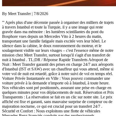
By Meet Transfer | 7/8/2026
''' Après plus d'une décennie passée à organiser des milliers de trajets
à travers Istanbul et toute la Turquie, il y a une image qui reste
gravée dans ma mémoire : les lumières scintillantes du pont du
Bosphore vues depuis un Mercedes Vito à 2 heures du matin,
transportant une famille fatiguée mais excitée vers leur hôtel. Le
silence dans la cabine, le doux ronronnement du moteur, et le
soulagement visible sur leurs visages – c'est l'essence même de notre
mission chez Meet Transfer, surtout lorsqu'il s'agit d'un transfert de
nuit à Istanbul . TL;DR / Réponse Rapide Transferts Aéroport de
Nuit : Meet Transfer garantit des prises en charge 24/7 aux aéroports
d'Istanbul (IST et SAW) avec un chauffeur qui vous attend, même si
votre vol de nuit est retardé, grâce à notre suivi de vol en temps réel.
Voiture Privée Instantanée en Ville : Vous pouvez commander une
voiture privée à la demande n'importe où à Istanbul, à toute heure.
Nos véhicules sont pré positionnés, assurant une prise en charge en
quelques minutes pour vos déplacements de nuit. Réservation et Prix
Transparents : La réservation se fait en un clic sur notre site. Le prix
affiché est fixe et garanti, sans mauvaise surprise de compteur ou de
majoration nocturne, ce qui est crucial pour un transfert 24/7 .
Sécurité et Confort : Nous exploitons une flotte de véhicules
Mercedes Benz licenciés conduits par des professionnels