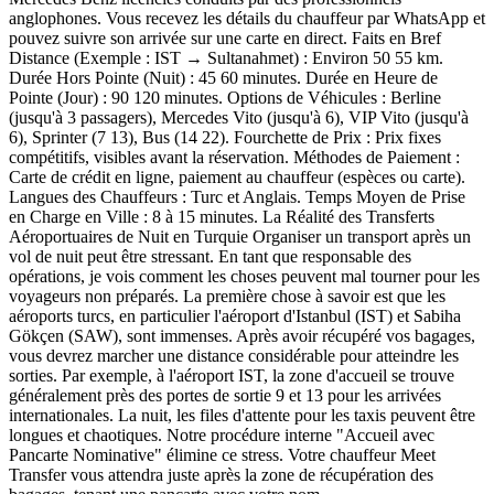
anglophones. Vous recevez les détails du chauffeur par WhatsApp et
pouvez suivre son arrivée sur une carte en direct. Faits en Bref
Distance (Exemple : IST → Sultanahmet) : Environ 50 55 km.
Durée Hors Pointe (Nuit) : 45 60 minutes. Durée en Heure de
Pointe (Jour) : 90 120 minutes. Options de Véhicules : Berline
(jusqu'à 3 passagers), Mercedes Vito (jusqu'à 6), VIP Vito (jusqu'à
6), Sprinter (7 13), Bus (14 22). Fourchette de Prix : Prix fixes
compétitifs, visibles avant la réservation. Méthodes de Paiement :
Carte de crédit en ligne, paiement au chauffeur (espèces ou carte).
Langues des Chauffeurs : Turc et Anglais. Temps Moyen de Prise
en Charge en Ville : 8 à 15 minutes. La Réalité des Transferts
Aéroportuaires de Nuit en Turquie Organiser un transport après un
vol de nuit peut être stressant. En tant que responsable des
opérations, je vois comment les choses peuvent mal tourner pour les
voyageurs non préparés. La première chose à savoir est que les
aéroports turcs, en particulier l'aéroport d'Istanbul (IST) et Sabiha
Gökçen (SAW), sont immenses. Après avoir récupéré vos bagages,
vous devrez marcher une distance considérable pour atteindre les
sorties. Par exemple, à l'aéroport IST, la zone d'accueil se trouve
généralement près des portes de sortie 9 et 13 pour les arrivées
internationales. La nuit, les files d'attente pour les taxis peuvent être
longues et chaotiques. Notre procédure interne "Accueil avec
Pancarte Nominative" élimine ce stress. Votre chauffeur Meet
Transfer vous attendra juste après la zone de récupération des