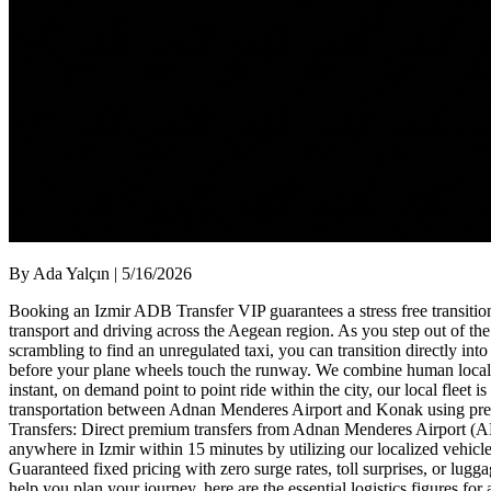
By Ada Yalçın | 5/16/2026
Booking an Izmir ADB Transfer VIP guarantees a stress free transitio
transport and driving across the Aegean region. As you step out of the
scrambling to find an unregulated taxi, you can transition directly int
before your plane wheels touch the runway. We combine human local ex
instant, on demand point to point ride within the city, our local flee
transportation between Adnan Menderes Airport and Konak using premiu
Transfers: Direct premium transfers from Adnan Menderes Airport (AD
anywhere in Izmir within 15 minutes by utilizing our localized vehicl
Guaranteed fixed pricing with zero surge rates, toll surprises, or lu
help you plan your journey, here are the essential logistics figures f