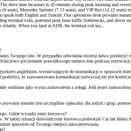
The drive time increases to 45 minutes during peak morning and evening 
(6 seats), Mercedes Sprinter (7 13 seats), and VIP Bus (14 22 seats) mo
ystem speak both English and Turkish. Our operations desk provides huma
terminal exits, potential peak hour traffic bottlenecks, and driver me
rs reliably. When you land at ADB, the terminal exit lay...
?
 status Twojego lotu. W przypadku odwołania możesz łatwo przełożyć 
 Kluczowe jest podanie prawidłowego numeru lotu podczas rezerwacji.
zykiem angielskim, wystarczającym do komunikacji w sprawach transf
cel podróży), że zaawansowana komunikacja zazwyczaj nie jest koniecz
mile widziane jako wyraz zadowolenia z usługi. Jeśli jesteś zadowolon
 prywatny transfer jest szczególnie opłacalny dla rodzin i grup, ponie
wego. Gdzie wysadzi mnie kierowca?
. W takiej sytuacji doświadczony kierowca podwiezie Cię tak blisko ho
a minut spacerem od Twojego miejsca zakwaterowania.
ie?