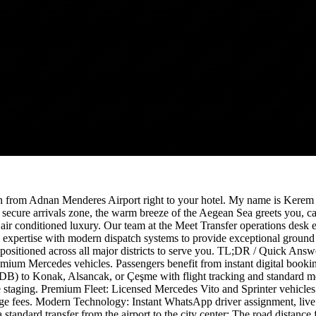
n from Adnan Menderes Airport right to your hotel. My name is Kerem A
 secure arrivals zone, the warm breeze of the Aegean Sea greets you, ca
o air conditioned luxury. Our team at the Meet Transfer operations desk en
pertise with modern dispatch systems to provide exceptional ground tr
t is positioned across all major districts to serve you. TL;DR / Quick A
m Mercedes vehicles. Passengers benefit from instant digital booking, 
B) to Konak, Alsancak, or Çeşme with flight tracking and standard mee
e staging. Premium Fleet: Licensed Mercedes Vito and Sprinter vehicles
ggage fees. Modern Technology: Instant WhatsApp driver assignment, liv
or a standard transfer from the airport to the city center: The road dis