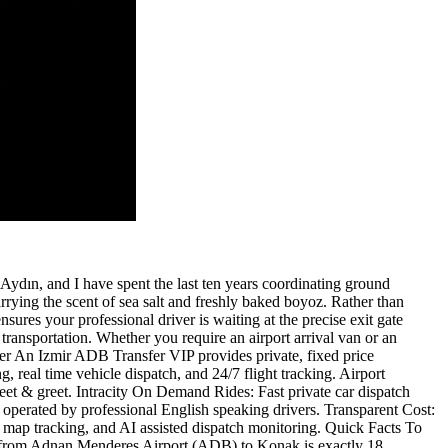
ydın, and I have spent the last ten years coordinating ground
rrying the scent of sea salt and freshly baked boyoz. Rather than
sures your professional driver is waiting at the precise exit gate
ansportation. Whether you require an airport arrival van or an
nswer An Izmir ADB Transfer VIP provides private, fixed price
real time vehicle dispatch, and 24/7 flight tracking. Airport
t & greet. Intracity On Demand Rides: Fast private car dispatch
 operated by professional English speaking drivers. Transparent Cost:
e map tracking, and AI assisted dispatch monitoring. Quick Facts To
tance from Adnan Menderes Airport (ADB) to Konak is exactly 18