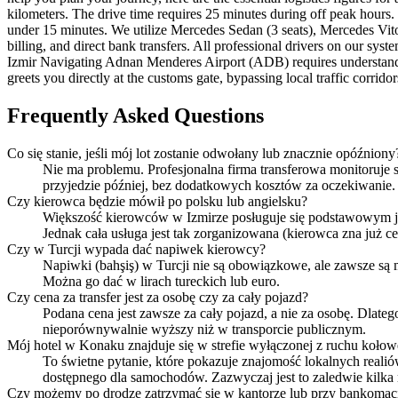
kilometers. The drive time requires 25 minutes during off peak hours. 
under 15 minutes. We utilize Mercedes Sedan (3 seats), Mercedes Vito 
billing, and direct bank transfers. All professional drivers on our s
Izmir Navigating Adnan Menderes Airport (ADB) requires understanding 
greets you directly at the customs gate, bypassing local traffic corrido
Frequently Asked Questions
Co się stanie, jeśli mój lot zostanie odwołany lub znacznie opóźniony
Nie ma problemu. Profesjonalna firma transferowa monitoruje
przyjedzie później, bez dodatkowych kosztów za oczekiwanie.
Czy kierowca będzie mówił po polsku lub angielsku?
Większość kierowców w Izmirze posługuje się podstawowym ję
Jednak cała usługa jest tak zorganizowana (kierowca zna już 
Czy w Turcji wypada dać napiwek kierowcy?
Napiwki (bahşiş) w Turcji nie są obowiązkowe, ale zawsze są 
Można go dać w lirach tureckich lub euro.
Czy cena za transfer jest za osobę czy za cały pojazd?
Podana cena jest zawsze za cały pojazd, a nie za osobę. Dlatego
nieporównywalnie wyższy niż w transporcie publicznym.
Mój hotel w Konaku znajduje się w strefie wyłączonej z ruchu koło
To świetne pytanie, które pokazuje znajomość lokalnych realiów
dostępnego dla samochodów. Zazwyczaj jest to zaledwie kilk
Czy możemy po drodze zatrzymać się w kantorze lub przy bankomac