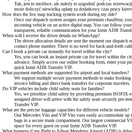
Tak, jest to możliwe, ale należy to uzgodnić podczas rezerwacj
może doliczyć niewielką opłatę za dodatkowy czas pracy kiero
How does the live map tracking system work during my ride?
Once our dispatch system assigns your premium chauffeur, you 
incoming vehicle on an active digital map. You can follow your 
transparent, reliable communication for your Izmir ADB Transf
When will I receive the driver details on WhatsApp?
The driver allocation details are sent the moment our dispatch n
contact phone number. There is no need for back-and-forth calli
Can I book a private car instantly for travel within the city?
Yes, you can book an instant private car for travel within the ci
advance. Simply access our online booking form, enter your pick
quick Izmir ADB Transfer VIP.
What payment methods are supported for airport and local transfers?
We support multiple secure payment methods to make booking si
invoice billing and direct bank transfers for corporate traveler
Do VIP vehicles include child safety seats for families?
Yes, we prioritize child safety by providing premium ISOFIX-eq
assigned driver will arrive with the safety seats securely pre-i
Transfer VIP.
What are the precise luggage capacities for different vehicle models?
Our Mercedes Vito and VIP Vito vans easily accommodate up to s
bags in a secure trunk compartment. Our largest commercial VIP
space for every guest on your Izmir ADB Transfer VIP.
What happens if my flight to Adnan Menderes Airport (ADB) is dela