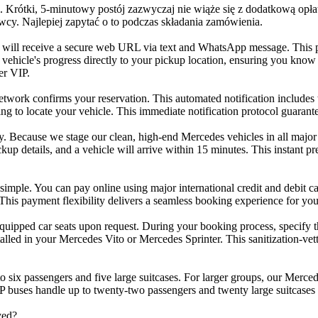
i. Krótki, 5-minutowy postój zazwyczaj nie wiąże się z dodatkową opłatą
wcy. Najlepiej zapytać o to podczas składania zamówienia.
will receive a secure web URL via text and WhatsApp message. This po
vehicle's progress directly to your pickup location, ensuring you know 
er VIP.
etwork confirms your reservation. This automated notification includes t
ng to locate your vehicle. This immediate notification protocol guarant
ty. Because we stage our clean, high-end Mercedes vehicles in all major 
up details, and a vehicle will arrive within 15 minutes. This instant pr
mple. You can pay online using major international credit and debit c
s. This payment flexibility delivers a seamless booking experience for 
uipped car seats upon request. During your booking process, specify t
nstalled in your Mercedes Vito or Mercedes Sprinter. This sanitization-v
ix passengers and five large suitcases. For larger groups, our Mercedes
 buses handle up to twenty-two passengers and twenty large suitcases 
yed?