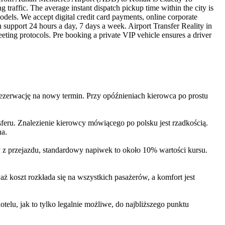
traffic. The average instant dispatch pickup time within the city is
dels. We accept digital credit card payments, online corporate
n support 24 hours a day, 7 days a week. Airport Transfer Reality in
eting protocols. Pre booking a private VIP vehicle ensures a driver
rezerwację na nowy termin. Przy opóźnieniach kierowca po prostu
eru. Znalezienie kierowcy mówiącego po polsku jest rzadkością.
na.
y z przejazdu, standardowy napiwek to około 10% wartości kursu.
waż koszt rozkłada się na wszystkich pasażerów, a komfort jest
telu, jak to tylko legalnie możliwe, do najbliższego punktu