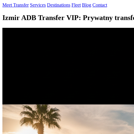
Meet Transfer
Services
Destinations
Fleet
Blog
Contact
Izmir ADB Transfer VIP: Prywatny trans