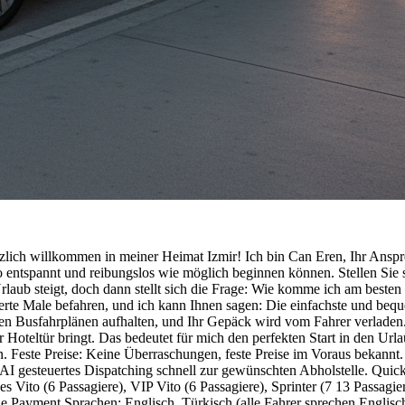
lich willkommen in meiner Heimat Izmir! Ich bin Can Eren, Ihr Ansprec
ntspannt und reibungslos wie möglich beginnen können. Stellen Sie sic
rlaub steigt, doch dann stellt sich die Frage: Wie komme ich am beste
rte Male befahren, und ich kann Ihnen sagen: Die einfachste und bequem
ten Busfahrplänen aufhalten, und Ihr Gepäck wird vom Fahrer verladen.
hrer Hoteltür bringt. Das bedeutet für mich den perfekten Start in den 
. Feste Preise: Keine Überraschungen, feste Preise im Voraus bekannt.
 AI gesteuertes Dispatching schnell zur gewünschten Abholstelle. Qu
ito (6 Passagiere), VIP Vito (6 Passagiere), Sprinter (7 13 Passagier
Payment Sprachen: Englisch, Türkisch (alle Fahrer sprechen Englisch)