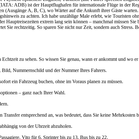
(IATA: ADB) ist der Hauptflughafen für internationale Flüge in der Re
 (Ausgänge A, B, C), wo Wärter auf die Ankunft ihrer Gäste warten. Di
gshinweis zu achten. Ich habe unzählige Male erlebt, wie Touristen ohn
 der Hauptreisezeiten extrem lang sein können – manchmal müssen Sie b
et Sie rechtzeitig. So sparen Sie nicht nur Zeit, sondern auch Stress. 
n Echtzeit zu sehen. So wissen Sie genau, wann er ankommt und wo er 
 Bild, Nummernschild und der Nummer Ihres Fahrers.
sofort ein Fahrzeug buchen, ohne im Voraus planen zu müssen.
optionen – ganz nach Ihrer Wahl.
dern.
den Transfer entsprechend an, was bedeutet, dass Sie keine Mehrkosten 
nabhängig von der Uhrzeit abzuholen.
sagiere, Vito für 6, Sprinter bis zu 13, Bus bis zu 22.