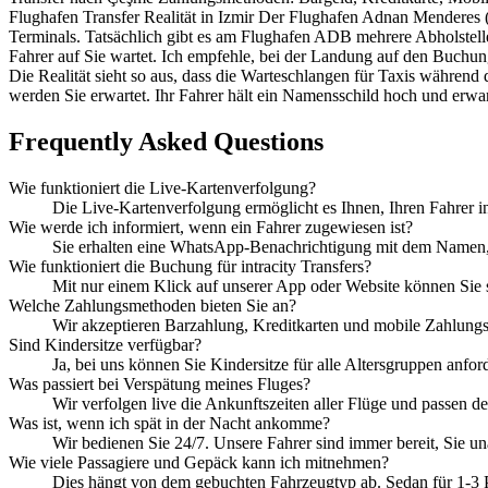
Flughafen Transfer Realität in Izmir Der Flughafen Adnan Menderes 
Terminals. Tatsächlich gibt es am Flughafen ADB mehrere Abholstellen
Fahrer auf Sie wartet. Ich empfehle, bei der Landung auf den Buchun
Die Realität sieht so aus, dass die Warteschlangen für Taxis während
werden Sie erwartet. Ihr Fahrer hält ein Namensschild hoch und erwart
Frequently Asked Questions
Wie funktioniert die Live-Kartenverfolgung?
Die Live-Kartenverfolgung ermöglicht es Ihnen, Ihren Fahrer i
Wie werde ich informiert, wenn ein Fahrer zugewiesen ist?
Sie erhalten eine WhatsApp-Benachrichtigung mit dem Namen,
Wie funktioniert die Buchung für intracity Transfers?
Mit nur einem Klick auf unserer App oder Website können Sie 
Welche Zahlungsmethoden bieten Sie an?
Wir akzeptieren Barzahlung, Kreditkarten und mobile Zahlungs
Sind Kindersitze verfügbar?
Ja, bei uns können Sie Kindersitze für alle Altersgruppen anfor
Was passiert bei Verspätung meines Fluges?
Wir verfolgen live die Ankunftszeiten aller Flüge und passen 
Was ist, wenn ich spät in der Nacht ankomme?
Wir bedienen Sie 24/7. Unsere Fahrer sind immer bereit, Sie u
Wie viele Passagiere und Gepäck kann ich mitnehmen?
Dies hängt von dem gebuchten Fahrzeugtyp ab. Sedan für 1-3 Pas