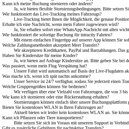
Kann ich meine Buchung stornieren oder ändern?
Ja, wir bieten flexible Stornierungsbedingungen. Bitte setze
Wie funktioniert das Live-Tracking meines Fahrzeugs?
Live-Tracking bietet Ihnen die Möglichkeit, die genaue Positio
Erhalte ich eine Nachricht, wenn mein Fahrer zugewiesen wird?
Ja, Sie erhalten sofort eine WhatsApp-Nachricht mit allen wic
Wie funktioniert die sofortige Buchung für intracity Fahrten?
Mit einem einfachen Fingertipp auf unserer App können Sie sof
Welche Zahlungsmethoden akzeptiert Meet Transfer?
Wir akzeptieren Kreditkarten, PayPal und Barzahlungen. Das gib
Haben Sie Kindersitze für meine Kinder?
Ja, wir bieten auf Anfrage Kindersitze an. Bitte geben Sie bei 
Was passiert, wenn mein Flug Verspätung hat?
Unsere Fahrt wird automatisch auf Basis der Live-Flugdaten akt
Was mache ich, wenn ich spät nachts ankomme?
Unser Service ist 24/7 verfügbar, sodass Sie jederzeit einen Tr
Welche Gruppengrößen können Sie bedienen?
Wir verfügen über eine Vielzahl von Fahrzeugen, die von 3 bis 
Wie kann ich stornieren oder eine Rückerstattung erhalten?
Stornierungen können einfach über unsere Buchungsplattform ge
Bieten Sie kostenloses WLAN in Ihren Fahrzeugen an?
Aktuell bieten wir leider kein kostenloses WLAN an. Sie könn
Kann ich Pflanzen oder Tiere transportieren?
Bitte setzen Sie sich im Voraus mit unserem Support in Verbind
Gibt es zusätzliche Gebühren für nachtaktive Transfers?