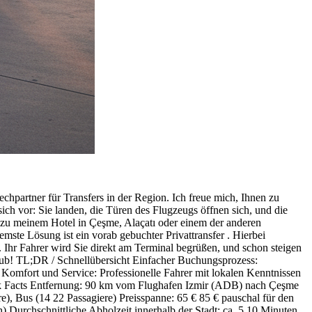
hpartner für Transfers in der Region. Ich freue mich, Ihnen zu
h vor: Sie landen, die Türen des Flugzeugs öffnen sich, und die
n zu meinem Hotel in Çeşme, Alaçatı oder einem der anderen
ste Lösung ist ein vorab gebuchter Privattransfer . Hierbei
 Ihr Fahrer wird Sie direkt am Terminal begrüßen, und schon steigen
Urlaub! TL;DR / Schnellübersicht Einfacher Buchungsprozess:
 Komfort und Service: Professionelle Fahrer mit lokalen Kenntnissen
ick Facts Entfernung: 90 km vom Flughafen Izmir (ADB) nach Çeşme
e), Bus (14 22 Passagiere) Preisspanne: 65 € 85 € pauschal für den
 Durchschnittliche Abholzeit innerhalb der Stadt: ca. 5 10 Minuten