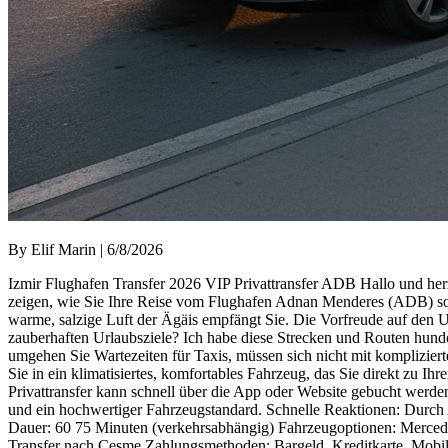
By Elif Marin | 6/8/2026
Izmir Flughafen Transfer 2026 VIP Privattransfer ADB Hallo und herz
zeigen, wie Sie Ihre Reise vom Flughafen Adnan Menderes (ADB) so e
warme, salzige Luft der Ägäis empfängt Sie. Die Vorfreude auf den U
zauberhaften Urlaubsziele? Ich habe diese Strecken und Routen hunde
umgehen Sie Wartezeiten für Taxis, müssen sich nicht mit komplizier
Sie in ein klimatisiertes, komfortables Fahrzeug, das Sie direkt zu I
Privattransfer kann schnell über die App oder Website gebucht werden
und ein hochwertiger Fahrzeugstandard. Schnelle Reaktionen: Durch
Dauer: 60 75 Minuten (verkehrsabhängig) Fahrzeugoptionen: Mercedes V
Transfer nach Çeşme Zahlungsmethoden: Bargeld, Kreditkarte, Mobile 