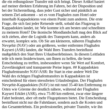
die ein reibungsloser Transfer mit sich bringt. Dieser Artikel basiert
auf meiner direkten Erfahrung im Fahren, bei der Disposition und
bei der Sicherstellung, dass jeder Gast sicher und pünktlich an
seinem Ziel ankommt – sei es vom Flughafen zum Hotel oder
innerhalb Kappadokiens von einem Punkt zum anderen. Die erste
Frage, die sich fast jeder Reisende stellt, sobald das Flugzeug in
Kappadokien landet, ist: Wie komme ich am besten und schnellsten
zu meinem Hotel? Die ikonische Mondlandschaft mag den Blick auf
sich ziehen, aber die Logistik des Transports kann, anders als
erwartet, komplex sein. Ob Sie am kleineren, näheren Flughafen
Nevşehir (NAV) oder am größeren, weiter entfernten Flughafen
Kayseri (ASR) landen, die Wahl Ihres Transfers beeinflusst
maßgeblich den Start Ihres Urlaubserlebnisses. In diesem Leitfaden
teile ich mein Insiderwissen, um Ihnen zu helfen, die beste
Entscheidung zu treffen, insbesondere wenn Sie Wert auf Komfort,
Zuverlässigkeit und transparente Preise legen. ## Kappadokien
Flughafentransfer NAV/ASR: Ihr Start in eine andere Welt Die
Wahl des richtigen Flughafentransfers in Kappadokien ist
entscheidend für einen stressfreien Urlaubsbeginn. Der Flughafen
Nevşehir-Kappadokien (NAV) ist mit rund 35-40 km Entfernung zu
Orten wie Göreme der deutlich nähere, während der Flughafen
Kayseri Erkilet (ASR), etwa 75-80 km entfernt, zwar eine längere
Fahrt bedeutet, aber oft mehr Flugoptionen bietet. Die Entscheidung
beeinflusst nicht nur die Fahrtdauer, sondern auch die Kosten und
das Gesamterlebnis. Ein professioneller, privater Transfer, wie ihn