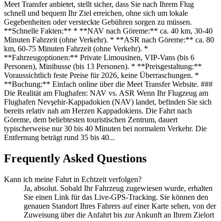
Meet Transfer anbietet, stellt sicher, dass Sie nach Ihrem Flug
schnell und bequem Ihr Ziel erreichen, ohne sich um lokale
Gegebenheiten oder versteckte Gebühren sorgen zu müssen.
**Schnelle Fakten:** * **NAV nach Göreme:** ca. 40 km, 30-40
Minuten Fahrzeit (ohne Verkehr). * **ASR nach Göreme:** ca. 80
km, 60-75 Minuten Fahrzeit (ohne Verkehr). *
**Fahrzeugoptionen:** Private Limousinen, VIP-Vans (bis 6
Personen), Minibusse (bis 13 Personen). * **Preisgestaltung:**
Voraussichtlich feste Preise für 2026, keine Überraschungen. *
**Buchung:** Einfach online über die Meet Transfer Website. ###
Die Realität am Flughafen: NAV vs. ASR Wenn Ihr Flugzeug am
Flughafen Nevşehir-Kappadokien (NAV) landet, befinden Sie sich
bereits relativ nah am Herzen Kappadokiens. Die Fahrt nach
Göreme, dem beliebtesten touristischen Zentrum, dauert
typischerweise nur 30 bis 40 Minuten bei normalem Verkehr. Die
Entfernung beträgt rund 35 bis 40...
Frequently Asked Questions
Kann ich meine Fahrt in Echtzeit verfolgen?
Ja, absolut. Sobald Ihr Fahrzeug zugewiesen wurde, erhalten
Sie einen Link für das Live-GPS-Tracking. Sie können den
genauen Standort Ihres Fahrers auf einer Karte sehen, von der
Zuweisung über die Anfahrt bis zur Ankunft an Ihrem Zielort