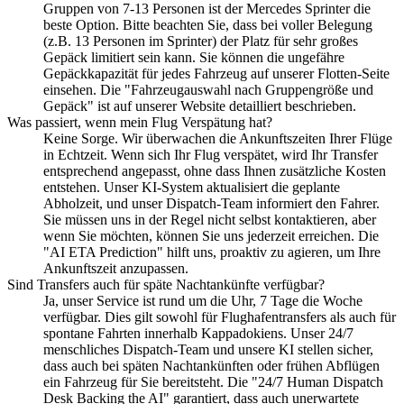
Gruppen von 7-13 Personen ist der Mercedes Sprinter die
beste Option. Bitte beachten Sie, dass bei voller Belegung
(z.B. 13 Personen im Sprinter) der Platz für sehr großes
Gepäck limitiert sein kann. Sie können die ungefähre
Gepäckkapazität für jedes Fahrzeug auf unserer Flotten-Seite
einsehen. Die "Fahrzeugauswahl nach Gruppengröße und
Gepäck" ist auf unserer Website detailliert beschrieben.
Was passiert, wenn mein Flug Verspätung hat?
Keine Sorge. Wir überwachen die Ankunftszeiten Ihrer Flüge
in Echtzeit. Wenn sich Ihr Flug verspätet, wird Ihr Transfer
entsprechend angepasst, ohne dass Ihnen zusätzliche Kosten
entstehen. Unser KI-System aktualisiert die geplante
Abholzeit, und unser Dispatch-Team informiert den Fahrer.
Sie müssen uns in der Regel nicht selbst kontaktieren, aber
wenn Sie möchten, können Sie uns jederzeit erreichen. Die
"AI ETA Prediction" hilft uns, proaktiv zu agieren, um Ihre
Ankunftszeit anzupassen.
Sind Transfers auch für späte Nachtankünfte verfügbar?
Ja, unser Service ist rund um die Uhr, 7 Tage die Woche
verfügbar. Dies gilt sowohl für Flughafentransfers als auch für
spontane Fahrten innerhalb Kappadokiens. Unser 24/7
menschliches Dispatch-Team und unsere KI stellen sicher,
dass auch bei späten Nachtankünften oder frühen Abflügen
ein Fahrzeug für Sie bereitsteht. Die "24/7 Human Dispatch
Desk Backing the AI" garantiert, dass auch unerwartete