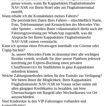
genau wissen, wann Ihr Kappadokien Flughafentransfer
NAV/ASR vor Ihrem Hotel oder am Flughafenterminal
eintrifft.
Wann erhalte ich die Kontaktdaten meines Fahrers?
Die persönlichen Daten Ihres Fahrers – einschließlich Name,
Foto, Telefonnummer und Kennzeichen des Mercedes Vito
oder Sprinter – werden Ihnen vollautomatisch direkt nach der
Fahrzeugzuweisung per WhatsApp zugestellt, was die
Absprache bei Ihrem Kappadokien Flughafentransfer
NAV/ASR extrem vereinfacht.
Kann ich spontan einen Privatwagen innerhalb von Göreme oder
Ürgüp buchen?
Ja, unsere Mercedes-Flotte ist dezentral über alle wichtigen
Bezirke verteilt, weshalb Sie über unsere Plattform jederzeit
kurzfristig per Express-Buchung einen privaten
Chauffeurservice für Stadtfahrten in ganz Kappadokien
anfordern können.
Welche Zahlungsmethoden stehen für den Transfer zur Verfügung?
Wir bieten Ihnen die Möglichkeit, Ihren Kappadokien
Flughafentransfer NAV/ASR im Voraus sicher online mit
allen gängigen Kreditkarten zu bezahlen, um böse
Überraschungen mit Bargeld oder Wechselkursen vor Ort
auszuschließen.
Sind Kindersitze in den VIP-Fahrzeugen vorhanden und
kostenpflichtig?