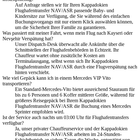
Auf Anfrage stellen wir für Ihren Kappadokien
Flughafentransfer NAV/ASR passende Baby- und
Kindersitze zur Verfügung, die Sie während des einfachen
Buchungsvorgangs mit nur einem Klick auswählen können,
um die Sicherheit Ihrer Familie zu garantieren.
Was passiert mit meiner Fahrt, wenn mein Flug nach Kayseri oder
Nevşehir Verspätung hat?
Unser Dispatch-Desk überwacht alle Ankünfte über die
Schnittstellen der Flughafenbehörden in Echtzeit. Ihr
Chauffeur wartet ohne zusätzliche Kosten am
Terminalausgang, selbst wenn sich Ihr Kappadokien
Flughafentransfer NAV/ASR durch eine Flugverspätung nach
hinten verschiebt.
Wie viel Gepäck kann ich in einem Mercedes VIP Vito
transportieren?
Ein Standard-Mercedes-Vito bietet ausreichend Stauraum für
bis zu 6 Personen und 6 Koffer mittlerer Größe, während für
größeres Reisegepäck bei Ihrem Kappadokien
Flughafentransfer NAV/ASR die Buchung eines Mercedes
Sprinter empfohlen wird.
Ist der Service auch nachts um 03:00 Uhr für Flughafentransfers
verfügbar?
Ja, unser privater Chauffeurservice und der Kappadokien
Flughafentransfer NAV/ASR arbeiten im 24-Stunden-
Schichtbetrieb an sieben Tagen die Woche, unterstützt von