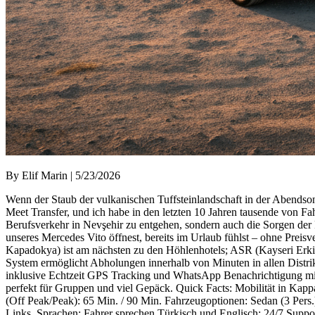
By Elif Marin | 5/23/2026
Wenn der Staub der vulkanischen Tuffsteinlandschaft in der Abendsonne
Meet Transfer, und ich habe in den letzten 10 Jahren tausende von 
Berufsverkehr in Nevşehir zu entgehen, sondern auch die Sorgen der
unseres Mercedes Vito öffnest, bereits im Urlaub fühlst – ohne Pr
Kapadokya) ist am nächsten zu den Höhlenhotels; ASR (Kayseri Erkilet
System ermöglicht Abholungen innerhalb von Minuten in allen Distrik
inklusive Echtzeit GPS Tracking und WhatsApp Benachrichtigung mit 
perfekt für Gruppen und viel Gepäck. Quick Facts: Mobilität in 
(Off Peak/Peak): 65 Min. / 90 Min. Fahrzeugoptionen: Sedan (3 Pers.),
Links. Sprachen: Fahrer sprechen Türkisch und Englisch; 24/7 Support