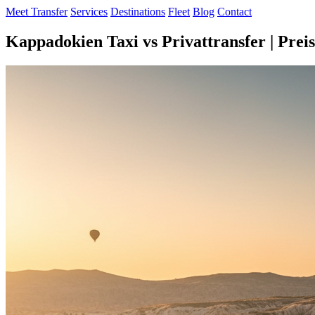
Meet Transfer
Services
Destinations
Fleet
Blog
Contact
Kappadokien Taxi vs Privattransfer | Pr