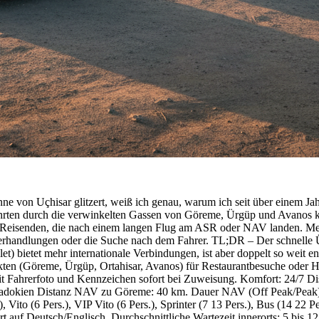
 von Uçhisar glitzert, weiß ich genau, warum ich seit über einem Jahrz
Fahrten durch die verwinkelten Gassen von Göreme, Ürgüp und Avanos k
 Reisenden, die nach einem langen Flug am ASR oder NAV landen. Mein
eisverhandlungen oder die Suche nach dem Fahrer. TL;DR – Der schnel
) bietet mehr internationale Verbindungen, ist aber doppelt so weit en
ten (Göreme, Ürgüp, Ortahisar, Avanos) für Restaurantbesuche oder Hot
Fahrerfoto und Kennzeichen sofort bei Zuweisung. Komfort: 24/7 Dispat
Kappadokien Distanz NAV zu Göreme: 40 km. Dauer NAV (Off Peak/Pea
 Vito (6 Pers.), VIP Vito (6 Pers.), Sprinter (7 13 Pers.), Bus (14 22
 auf Deutsch/Englisch. Durchschnittliche Wartezeit innerorts: 5 bis 1