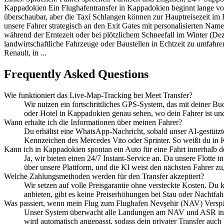
Kappadokien Ein Flughafentransfer in Kappadokien beginnt lange vo
überschaubar, aber die Taxi Schlangen können zur Hauptreisezeit im F
unsere Fahrer strategisch an den Exit Gates mit personalisierten Na
während der Erntezeit oder bei plötzlichem Schneefall im Winter (D
landwirtschaftliche Fahrzeuge oder Baustellen in Echtzeit zu umfahren.
Renault, in ...
Frequently Asked Questions
Wie funktioniert das Live-Map-Tracking bei Meet Transfer?
Wir nutzen ein fortschrittliches GPS-System, das mit deiner B
oder Hotel in Kappadokien genau sehen, wo dein Fahrer ist und 
Wann erhalte ich die Informationen über meinen Fahrer?
Du erhältst eine WhatsApp-Nachricht, sobald unser AI-gestützt
Kennzeichen des Mercedes Vito oder Sprinter. So weißt du in 
Kann ich in Kappadokien spontan ein Auto für eine Fahrt innerhalb d
Ja, wir bieten einen 24/7 Instant-Service an. Da unsere Flotte 
über unsere Plattform, und die KI weist den nächsten Fahrer zu
Welche Zahlungsmethoden werden für den Transfer akzeptiert?
Wir setzen auf volle Preisgarantie ohne versteckte Kosten. Du
anbieten, gibt es keine Preiserhöhungen bei Stau oder Nachtfa
Was passiert, wenn mein Flug zum Flughafen Nevşehir (NAV) Versp
Unser System überwacht alle Landungen am NAV und ASR in Echt
wird automatisch angepasst, sodass dein privater Transfer auch 