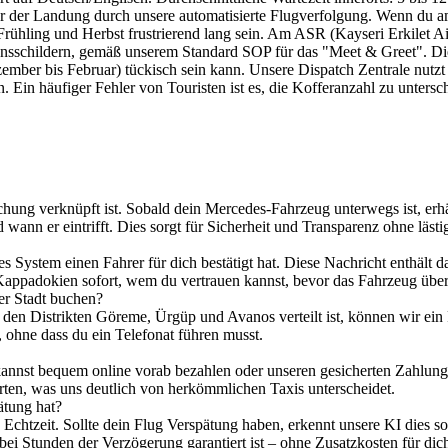
r der Landung durch unsere automatisierte Flugverfolgung. Wenn du 
rühling und Herbst frustrierend lang sein. Am ASR (Kayseri Erkilet Air
mensschildern, gemäß unserem Standard SOP für das "Meet & Greet". Di
ezember bis Februar) tückisch sein kann. Unsere Dispatch Zentrale nut
 Ein häufiger Fehler von Touristen ist es, die Kofferanzahl zu untersch
uchung verknüpft ist. Sobald dein Mercedes-Fahrzeug unterwegs ist, er
wann er eintrifft. Dies sorgt für Sicherheit und Transparenz ohne lästi
es System einen Fahrer für dich bestätigt hat. Diese Nachricht enthält
Kappadokien sofort, wem du vertrauen kannst, bevor das Fahrzeug über
er Stadt buchen?
in den Distrikten Göreme, Ürgüp und Avanos verteilt ist, können wir ei
, ohne dass du ein Telefonat führen musst.
 kannst bequem online vorab bezahlen oder unseren gesicherten Zahlungs
hrten, was uns deutlich von herkömmlichen Taxis unterscheidet.
ätung hat?
zeit. Sollte dein Flug Verspätung haben, erkennt unsere KI dies sofo
bei Stunden der Verzögerung garantiert ist – ohne Zusatzkosten für dic