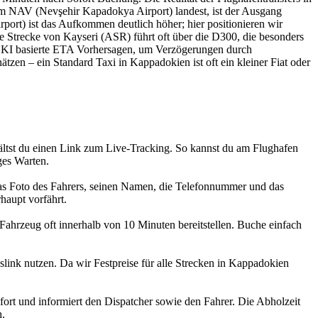
am NAV (Nevşehir Kapadokya Airport) landest, ist der Ausgang
port) ist das Aufkommen deutlich höher; hier positionieren wir
e Strecke von Kayseri (ASR) führt oft über die D300, die besonders
zt KI basierte ETA Vorhersagen, um Verzögerungen durch
ätzen – ein Standard Taxi in Kappadokien ist oft ein kleiner Fiat oder
hältst du einen Link zum Live-Tracking. So kannst du am Flughafen
ges Warten.
 das Foto des Fahrers, seinen Namen, die Telefonnummer und das
haupt vorfährt.
n Fahrzeug oft innerhalb von 10 Minuten bereitstellen. Buche einfach
link nutzen. Da wir Festpreise für alle Strecken in Kappadokien
rt und informiert den Dispatcher sowie den Fahrer. Die Abholzeit
h.