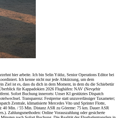
ehnt hier arbeite. Ich bin Selin Yıldız, Senior Operations Editor bei
oordiniert. Ich kenne nicht nur jede Abkürzung, um dem
 Ziel ist es, dass du dich in dem Moment, in dem du die Schiebetür
le Überblick für Kappadokien 2026 Flughäfen: NAV (Nevşehir
tfernt. Sofort Buchung innerorts: Unser KI gestütztes Dispatch
elwechsel. Transparenz: Festpreise statt unzuverlässiger Taxameter;
ch Zentrale, klimatisierte Mercedes Vito und Sprinter Flotte,
k): 40 Min. / 55 Min. Distanz ASR zu Göreme: 75 km. Dauer ASR
 Pers.). Zahlungsmethoden: Online Vorauszahlung oder gesicherte
2 Minuten nach Sofort Buchung. Die Realität der Flughafentransfers in