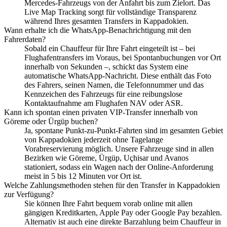
Mercedes-Fahrzeugs von der Anfahrt bis zum Zielort. Das
Live Map Tracking sorgt für vollständige Transparenz
während Ihres gesamten Transfers in Kappadokien.
Wann erhalte ich die WhatsApp-Benachrichtigung mit den
Fahrerdaten?
Sobald ein Chauffeur für Ihre Fahrt eingeteilt ist – bei
Flughafentransfers im Voraus, bei Spontanbuchungen vor Ort
innerhalb von Sekunden –, schickt das System eine
automatische WhatsApp-Nachricht. Diese enthält das Foto
des Fahrers, seinen Namen, die Telefonnummer und das
Kennzeichen des Fahrzeugs für eine reibungslose
Kontaktaufnahme am Flughafen NAV oder ASR.
Kann ich spontan einen privaten VIP-Transfer innerhalb von
Göreme oder Ürgüp buchen?
Ja, spontane Punkt-zu-Punkt-Fahrten sind im gesamten Gebiet
von Kappadokien jederzeit ohne Tagelange
Vorabreservierung möglich. Unsere Fahrzeuge sind in allen
Bezirken wie Göreme, Ürgüp, Uçhisar und Avanos
stationiert, sodass ein Wagen nach der Online-Anforderung
meist in 5 bis 12 Minuten vor Ort ist.
Welche Zahlungsmethoden stehen für den Transfer in Kappadokien
zur Verfügung?
Sie können Ihre Fahrt bequem vorab online mit allen
gängigen Kreditkarten, Apple Pay oder Google Pay bezahlen.
Alternativ ist auch eine direkte Barzahlung beim Chauffeur in