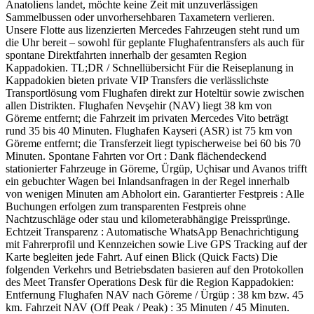
Anatoliens landet, möchte keine Zeit mit unzuverlässigen
Sammelbussen oder unvorhersehbaren Taxametern verlieren.
Unsere Flotte aus lizenzierten Mercedes Fahrzeugen steht rund um
die Uhr bereit – sowohl für geplante Flughafentransfers als auch für
spontane Direktfahrten innerhalb der gesamten Region
Kappadokien. TL;DR / Schnellübersicht Für die Reiseplanung in
Kappadokien bieten private VIP Transfers die verlässlichste
Transportlösung vom Flughafen direkt zur Hoteltür sowie zwischen
allen Distrikten. Flughafen Nevşehir (NAV) liegt 38 km von
Göreme entfernt; die Fahrzeit im privaten Mercedes Vito beträgt
rund 35 bis 40 Minuten. Flughafen Kayseri (ASR) ist 75 km von
Göreme entfernt; die Transferzeit liegt typischerweise bei 60 bis 70
Minuten. Spontane Fahrten vor Ort : Dank flächendeckend
stationierter Fahrzeuge in Göreme, Ürgüp, Uçhisar und Avanos trifft
ein gebuchter Wagen bei Inlandsanfragen in der Regel innerhalb
von wenigen Minuten am Abholort ein. Garantierter Festpreis : Alle
Buchungen erfolgen zum transparenten Festpreis ohne
Nachtzuschläge oder stau und kilometerabhängige Preissprünge.
Echtzeit Transparenz : Automatische WhatsApp Benachrichtigung
mit Fahrerprofil und Kennzeichen sowie Live GPS Tracking auf der
Karte begleiten jede Fahrt. Auf einen Blick (Quick Facts) Die
folgenden Verkehrs und Betriebsdaten basieren auf den Protokollen
des Meet Transfer Operations Desk für die Region Kappadokien:
Entfernung Flughafen NAV nach Göreme / Ürgüp : 38 km bzw. 45
km. Fahrzeit NAV (Off Peak / Peak) : 35 Minuten / 45 Minuten.