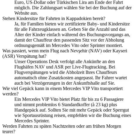
Euro, US-Dollar oder Türkischen Lira am Ende der Fahrt
möglich. Die Zahlungsart wählen Sie bei der Buchung auf der
Website aus.
Stehen Kindersitze für Fahrten in Kappadokien bereit?
Ja, für Familien bieten wir zertifizierte Baby- und Kindersitze
für alle Fahrzeugklassen an. Geben Sie die Anzahl und das
Alter der Kinder einfach während des Buchungsvorgangs an,
damit der Chauffeur den passenden Sitz vor der Abholung
ordnungsgemäß im Mercedes Vito oder Sprinter montiert.
Was passiert, wenn mein Flug nach Nevşehir (NAV) oder Kayseri
(ASR) Verspätung hat?
Unser Operations Desk verfolgt alle Ankünfte an den
Flughäfen NAV und ASR per Live-Flugtracking. Bei
Flugverspätungen wird die Abholzeit Ihres Chauffeurs
automatisch ohne Zusatzkosten angepasst. Ihr Fahrer wartet
auch bei Verzögerungen in der Ankunftshalle auf Sie.
Wie viel Gepäck kann in einem Mercedes VIP Vito transportiert
werden?
Ein Mercedes VIP Vito bietet Platz für bis zu 6 Passagiere
und nimmt problemlos 6 Standardkoffer (à 23 kg) plus
Handgepäck auf. Sollten Sie mit mehr Gepäck oder Sperrgut
wie Sportausrüstung reisen, empfehlen wir die Buchung eines
Mercedes Sprinter.
Werden Fahrten zu späten Nachtzeiten oder am frühen Morgen
teurer?