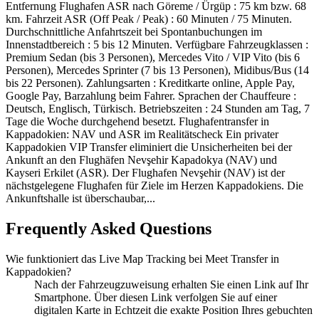
Entfernung Flughafen ASR nach Göreme / Ürgüp : 75 km bzw. 68
km. Fahrzeit ASR (Off Peak / Peak) : 60 Minuten / 75 Minuten.
Durchschnittliche Anfahrtszeit bei Spontanbuchungen im
Innenstadtbereich : 5 bis 12 Minuten. Verfügbare Fahrzeugklassen :
Premium Sedan (bis 3 Personen), Mercedes Vito / VIP Vito (bis 6
Personen), Mercedes Sprinter (7 bis 13 Personen), Midibus/Bus (14
bis 22 Personen). Zahlungsarten : Kreditkarte online, Apple Pay,
Google Pay, Barzahlung beim Fahrer. Sprachen der Chauffeure :
Deutsch, Englisch, Türkisch. Betriebszeiten : 24 Stunden am Tag, 7
Tage die Woche durchgehend besetzt. Flughafentransfer in
Kappadokien: NAV und ASR im Realitätscheck Ein privater
Kappadokien VIP Transfer eliminiert die Unsicherheiten bei der
Ankunft an den Flughäfen Nevşehir Kapadokya (NAV) und
Kayseri Erkilet (ASR). Der Flughafen Nevşehir (NAV) ist der
nächstgelegene Flughafen für Ziele im Herzen Kappadokiens. Die
Ankunftshalle ist überschaubar,...
Frequently Asked Questions
Wie funktioniert das Live Map Tracking bei Meet Transfer in
Kappadokien?
Nach der Fahrzeugzuweisung erhalten Sie einen Link auf Ihr
Smartphone. Über diesen Link verfolgen Sie auf einer
digitalen Karte in Echtzeit die exakte Position Ihres gebuchten