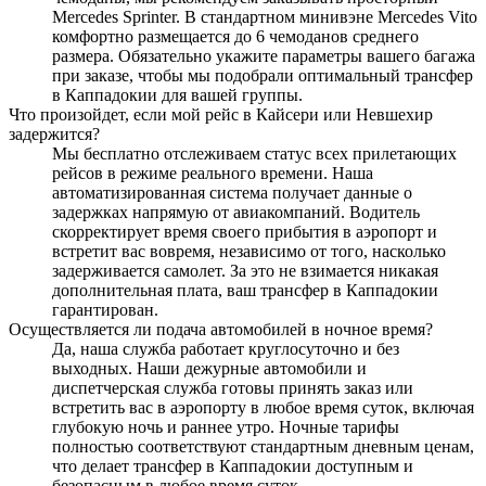
Mercedes Sprinter. В стандартном минивэне Mercedes Vito
комфортно размещается до 6 чемоданов среднего
размера. Обязательно укажите параметры вашего багажа
при заказе, чтобы мы подобрали оптимальный трансфер
в Каппадокии для вашей группы.
Что произойдет, если мой рейс в Кайсери или Невшехир
задержится?
Мы бесплатно отслеживаем статус всех прилетающих
рейсов в режиме реального времени. Наша
автоматизированная система получает данные о
задержках напрямую от авиакомпаний. Водитель
скорректирует время своего прибытия в аэропорт и
встретит вас вовремя, независимо от того, насколько
задерживается самолет. За это не взимается никакая
дополнительная плата, ваш трансфер в Каппадокии
гарантирован.
Осуществляется ли подача автомобилей в ночное время?
Да, наша служба работает круглосуточно и без
выходных. Наши дежурные автомобили и
диспетчерская служба готовы принять заказ или
встретить вас в аэропорту в любое время суток, включая
глубокую ночь и раннее утро. Ночные тарифы
полностью соответствуют стандартным дневным ценам,
что делает трансфер в Каппадокии доступным и
безопасным в любое время суток.