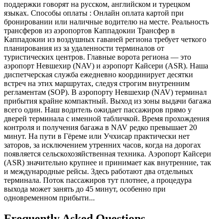
поддержки говорят на русском, английском и турецком
языках. Способы оплаты : Онлайн оплата картой при
бронировании или наличные водителю на месте. Реальность
трансферов из аэропортов Каппадокии Трансфер в
Каппадокии из воздушных гаваней региона требует четкого
планирования из за удаленности терминалов от
туристических центров. Главные ворота региона — это
аэропорт Невшехир (NAV) и аэропорт Кайсери (ASR). Наша
диспетчерская служба ежедневно координирует десятки
встреч на этих маршрутах, следуя строгим внутренним
регламентам (SOP). В аэропорту Невшехир (NAV) терминал
прибытия крайне компактный. Выход из зоны выдачи багажа
всего один. Наш водитель ожидает пассажиров прямо у
дверей терминала с именной табличкой. Время прохождения
контроля и получения багажа в NAV редко превышает 20
минут. На пути в Гёреме или Учхисар практически нет
заторов, за исключением утренних часов, когда на дорогах
появляется сельскохозяйственная техника. Аэропорт Кайсери
(ASR) значительно крупнее и принимает как внутренние, так
и международные рейсы. Здесь работают два отдельных
терминала. Поток пассажиров тут плотнее, а процедура
выхода может занять до 45 минут, особенно при
одновременном прибыти...
Frequently Asked Questions