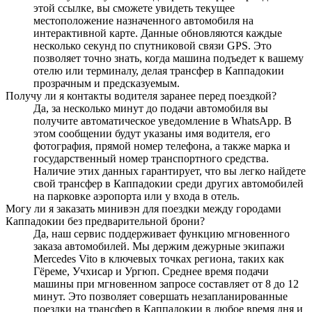
этой ссылке, вы сможете увидеть текущее
местоположение назначенного автомобиля на
интерактивной карте. Данные обновляются каждые
несколько секунд по спутниковой связи GPS. Это
позволяет точно знать, когда машина подъедет к вашему
отелю или терминалу, делая трансфер в Каппадокии
прозрачным и предсказуемым.
Получу ли я контакты водителя заранее перед поездкой?
Да, за несколько минут до подачи автомобиля вы
получите автоматическое уведомление в WhatsApp. В
этом сообщении будут указаны имя водителя, его
фотография, прямой номер телефона, а также марка и
государственный номер транспортного средства.
Наличие этих данных гарантирует, что вы легко найдете
свой трансфер в Каппадокии среди других автомобилей
на парковке аэропорта или у входа в отель.
Могу ли я заказать минивэн для поездки между городами
Каппадокии без предварительной брони?
Да, наш сервис поддерживает функцию мгновенного
заказа автомобилей. Мы держим дежурные экипажи
Mercedes Vito в ключевых точках региона, таких как
Гёреме, Учхисар и Ургюп. Среднее время подачи
машины при мгновенном запросе составляет от 8 до 12
минут. Это позволяет совершать незапланированные
поездки на трансфер в Каппадокии в любое время дня и