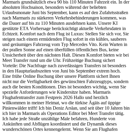
Marmaris grundsätzlich etwa 90 bis 110 Minuten Fahrzeit ein. In der
absoluten Hochsaison, besonders während der beliebten
Urlaubsmonate Juni bis September, kann es auf den Zufahrtsstraßen
nach Marmaris zu stärkeren Verkehrsbehinderungen kommen, was
die Dauer auf bis zu 110 Minuten ausdehnen kann. Unsere KI
gestützte ETA Vorhersage berücksichtigt aktuelle Verkehrsdaten in
Echtzeit. Komfort nach dem Flug ist Luxus: Stellen Sie sich vor, Sie
steigen nach einem ermüdenden Flug sofort in ein kühles, sauberes
und geräumiges Fahrzeug vom Typ Mercedes Vito. Kein Warten in
der prallen Sonne auf einen überfüllten öffentlichen Bus, keine
Unsicherheit über den nächsten Halt. Diesen Komfort bieten wir bei
Meet Transfer rund um die Uhr. Frühzeitige Buchung sichert
Vorteile: Die Nachfrage nach zuverlässigen Transfers ist besonders
in den Haupturlaubszeiten von Juni bis September extrem hoch.
Eine frühe Online Buchung über unsere Plattform sichert Ihnen
nicht nur die Verfügbarkeit des gewünschten Fahrzeugtyps, sondern
auch die besten Konditionen. Dies ist besonders wichtig, wenn Sie
spezielle Anforderungen wie Kindersitze haben. Marmaris
Flughafentransfer zum Festpreis 2026 Hallo und herzlich
willkommen in meiner Heimat, wo die türkise Ägäis auf üppige
Pinienwälder trifft! Ich bin Deniz Arslan, und seit über 10 Jahren bin
ich hier in Marmaris als Operations Editor bei Meet Transfer tätig.
Ich habe jede Straße unzählige Male befahren, Hunderte von
Ankünften und Abflügen koordiniert und die Dynamik dieses
wunderschönen Ortes kennengelernt. Wenn Sie am Flughafen