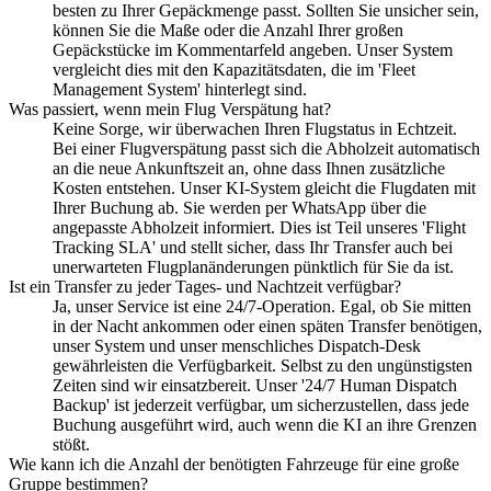
besten zu Ihrer Gepäckmenge passt. Sollten Sie unsicher sein,
können Sie die Maße oder die Anzahl Ihrer großen
Gepäckstücke im Kommentarfeld angeben. Unser System
vergleicht dies mit den Kapazitätsdaten, die im 'Fleet
Management System' hinterlegt sind.
Was passiert, wenn mein Flug Verspätung hat?
Keine Sorge, wir überwachen Ihren Flugstatus in Echtzeit.
Bei einer Flugverspätung passt sich die Abholzeit automatisch
an die neue Ankunftszeit an, ohne dass Ihnen zusätzliche
Kosten entstehen. Unser KI-System gleicht die Flugdaten mit
Ihrer Buchung ab. Sie werden per WhatsApp über die
angepasste Abholzeit informiert. Dies ist Teil unseres 'Flight
Tracking SLA' und stellt sicher, dass Ihr Transfer auch bei
unerwarteten Flugplanänderungen pünktlich für Sie da ist.
Ist ein Transfer zu jeder Tages- und Nachtzeit verfügbar?
Ja, unser Service ist eine 24/7-Operation. Egal, ob Sie mitten
in der Nacht ankommen oder einen späten Transfer benötigen,
unser System und unser menschliches Dispatch-Desk
gewährleisten die Verfügbarkeit. Selbst zu den ungünstigsten
Zeiten sind wir einsatzbereit. Unser '24/7 Human Dispatch
Backup' ist jederzeit verfügbar, um sicherzustellen, dass jede
Buchung ausgeführt wird, auch wenn die KI an ihre Grenzen
stößt.
Wie kann ich die Anzahl der benötigten Fahrzeuge für eine große
Gruppe bestimmen?