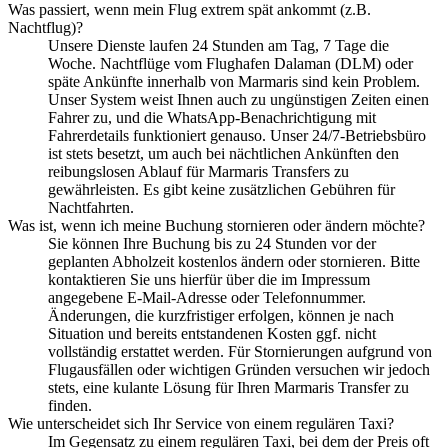
Was passiert, wenn mein Flug extrem spät ankommt (z.B.
Nachtflug)?
Unsere Dienste laufen 24 Stunden am Tag, 7 Tage die
Woche. Nachtflüge vom Flughafen Dalaman (DLM) oder
späte Ankünfte innerhalb von Marmaris sind kein Problem.
Unser System weist Ihnen auch zu ungünstigen Zeiten einen
Fahrer zu, und die WhatsApp-Benachrichtigung mit
Fahrerdetails funktioniert genauso. Unser 24/7-Betriebsbüro
ist stets besetzt, um auch bei nächtlichen Ankünften den
reibungslosen Ablauf für Marmaris Transfers zu
gewährleisten. Es gibt keine zusätzlichen Gebühren für
Nachtfahrten.
Was ist, wenn ich meine Buchung stornieren oder ändern möchte?
Sie können Ihre Buchung bis zu 24 Stunden vor der
geplanten Abholzeit kostenlos ändern oder stornieren. Bitte
kontaktieren Sie uns hierfür über die im Impressum
angegebene E-Mail-Adresse oder Telefonnummer.
Änderungen, die kurzfristiger erfolgen, können je nach
Situation und bereits entstandenen Kosten ggf. nicht
vollständig erstattet werden. Für Stornierungen aufgrund von
Flugausfällen oder wichtigen Gründen versuchen wir jedoch
stets, eine kulante Lösung für Ihren Marmaris Transfer zu
finden.
Wie unterscheidet sich Ihr Service von einem regulären Taxi?
Im Gegensatz zu einem regulären Taxi, bei dem der Preis oft