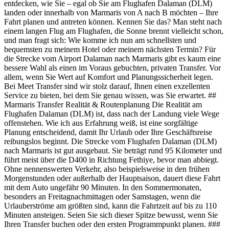
entdecken, wie Sie – egal ob Sie am Flughafen Dalaman (DLM)
landen oder innerhalb von Marmaris von A nach B möchten – Ihre
Fahrt planen und antreten können. Kennen Sie das? Man steht nach
einem langen Flug am Flughafen, die Sonne brennt vielleicht schon,
und man fragt sich: Wie komme ich nun am schnellsten und
bequemsten zu meinem Hotel oder meinem nächsten Termin? Für
die Strecke vom Airport Dalaman nach Marmaris gibt es kaum eine
bessere Wahl als einen im Voraus gebuchten, privaten Transfer. Vor
allem, wenn Sie Wert auf Komfort und Planungssicherheit legen.
Bei Meet Transfer sind wir stolz darauf, Ihnen einen exzellenten
Service zu bieten, bei dem Sie genau wissen, was Sie erwartet. ##
Marmaris Transfer Realität & Routenplanung Die Realität am
Flughafen Dalaman (DLM) ist, dass nach der Landung viele Wege
offenstehen. Wie ich aus Erfahrung weiß, ist eine sorgfältige
Planung entscheidend, damit Ihr Urlaub oder Ihre Geschäftsreise
reibungslos beginnt. Die Strecke vom Flughafen Dalaman (DLM)
nach Marmaris ist gut ausgebaut. Sie beträgt rund 95 Kilometer und
führt meist über die D400 in Richtung Fethiye, bevor man abbiegt.
Ohne nennenswerten Verkehr, also beispielsweise in den frühen
Morgenstunden oder außerhalb der Hauptsaison, dauert diese Fahrt
mit dem Auto ungefähr 90 Minuten. In den Sommermonaten,
besonders an Freitagnachmittagen oder Samstagen, wenn die
Urlauberströme am größten sind, kann die Fahrtzeit auf bis zu 110
Minuten ansteigen. Seien Sie sich dieser Spitze bewusst, wenn Sie
Ihren Transfer buchen oder den ersten Programmpunkt planen. ###