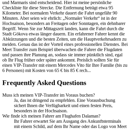
und Marmaris sind entscheidend. Hier ist meine persönliche
Checkliste für diese Strecke. Die Entfernung beträgt etwa 95
Kilometer. Bei normalem Verkehr dauert die Fahrt ungefähr 90
Minuten. Aber seien wir ehrlich: „Normaler Verkehr“ ist in der
Hochsaison, besonders an Freitagen oder Sonntagen, ein dehnbarer
Begriff. Wenn Sie zur Mittagszeit landen, kann die Fahrt durch die
Stadt Gökova etwas länger dauern. Ein erfahrener Fahrer kennt die
Abkürzungen und die besten Zeiten, um die Hauptverkehrsadern zu
meiden. Genau das ist der Vorteil eines professionellen Dienstes. Bei
Meet Transfer zum Beispiel überwachen die Fahrer die Flugdaten
und passen ihre Planung an, sodass sie immer pünktlich sind, egal
ob Ihr Flug früher oder später ankommt. Preislich sollten Sie für
einen VIP-Transfer mit einem Mercedes Vito für Ihre Familie (bis zu
6 Personen) mit Kosten von 65 € bis 85 € rech...
Frequently Asked Questions
Muss ich meinen VIP-Transfer im Voraus buchen?
Ja, das ist dringend zu empfehlen. Eine Vorausbuchung
sichert Ihnen die Verfügbarkeit und einen festen Preis,
besonders in der Hochsaison.
Wie finde ich meinen Fahrer am Flughafen Dalaman?
Ihr Fahrer erwartet Sie am Ausgang des Ankunftsterminals
mit einem Schild, auf dem Ihr Name oder das Logo von Meet