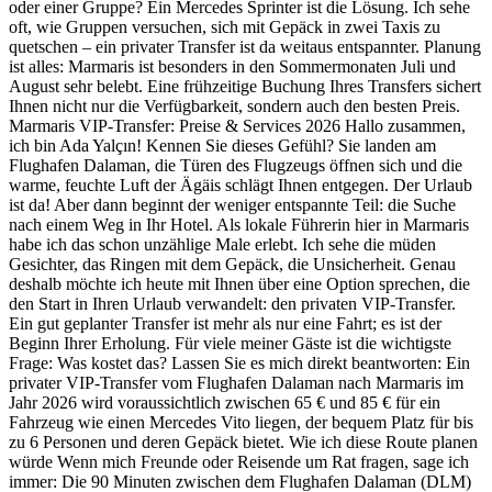
oder einer Gruppe? Ein Mercedes Sprinter ist die Lösung. Ich sehe
oft, wie Gruppen versuchen, sich mit Gepäck in zwei Taxis zu
quetschen – ein privater Transfer ist da weitaus entspannter. Planung
ist alles: Marmaris ist besonders in den Sommermonaten Juli und
August sehr belebt. Eine frühzeitige Buchung Ihres Transfers sichert
Ihnen nicht nur die Verfügbarkeit, sondern auch den besten Preis.
Marmaris VIP-Transfer: Preise & Services 2026 Hallo zusammen,
ich bin Ada Yalçın! Kennen Sie dieses Gefühl? Sie landen am
Flughafen Dalaman, die Türen des Flugzeugs öffnen sich und die
warme, feuchte Luft der Ägäis schlägt Ihnen entgegen. Der Urlaub
ist da! Aber dann beginnt der weniger entspannte Teil: die Suche
nach einem Weg in Ihr Hotel. Als lokale Führerin hier in Marmaris
habe ich das schon unzählige Male erlebt. Ich sehe die müden
Gesichter, das Ringen mit dem Gepäck, die Unsicherheit. Genau
deshalb möchte ich heute mit Ihnen über eine Option sprechen, die
den Start in Ihren Urlaub verwandelt: den privaten VIP-Transfer.
Ein gut geplanter Transfer ist mehr als nur eine Fahrt; es ist der
Beginn Ihrer Erholung. Für viele meiner Gäste ist die wichtigste
Frage: Was kostet das? Lassen Sie es mich direkt beantworten: Ein
privater VIP-Transfer vom Flughafen Dalaman nach Marmaris im
Jahr 2026 wird voraussichtlich zwischen 65 € und 85 € für ein
Fahrzeug wie einen Mercedes Vito liegen, der bequem Platz für bis
zu 6 Personen und deren Gepäck bietet. Wie ich diese Route planen
würde Wenn mich Freunde oder Reisende um Rat fragen, sage ich
immer: Die 90 Minuten zwischen dem Flughafen Dalaman (DLM)