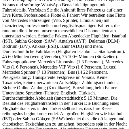
Voraus und sofortige WhatsApp Benachrichtigungen mit
Fahrerdetails. Verfolgen Sie die Ankunft Ihres Fahrzeugs auf einer
Live Karte. Professionelle Flotte & Fahrer: Wir betreiben eine Flotte
von Mercedes Fahrzeugen (Vito, Sprinter, Limousinen) mit
lizenzierten, professionellen und englischsprachigen Fahrern, die
rund um die Uhr von unserem menschlichen Disponententeam
unterstützt werden. Schnelle Fakten Abgedeckte Flughäfen: Istanbul
(IST), Sabiha Gökçen (SAW), Antalya (AYT), Dalaman (DLM),
Bodrum (BJV), Ankara (ESB), Izmir (ADB) und mehr.
Durchschnittliche Fahrtdauer (Flughafen Istanbul → Stadtzentrum):
45 60 Minuten (wenig Verkehr), 75 100+ Minuten (Stoßzeiten).
Fahrzeugoptionen: Mercedes Limousine (1 3 Personen), Mercedes
Vito (1 6 Personen), Mercedes VIP Vito (1 6 Personen, Luxus),
Mercedes Sprinter (7 13 Personen), Bus (14 22 Personen).
Preisgestaltung: Transparente Festpreise im Voraus. Keine
Taxameter, keine unerwarteten Aufschläge. Zahlungsmethoden:
Sichere Online Zahlung (Kreditkarte), Barzahlung beim Fahrer.
Unterstützte Sprachen (Fahrer): Englisch, Türkisch.
Durchschnittliche Abholzeit (innerstädtisch): 5 15 Minuten. Die
Realität des Flughafentransfers in der Türkei Die Buchung eines
Flughafentransfers in der Türkei stellt sicher, dass Ihre Reise
reibungslos beginnt oder endet. An großen Flughäfen wie Istanbul
(IST) oder Sabiha Gökçen (SAW) bedeutet dies, die oft langen und
chaotischen Taxischlangen zu umgehen, besonders spät in der Nacht