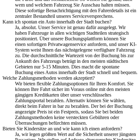
wem und welchem Fahrzeug Sie Ausschau halten müssen.
Diese sofortige Benachrichtigung mit den Fahrerdetails ist ein
zentraler Bestandteil unseres Serviceversprechens.
Kann ich spontan ein Auto innerhalb der Stadt buchen?
Ja, absolut. Unser Service ist genau dafür ausgelegt. Wir
haben Fahrzeuge in allen wichtigen Stadtteilen strategisch
positioniert. Über unsere Buchungsplattform können Sie
einen sofortigen Privatwagenservice anfordern, und unser KI-
System weist Ihnen das nächstgelegene verfügbare Fahrzeug
zu. Die durchschnittliche Wartezeit von der Buchung bis zur
Ankunft des Fahrzeugs beträgt in den meisten städtischen
Gebieten nur 5-15 Minuten. Dies macht die spontane
Buchung eines Autos innerhalb der Stadt schnell und bequem.
Welche Zahlungsmethoden werden akzeptiert?
Wir bieten flexible Zahlungsoptionen für Ihren Komfort. Sie
können Ihre Fahrt sicher im Voraus online mit den meisten
gängigen Kreditkarten über unser verschlüsseltes
Zahlungsportal bezahlen. Alternativ können Sie wählen,
direkt beim Fahrer in bar zu bezahlen. Der bei der Buchung
angezeigte Preis ist ein Festpreis, sodass Sie bei beiden
Zahlungsmethoden keine versteckten Gebühren oder
Überraschungen befürchten müssen.
Bieten Sie Kindersitze an und wie kann ich einen anfordern?
Ja, wir legen größten Wert auf die Sicherheit unserer jüngsten
Passagiere. Wir stellen auf Anfrage altersgerechte Kindersitze