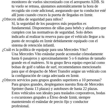
monitoreo de vuelos sincronizado con el aeropuerto ADB. Si
tu vuelo se retrasa, ajustamos automáticamente la hora de
recogida sin coste adicional, asegurando que tu conductor esté
allí justo cuando cruces la puerta de llegadas en Izmir.
¿Ofrecen sillas de seguridad para niños?
Sí, la seguridad de los pasajeros más pequeños es
fundamental. Disponemos de sillas para bebés y alzadores que
cumplen con las normativas de seguridad. Solo debes
indicarlo al realizar tu reserva para que el vehículo llegue a tu
punto de recogida en Izmir debidamente equipado con el
sistema de retención infantil.
¿Cuál es la política de equipaje para una Mercedes Vito?
Una Mercedes Vito estándar puede acomodar cómodamente
hasta 6 pasajeros y aproximadamente 5 o 6 maletas de tamaño
grande en el maletero. Si tu grupo lleva equipo especial como
bolsas de golf o tablas de surf, recomendamos mencionarlo
para que el despacho de Meet Transfer asigne un vehículo con
la configuración de carga adecuada en Izmir.
¿Ofrecen servicios para grupos grandes superiores a 10 personas?
Para grupos grandes, desplegamos nuestra flota de Mercedes
Sprinter (hasta 13 plazas) y autobuses de hasta 22 plazas.
Estos vehículos son ideales para traslados corporativos, bodas
o excursiones grupales a Éfeso desde Izmir, siempre
manteniendo el estándar de precio fijo y conductor
profesional.