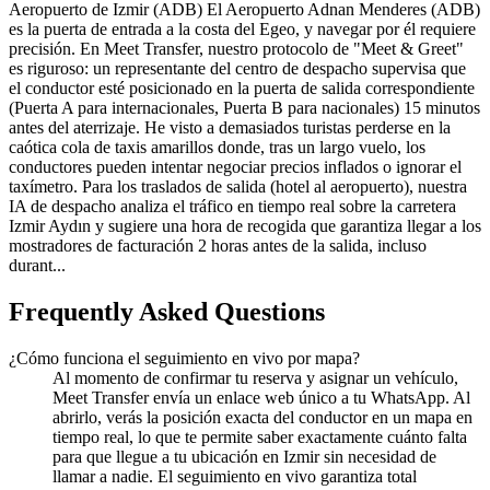
Aeropuerto de Izmir (ADB) El Aeropuerto Adnan Menderes (ADB)
es la puerta de entrada a la costa del Egeo, y navegar por él requiere
precisión. En Meet Transfer, nuestro protocolo de "Meet & Greet"
es riguroso: un representante del centro de despacho supervisa que
el conductor esté posicionado en la puerta de salida correspondiente
(Puerta A para internacionales, Puerta B para nacionales) 15 minutos
antes del aterrizaje. He visto a demasiados turistas perderse en la
caótica cola de taxis amarillos donde, tras un largo vuelo, los
conductores pueden intentar negociar precios inflados o ignorar el
taxímetro. Para los traslados de salida (hotel al aeropuerto), nuestra
IA de despacho analiza el tráfico en tiempo real sobre la carretera
Izmir Aydın y sugiere una hora de recogida que garantiza llegar a los
mostradores de facturación 2 horas antes de la salida, incluso
durant...
Frequently Asked Questions
¿Cómo funciona el seguimiento en vivo por mapa?
Al momento de confirmar tu reserva y asignar un vehículo,
Meet Transfer envía un enlace web único a tu WhatsApp. Al
abrirlo, verás la posición exacta del conductor en un mapa en
tiempo real, lo que te permite saber exactamente cuánto falta
para que llegue a tu ubicación en Izmir sin necesidad de
llamar a nadie. El seguimiento en vivo garantiza total