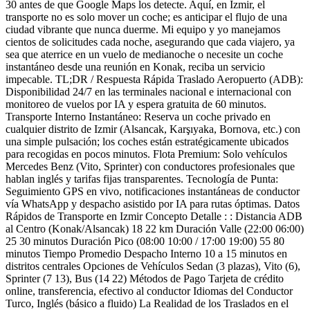
30 antes de que Google Maps los detecte. Aquí, en Izmir, el
transporte no es solo mover un coche; es anticipar el flujo de una
ciudad vibrante que nunca duerme. Mi equipo y yo manejamos
cientos de solicitudes cada noche, asegurando que cada viajero, ya
sea que aterrice en un vuelo de medianoche o necesite un coche
instantáneo desde una reunión en Konak, reciba un servicio
impecable. TL;DR / Respuesta Rápida Traslado Aeropuerto (ADB):
Disponibilidad 24/7 en las terminales nacional e internacional con
monitoreo de vuelos por IA y espera gratuita de 60 minutos.
Transporte Interno Instantáneo: Reserva un coche privado en
cualquier distrito de Izmir (Alsancak, Karşıyaka, Bornova, etc.) con
una simple pulsación; los coches están estratégicamente ubicados
para recogidas en pocos minutos. Flota Premium: Solo vehículos
Mercedes Benz (Vito, Sprinter) con conductores profesionales que
hablan inglés y tarifas fijas transparentes. Tecnología de Punta:
Seguimiento GPS en vivo, notificaciones instantáneas de conductor
vía WhatsApp y despacho asistido por IA para rutas óptimas. Datos
Rápidos de Transporte en Izmir Concepto Detalle : : Distancia ADB
al Centro (Konak/Alsancak) 18 22 km Duración Valle (22:00 06:00)
25 30 minutos Duración Pico (08:00 10:00 / 17:00 19:00) 55 80
minutos Tiempo Promedio Despacho Interno 10 a 15 minutos en
distritos centrales Opciones de Vehículos Sedan (3 plazas), Vito (6),
Sprinter (7 13), Bus (14 22) Métodos de Pago Tarjeta de crédito
online, transferencia, efectivo al conductor Idiomas del Conductor
Turco, Inglés (básico a fluido) La Realidad de los Traslados en el