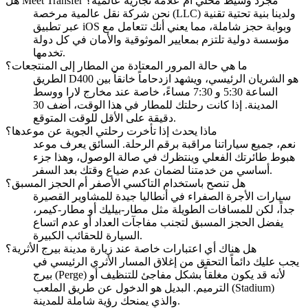
هل Meet Transfer مجرد وسيط محلي أم علامة تجارية عالمية؟
نحن شركة نقل عالمية مرخصة (LLC) ولدينا بنية تحتية تقنية
عبر تطبيق iOS وبوابة حجز شاملة، مما يعني أنك تتعامل مع
مؤسسة دولية تلتزم بمعايير الموثوقية والأمان في كل دولة
تخدمها.
ما هي حالة المرور المعتادة من المطار إلى المنتجعات؟
الطريق D400 هو الشريان الرئيسي، ويشهد ازدحاماً خانقاً بين
الساعة 5:30 و 7:30 مساءً، خاصة عند مخارج لارا ووسط
المدينة. إذا كانت رحلتك للمطار في هذا الوقت، أضف 30
دقيقة على الأقل للوقت المتوقع.
ماذا يحدث إذا تأخرت رحلتي الجوية عن موعدها؟
نعم، جميع سياراتنا مراقبة برقم الرحلة. السائق يعرف موعد
هبوط طائرتك الفعلي وينتظرك في صالة الوصول، وهذا جزء
أساسي من خدمتنا لضمان عدم ضياع وقتك بعد السفر.
هل تنصح باستخدام التاكسي الأصفر أم الحجز المسبق؟
سيارات الأجرة الصفراء في أنطاليا جيدة للمشاوير القصيرة
جداً، لكن للمسافات الطويلة مثل مطار-بيليك أو مطار-كيمر،
يفضل الحجز المسبق لتجنب مفاجآت العداد أو عدم اتساع
السيارة للحقائب الكبيرة.
هل هناك أي اعتبارات خاصة عند زيارة مدينة بيرج الأثرية؟
يجب عليك دائماً التحقق من إغلاق المسار الأثري الرئيسي في
بيرج (Perge) لأنه قد يكون مغلقاً بشكل مفاجئ للتنظيف أو
الترميم. البديل هو الدخول عن طريق الملعب (Stadium)
والذي يمنحك رؤية شاملة للمدينة.