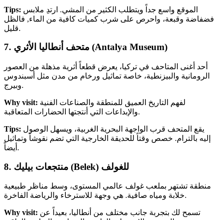
الموقع واسع جداً ويتطلب الكثير من المشي. ارتدِ ملابس
Tips:
فضفاضة وقبعة، واحرص على شرب كميات كافية من الماء, فالظل
قليل.
7. متحف أنطاليا الأثري (Antalya Museum)
أحد أغنى المتاحف في تركيا، يعرض قطعاً أثرية مذهلة من العصور
الرومانية والبيزنطية، خاصة تماثيل ورخام من مدن مثل أسبندوس
وبيرج.
لفهم التاريخ العميق للمنطقة والصناعات الفنية
Why visit:
والإبداعات التي أنتجتها الحضارات المتعاقبة.
يقع المتحف قرب الواجهة البحرية الغربية، ويسهل الوصول
Tips:
إليه بالترام. خصص وقتاً للحديقة الخارجية التي تضم نقوشاً وتماثيل
أيضاً.
8. منتجعات بيليك (Belek) للغولف
منطقة تشتهر بملعب غولف عالمي المستوى، وسط مناظر طبيعية
خلابة ومياه صافية. هي وجهة للاسترخاء والرياضة الفاخرة.
تسمح لك بتجربة جانب مختلف من أنطاليا، بعيداً عن
Why visit: