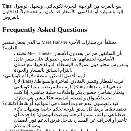
يقع بالقرب من الواجهة البحرية لكونيالتي، ويسهل الوصول
Tips:
إليه بالسيارة أو التاكسي. الأسعار قد تكون مرتفعة قليلاً، لذا قارن
العروض.
Frequently Asked Questions
ما الذي يجعل تسعير Meet Transfer مختلفاً عن سيارات الأجرة
العادية؟
تختلف Meet Transfer بأن السائقين هم من يحددون الأسعار
الأساسية لخدماتهم، هذا يعني حصولك على سعر عادل
ومدروس محلياً دون عمولات الوسطاء المبالغ فيها، مع ضمان
التزام السائق بالمسار والجودة.
أيهما أفضل للسكن، منطقة لارا أم كونيالتي؟
لارا (Lara) أقرب للمطار وتتميز بالفنادق الفاخرة والشواطئ
الرملية المرتفعة، بينما كونيالتي (Konyaaltı) تقع في الغرب
وتمتاز بشاطئ حصوي بكر وإطلالات جبلية مباشرة. إذا كنت
تحب الأسواق والمدينة القديمة، فكاليتشي هي خيارك.
كيف تضمنون عدم حدوث أخطاء في المواعيد أو نقاط الالتقاء؟
نعتمد نظاماً يربط كل سائق بلوحة تحكم خاصة وتنبيهات ذكاء
اصطناعي تراقب مسار الرحلة وتوقيت الوصول؛ إذا حدث أي
تأخير أو انحراف عن المسار، يتدخل فريق الدعم فوراً لضمان
وصولك بسلام.