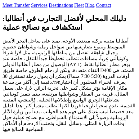
Meet Transfer
Services
Destinations
Fleet
Blog
Contact
دليلك المحلي لأفضل التجارب في أنطاليا:
استكشاف مع نصائح عملية
أنطاليا مدينة تركية متعددة الأوجه، تمتد على ساحل البحر الأبيض
المتوسط وتتنوع تضاريسها بين سواحل رملية وشواطئ حصوية
وجبال شاهقة. تفصل بين مناطقها الرئيسية، مثل لارا شرقاً
وكونيالتي غرباً، مسافات تتطلب تخطيطاً جيداً للتنقل، خاصة عند
الوصول من مطار أنطاليا الدولي (AYT). يوفر مطار أنطاليا نقاط
التقاء متعددة، ولكن ازدحام الطرق, خاصة طريق D400 الممتد، في
أوقات الذروة (5:30-7:30 مساءً) يمكن أن يحول رحلة تستغرق 30
دقيقة إلى أكثر من ساعة.\n\nيعرف الخبراء المحليون أن اختيار
مكان الإقامة يؤثر بشكل كبير على تجربة الزائر. لارا، على سبيل
المثال، قريبة من المطار وشواطئها مرتفعة، بينما تتميز كونيالتي
بشاطئها البحري الواسع وإطلالاتها الجبلية. كاليتشي، المدينة
القديمة، تقدم سحراً تاريخياً فريداً لكنها تتطلب مشياً أكثر. هذا الدليل
معد خصيصاً لمساعدتك على فهم هذه الجوانب، بدءاً من زيارة الآثار
الرومانية وصولاً إلى الاستمتاع بالشواطئ، مع نصائح عملية حول
أوقات الزيارة المثلى، وسائل النقل، وتجنب الازدحام أو الأماكن
السياحية المبالغ فيها.