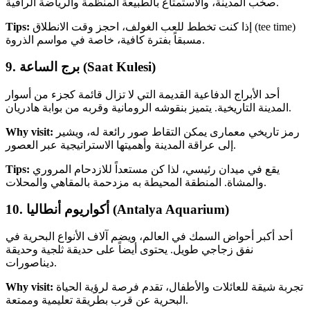
صخب المدينة، والاستمتاع بالطبيعة المنظمة والرياضة الراقية.
إذا كنت تخطط للعب الغولف، احجز وقت الانطلاق (tee time)
Tips:
مسبقاً بفترة كافية، خاصة في مواسم الذروة.
9. برج الساعة (Saat Kulesi)
أحد الأبراج الدفاعية القديمة التي لا تزال قائمة كجزء من أسوار
المدينة التاريخية. يتميز بنقوشه الرومانية وقربه من بوابة هادريان.
رمز تاريخي معمارى يمكن التقاط صور رائعة له، ويشير
Why visit:
إلى عراقة المدينة وأهميتها الاستراتيجية عبر العصور.
يقع في ميدان رئيسي، لذا كن مستعداً للازدحام المروري
Tips:
والمشاة. المنطقة المحيطة به مزدحمة بالمقاهي والمحلات.
10. أكواريوم أنطاليا (Antalya Aquarium)
أحد أكبر أحواض السمك في العالم، ويضم آلاف الأنواع البحرية في
نفق زجاجي طويل. يحتوى أيضاً على حديقة ثلجية وحديقة
ديناصورات.
تجربة شيقة للعائلات والأطفال، تقدم فرصة لرؤية الحياة
Why visit:
البحرية عن قرب بطريقة تعليمية وممتعة.