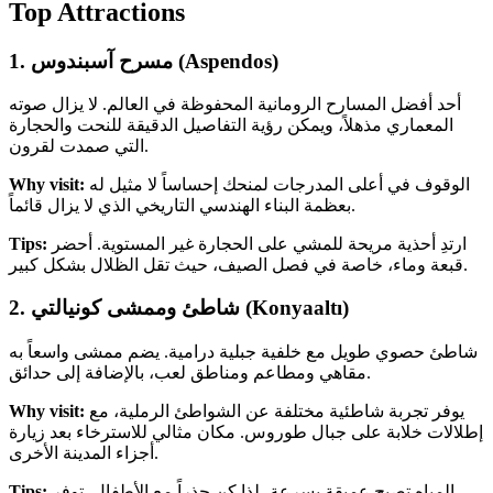
Top Attractions
1. مسرح آسبندوس (Aspendos)
أحد أفضل المسارح الرومانية المحفوظة في العالم. لا يزال صوته
المعماري مذهلاً، ويمكن رؤية التفاصيل الدقيقة للنحت والحجارة
التي صمدت لقرون.
الوقوف في أعلى المدرجات لمنحك إحساساً لا مثيل له
Why visit:
بعظمة البناء الهندسي التاريخي الذي لا يزال قائماً.
ارتدِ أحذية مريحة للمشي على الحجارة غير المستوية. أحضر
Tips:
قبعة وماء، خاصة في فصل الصيف، حيث تقل الظلال بشكل كبير.
2. شاطئ وممشى كونيالتي (Konyaaltı)
شاطئ حصوي طويل مع خلفية جبلية درامية. يضم ممشى واسعاً به
مقاهي ومطاعم ومناطق لعب، بالإضافة إلى حدائق.
يوفر تجربة شاطئية مختلفة عن الشواطئ الرملية، مع
Why visit:
إطلالات خلابة على جبال طوروس. مكان مثالي للاسترخاء بعد زيارة
أجزاء المدينة الأخرى.
المياه تصبح عميقة بسرعة، لذا كن حذراً مع الأطفال. توفر
Tips: