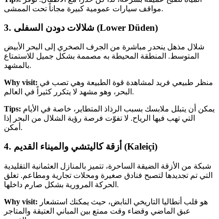
مواقف سيارات عمومية كبيرة مجاناً تحت الممشى.
3. شلالات دودن السفلى (Lower Düden)
شلال مذهل ينحدر مباشرة من الجرف الصخري إلى البحر الأبيض
المتوسط. المنطقة المحيطة به مصممة بشكل جميل للاستمتاع
بالمشهد.
منظر طبيعي فريد لمشاهدة قوة الطبيعة وهي تصب في
Why visit:
البحر، وهو مشهد لا يتكرر كثيراً في العالم.
يمكن أن يتبلل ملابسك بسبب الرذاذ المتطاير، خاصة في الأيام
Tips:
التي تهب فيها الرياح. لا تفوّت فرصة رؤية الشلال من البحر إذا
أمكن.
4. أزقة كاليتشي والميناء القديم (Kaleiçi)
شبكة من الأزقة الضيقة الساحرة، تتميز بالمنازل العثمانية التقليدية
التي تم تجديدها لتصبح فنادق صغيرة ومحلات تجارية ومطاعم. تغلق
الحركة المرورية بشكل صارم داخلها.
هو قلب أنطاليا التاريخي النابض، حيث يمكنك استشعار
Why visit:
عبق الماضي وقضاء وقت ممتع بين المباني العتيقة والمتاجر