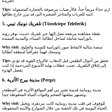
الفريدة.
ارتدِ حذاءً مريحاً جداً، فالأرضيات مرصوفة بالحجارة المصقولة.
Tips:
انتبه للعربات والمتاجر الصغيرة التي قد تبرز خارج نطاقها.
5. تلفريك تونيك تيبي (Tünektepe Teleferik)
نقطة مشاهدة مرتفعة تصل إليها عبر تلفريك حديث، توفر رؤية
بانورامية شاملة لساحل أنطاليا، الميناء، والمدينة الممتدة.
منصة مثالية لالتقاط صور بانورامية للمدينة والخليج،
Why visit:
وتمنحك فهماً جغرافياً لمنطقة أنطاليا.
تحقق من أحوال الطقس قبل الذهاب، فالرياح القوية قد تؤدي
Tips:
إلى إغلاق التلفريك. تجنب عطلات نهاية الأسبوع المزدحمة إذا كنت
تفضل الهدوء.
6. مدينة بيرج الأثرية (Perge)
مدينة رومانية قديمة تعتبر من أهم المواقع الأثرية في المنطقة،
وتشتهر بملعبها الضخم وقنوات المياه المحفوظة جيداً.
للوقوف في قلب مدينة رومانية كانت مزدهرة، وتخيل
Why visit:
الحياة اليومية في تلك الحقبة من خلال الشوارع والأبنية المحفوظة.