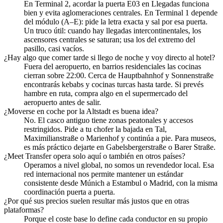
En Terminal 2, acordar la puerta E03 en Llegadas funciona
bien y evita aglomeraciones centrales. En Terminal 1 depende
del módulo (A–E): pide la letra exacta y sal por esa puerta.
Un truco útil: cuando hay llegadas intercontinentales, los
ascensores centrales se saturan; usa los del extremo del
pasillo, casi vacíos.
¿Hay algo que comer tarde si llego de noche y voy directo al hotel?
Fuera del aeropuerto, en barrios residenciales las cocinas
cierran sobre 22:00. Cerca de Hauptbahnhof y Sonnenstraße
encontrarás kebabs y cocinas turcas hasta tarde. Si prevés
hambre en ruta, compra algo en el supermercado del
aeropuerto antes de salir.
¿Moverse en coche por la Altstadt es buena idea?
No. El casco antiguo tiene zonas peatonales y accesos
restringidos. Pide a tu chofer la bajada en Tal,
Maximilianstraße o Marienhof y continúa a pie. Para museos,
es más práctico dejarte en Gabelsbergerstraße o Barer Straße.
¿Meet Transfer opera solo aquí o también en otros países?
Operamos a nivel global, no somos un revendedor local. Esa
red internacional nos permite mantener un estándar
consistente desde Múnich a Estambul o Madrid, con la misma
coordinación puerta a puerta.
¿Por qué sus precios suelen resultar más justos que en otras
plataformas?
Porque el coste base lo define cada conductor en su propio