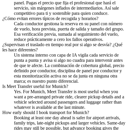
panel. Pagas el precio que fija el profesional que hará el
servicio, sin márgenes inflados de intermediarios. Así sale
competitivo para ti y sostenible para quien conduce.
¿Cómo evitan errores típicos de recogida y horarios?
Cada conductor gestiona la reserva en su panel con número
de vuelo, hora prevista, puerta de salida y tamaño del grupo.
Esa verificación previa, sumada al seguimiento del vuelo,
reduce prácticamente a cero los fallos operativos.
¿Supervisan el traslado en tiempo real por si algo se desvía? ¿Qué
les hace diferentes?
Un sistema interno con capa de IA vigila cada servicio de
punta a punta y avisa si algo no cuadra para intervenir antes
de que te afecte. La combinación de cobertura global, precio
definido por conductor, disciplina de panel por conductor y
esta monitorización activa no se da junta en ninguna otra
marca; es nuestro punto diferencial.
Is Meet Transfer useful for Munich?
Yes. For Munich, Meet Transfer is most useful when you
want a pre-arranged private ride, clearer pickup details and a
vehicle selected around passengers and luggage rather than
whatever is available at the last minute.
How early should I book transport for Munich?
Booking at least one day ahead is safer for airport arrivals,
family trips, late-night pickups and larger vehicles. Same-day
rides may still be possible, but advance booking gives the