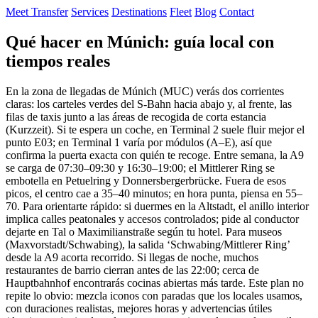
Meet Transfer
Services
Destinations
Fleet
Blog
Contact
Qué hacer en Múnich: guía local con
tiempos reales
En la zona de llegadas de Múnich (MUC) verás dos corrientes
claras: los carteles verdes del S‑Bahn hacia abajo y, al frente, las
filas de taxis junto a las áreas de recogida de corta estancia
(Kurzzeit). Si te espera un coche, en Terminal 2 suele fluir mejor el
punto E03; en Terminal 1 varía por módulos (A–E), así que
confirma la puerta exacta con quién te recoge. Entre semana, la A9
se carga de 07:30–09:30 y 16:30–19:00; el Mittlerer Ring se
embotella en Petuelring y Donnersbergerbrücke. Fuera de esos
picos, el centro cae a 35–40 minutos; en hora punta, piensa en 55–
70. Para orientarte rápido: si duermes en la Altstadt, el anillo interior
implica calles peatonales y accesos controlados; pide al conductor
dejarte en Tal o Maximilianstraße según tu hotel. Para museos
(Maxvorstadt/Schwabing), la salida ‘Schwabing/Mittlerer Ring’
desde la A9 acorta recorrido. Si llegas de noche, muchos
restaurantes de barrio cierran antes de las 22:00; cerca de
Hauptbahnhof encontrarás cocinas abiertas más tarde. Este plan no
repite lo obvio: mezcla iconos con paradas que los locales usamos,
con duraciones realistas, mejores horas y advertencias útiles