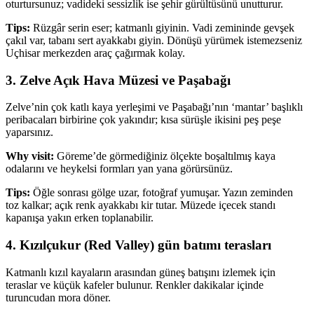
oturtursunuz; vadideki sessizlik ise şehir gürültüsünü unutturur.
Tips:
Rüzgâr serin eser; katmanlı giyinin. Vadi zemininde gevşek
çakıl var, tabanı sert ayakkabı giyin. Dönüşü yürümek istemezseniz
Uçhisar merkezden araç çağırmak kolay.
3. Zelve Açık Hava Müzesi ve Paşabağı
Zelve’nin çok katlı kaya yerleşimi ve Paşabağı’nın ‘mantar’ başlıklı
peribacaları birbirine çok yakındır; kısa sürüşle ikisini peş peşe
yaparsınız.
Why visit:
Göreme’de görmediğiniz ölçekte boşaltılmış kaya
odalarını ve heykelsi formları yan yana görürsünüz.
Tips:
Öğle sonrası gölge uzar, fotoğraf yumuşar. Yazın zeminden
toz kalkar; açık renk ayakkabı kir tutar. Müzede içecek standı
kapanışa yakın erken toplanabilir.
4. Kızılçukur (Red Valley) gün batımı terasları
Katmanlı kızıl kayaların arasından güneş batışını izlemek için
teraslar ve küçük kafeler bulunur. Renkler dakikalar içinde
turuncudan mora döner.