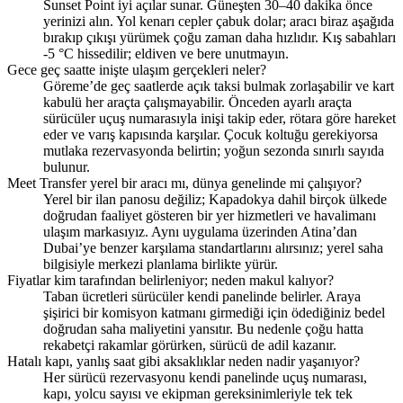
Sunset Point iyi açılar sunar. Güneşten 30–40 dakika önce
yerinizi alın. Yol kenarı cepler çabuk dolar; aracı biraz aşağıda
bırakıp çıkışı yürümek çoğu zaman daha hızlıdır. Kış sabahları
-5 °C hissedilir; eldiven ve bere unutmayın.
Gece geç saatte inişte ulaşım gerçekleri neler?
Göreme’de geç saatlerde açık taksi bulmak zorlaşabilir ve kart
kabulü her araçta çalışmayabilir. Önceden ayarlı araçta
sürücüler uçuş numarasıyla inişi takip eder, rötara göre hareket
eder ve varış kapısında karşılar. Çocuk koltuğu gerekiyorsa
mutlaka rezervasyonda belirtin; yoğun sezonda sınırlı sayıda
bulunur.
Meet Transfer yerel bir aracı mı, dünya genelinde mi çalışıyor?
Yerel bir ilan panosu değiliz; Kapadokya dahil birçok ülkede
doğrudan faaliyet gösteren bir yer hizmetleri ve havalimanı
ulaşım markasıyız. Aynı uygulama üzerinden Atina’dan
Dubai’ye benzer karşılama standartlarını alırsınız; yerel saha
bilgisiyle merkezi planlama birlikte yürür.
Fiyatlar kim tarafından belirleniyor; neden makul kalıyor?
Taban ücretleri sürücüler kendi panelinde belirler. Araya
şişirici bir komisyon katmanı girmediği için ödediğiniz bedel
doğrudan saha maliyetini yansıtır. Bu nedenle çoğu hatta
rekabetçi rakamlar görürken, sürücü de adil kazanır.
Hatalı kapı, yanlış saat gibi aksaklıklar neden nadir yaşanıyor?
Her sürücü rezervasyonu kendi panelinde uçuş numarası,
kapı, yolcu sayısı ve ekipman gereksinimleriyle tek tek