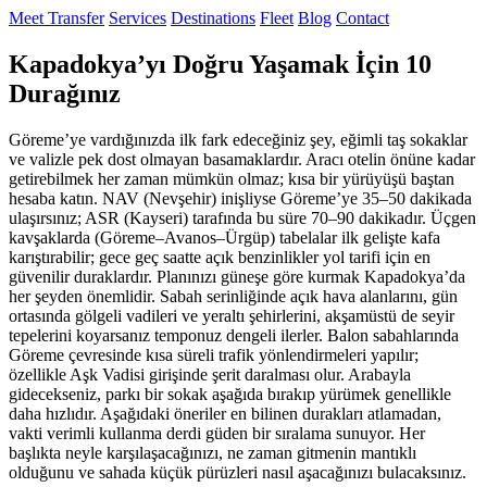
Meet Transfer
Services
Destinations
Fleet
Blog
Contact
Kapadokya’yı Doğru Yaşamak İçin 10
Durağınız
Göreme’ye vardığınızda ilk fark edeceğiniz şey, eğimli taş sokaklar
ve valizle pek dost olmayan basamaklardır. Aracı otelin önüne kadar
getirebilmek her zaman mümkün olmaz; kısa bir yürüyüşü baştan
hesaba katın. NAV (Nevşehir) inişliyse Göreme’ye 35–50 dakikada
ulaşırsınız; ASR (Kayseri) tarafında bu süre 70–90 dakikadır. Üçgen
kavşaklarda (Göreme–Avanos–Ürgüp) tabelalar ilk gelişte kafa
karıştırabilir; gece geç saatte açık benzinlikler yol tarifi için en
güvenilir duraklardır. Planınızı güneşe göre kurmak Kapadokya’da
her şeyden önemlidir. Sabah serinliğinde açık hava alanlarını, gün
ortasında gölgeli vadileri ve yeraltı şehirlerini, akşamüstü de seyir
tepelerini koyarsanız temponuz dengeli ilerler. Balon sabahlarında
Göreme çevresinde kısa süreli trafik yönlendirmeleri yapılır;
özellikle Aşk Vadisi girişinde şerit daralması olur. Arabayla
gidecekseniz, parkı bir sokak aşağıda bırakıp yürümek genellikle
daha hızlıdır. Aşağıdaki öneriler en bilinen durakları atlamadan,
vakti verimli kullanma derdi güden bir sıralama sunuyor. Her
başlıkta neyle karşılaşacağınızı, ne zaman gitmenin mantıklı
olduğunu ve sahada küçük pürüzleri nasıl aşacağınızı bulacaksınız.