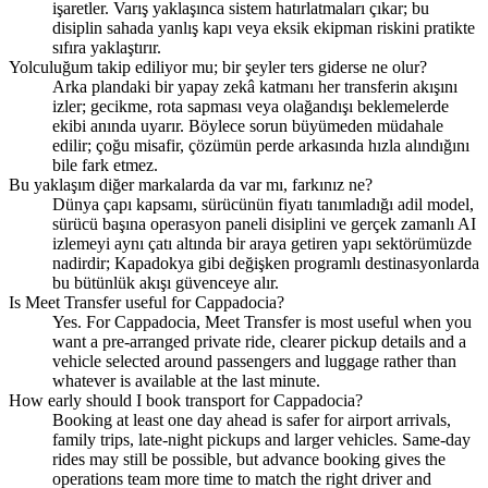
işaretler. Varış yaklaşınca sistem hatırlatmaları çıkar; bu
disiplin sahada yanlış kapı veya eksik ekipman riskini pratikte
sıfıra yaklaştırır.
Yolculuğum takip ediliyor mu; bir şeyler ters giderse ne olur?
Arka plandaki bir yapay zekâ katmanı her transferin akışını
izler; gecikme, rota sapması veya olağandışı beklemelerde
ekibi anında uyarır. Böylece sorun büyümeden müdahale
edilir; çoğu misafir, çözümün perde arkasında hızla alındığını
bile fark etmez.
Bu yaklaşım diğer markalarda da var mı, farkınız ne?
Dünya çapı kapsamı, sürücünün fiyatı tanımladığı adil model,
sürücü başına operasyon paneli disiplini ve gerçek zamanlı AI
izlemeyi aynı çatı altında bir araya getiren yapı sektörümüzde
nadirdir; Kapadokya gibi değişken programlı destinasyonlarda
bu bütünlük akışı güvenceye alır.
Is Meet Transfer useful for Cappadocia?
Yes. For Cappadocia, Meet Transfer is most useful when you
want a pre-arranged private ride, clearer pickup details and a
vehicle selected around passengers and luggage rather than
whatever is available at the last minute.
How early should I book transport for Cappadocia?
Booking at least one day ahead is safer for airport arrivals,
family trips, late-night pickups and larger vehicles. Same-day
rides may still be possible, but advance booking gives the
operations team more time to match the right driver and