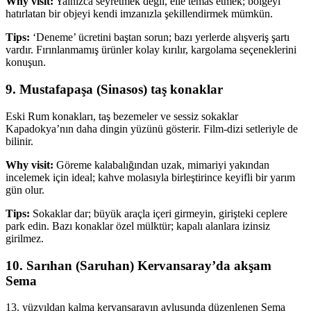
Why visit:
Yalnızca seyretmek değil, elle temas etmek; bölgeyi
hatırlatan bir objeyi kendi imzanızla şekillendirmek mümkün.
Tips:
‘Deneme’ ücretini baştan sorun; bazı yerlerde alışveriş şartı
vardır. Fırınlanmamış ürünler kolay kırılır, kargolama seçeneklerini
konuşun.
9. Mustafapaşa (Sinasos) taş konaklar
Eski Rum konakları, taş bezemeler ve sessiz sokaklar
Kapadokya’nın daha dingin yüzünü gösterir. Film-dizi setleriyle de
bilinir.
Why visit:
Göreme kalabalığından uzak, mimariyi yakından
incelemek için ideal; kahve molasıyla birleştirince keyifli bir yarım
gün olur.
Tips:
Sokaklar dar; büyük araçla içeri girmeyin, girişteki ceplere
park edin. Bazı konaklar özel mülktür; kapalı alanlara izinsiz
girilmez.
10. Sarıhan (Saruhan) Kervansaray’da akşam
Sema
13. yüzyıldan kalma kervansarayın avlusunda düzenlenen Sema