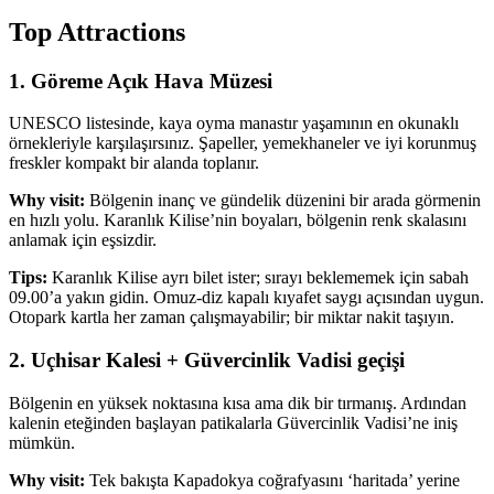
Top Attractions
1. Göreme Açık Hava Müzesi
UNESCO listesinde, kaya oyma manastır yaşamının en okunaklı
örnekleriyle karşılaşırsınız. Şapeller, yemekhaneler ve iyi korunmuş
freskler kompakt bir alanda toplanır.
Why visit:
Bölgenin inanç ve gündelik düzenini bir arada görmenin
en hızlı yolu. Karanlık Kilise’nin boyaları, bölgenin renk skalasını
anlamak için eşsizdir.
Tips:
Karanlık Kilise ayrı bilet ister; sırayı beklememek için sabah
09.00’a yakın gidin. Omuz-diz kapalı kıyafet saygı açısından uygun.
Otopark kartla her zaman çalışmayabilir; bir miktar nakit taşıyın.
2. Uçhisar Kalesi + Güvercinlik Vadisi geçişi
Bölgenin en yüksek noktasına kısa ama dik bir tırmanış. Ardından
kalenin eteğinden başlayan patikalarla Güvercinlik Vadisi’ne iniş
mümkün.
Why visit:
Tek bakışta Kapadokya coğrafyasını ‘haritada’ yerine