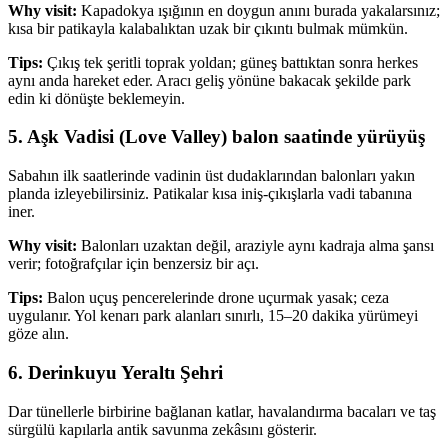
Why visit:
Kapadokya ışığının en doygun anını burada yakalarsınız;
kısa bir patikayla kalabalıktan uzak bir çıkıntı bulmak mümkün.
Tips:
Çıkış tek şeritli toprak yoldan; güneş battıktan sonra herkes
aynı anda hareket eder. Aracı geliş yönüne bakacak şekilde park
edin ki dönüşte beklemeyin.
5. Aşk Vadisi (Love Valley) balon saatinde yürüyüş
Sabahın ilk saatlerinde vadinin üst dudaklarından balonları yakın
planda izleyebilirsiniz. Patikalar kısa iniş-çıkışlarla vadi tabanına
iner.
Why visit:
Balonları uzaktan değil, araziyle aynı kadraja alma şansı
verir; fotoğrafçılar için benzersiz bir açı.
Tips:
Balon uçuş pencerelerinde drone uçurmak yasak; ceza
uygulanır. Yol kenarı park alanları sınırlı, 15–20 dakika yürümeyi
göze alın.
6. Derinkuyu Yeraltı Şehri
Dar tünellerle birbirine bağlanan katlar, havalandırma bacaları ve taş
sürgülü kapılarla antik savunma zekâsını gösterir.