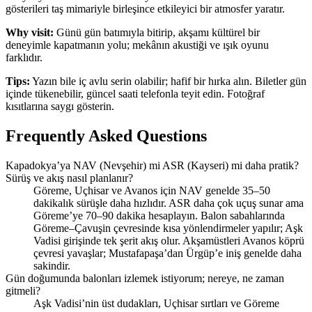
gösterileri taş mimariyle birleşince etkileyici bir atmosfer yaratır.
Why visit:
Günü gün batımıyla bitirip, akşamı kültürel bir
deneyimle kapatmanın yolu; mekânın akustiği ve ışık oyunu
farklıdır.
Tips:
Yazın bile iç avlu serin olabilir; hafif bir hırka alın. Biletler gün
içinde tükenebilir, güncel saati telefonla teyit edin. Fotoğraf
kısıtlarına saygı gösterin.
Frequently Asked Questions
Kapadokya’ya NAV (Nevşehir) mi ASR (Kayseri) mi daha pratik?
Sürüş ve akış nasıl planlanır?
Göreme, Uçhisar ve Avanos için NAV genelde 35–50
dakikalık sürüşle daha hızlıdır. ASR daha çok uçuş sunar ama
Göreme’ye 70–90 dakika hesaplayın. Balon sabahlarında
Göreme–Çavuşin çevresinde kısa yönlendirmeler yapılır; Aşk
Vadisi girişinde tek şerit akış olur. Akşamüstleri Avanos köprü
çevresi yavaşlar; Mustafapaşa’dan Ürgüp’e iniş genelde daha
sakindir.
Gün doğumunda balonları izlemek istiyorum; nereye, ne zaman
gitmeli?
Aşk Vadisi’nin üst dudakları, Uçhisar sırtları ve Göreme