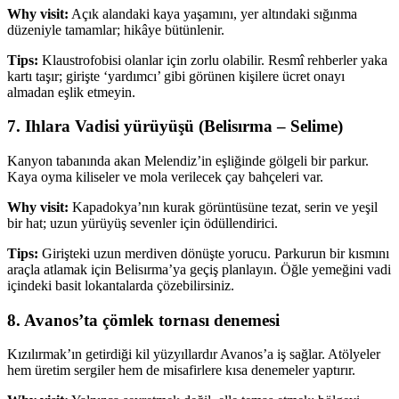
Why visit:
Açık alandaki kaya yaşamını, yer altındaki sığınma
düzeniyle tamamlar; hikâye bütünlenir.
Tips:
Klaustrofobisi olanlar için zorlu olabilir. Resmî rehberler yaka
kartı taşır; girişte ‘yardımcı’ gibi görünen kişilere ücret onayı
almadan eşlik etmeyin.
7. Ihlara Vadisi yürüyüşü (Belisırma – Selime)
Kanyon tabanında akan Melendiz’in eşliğinde gölgeli bir parkur.
Kaya oyma kiliseler ve mola verilecek çay bahçeleri var.
Why visit:
Kapadokya’nın kurak görüntüsüne tezat, serin ve yeşil
bir hat; uzun yürüyüş sevenler için ödüllendirici.
Tips:
Girişteki uzun merdiven dönüşte yorucu. Parkurun bir kısmını
araçla atlamak için Belisırma’ya geçiş planlayın. Öğle yemeğini vadi
içindeki basit lokantalarda çözebilirsiniz.
8. Avanos’ta çömlek tornası denemesi
Kızılırmak’ın getirdiği kil yüzyıllardır Avanos’a iş sağlar. Atölyeler
hem üretim sergiler hem de misafirlere kısa denemeler yaptırır.