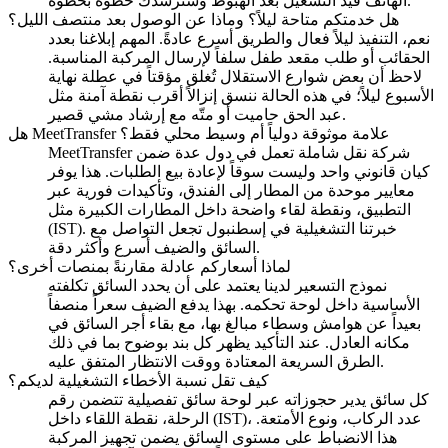
الهاتف قيد التشغيل بعد الهبوط وسنرشدك خطوة بخطوة.
هل خدمتكم متاحة ليلاً؟ وماذا عن الوصول بعد منتصف الليل؟
نعم، التنفيذ ليلاً فعال والطريق أسرع عادةً. المهم إبلاغنا بعدد
الحقائب أو طلب مقعد طفل سلفاً لإرسال المركبة المناسبة.
لاحظ أن بعض شوارع الاستقلال تُغلق مؤقتاً في عطلة نهاية
الأسبوع ليلاً؛ في هذه الحالة ننسق إنزالاً أقرب نقطة آمنة مثل
عبد الحق حاميت أو متّه مع إرشاد مشي قصير.
هل MeetTransfer علامة موثوقة دولياً أم وسيط محلي فقط؟
MeetTransfer شركة نقل شاملة تعمل في دول عدة ضمن
كيان قانوني واحد وليست سوقاً لإعادة بيع الطلبات. هذا يوفر
معايير موحدة من المطار إلى الفندق، وتأكيدات فورية عبر
التطبيق، ونقطة لقاء واضحة داخل المطارات الكبيرة مثل
(IST). خبرتنا التشغيلية في إسطنبول تجعل التواصل مع
السائق والضيف أسرع وأكثر دقة.
لماذا أسعاركم عادلة مقارنةً بمنصات أخرى؟
نموذج التسعير لدينا يعتمد على أن يحدد السائق تكلفته
الأساسية داخل لوحة تحكمه. بهذا يدفع الضيف سعراً منصفاً
بعيداً عن هوامش وسطاء مبالغ بها، مع بقاء أجر السائق في
مكانه العادل. عند التأكيد يظهر كل بند بوضوح بما في ذلك
الطرق السريعة المعتادة ووقت الانتظار المتفق عليه.
كيف تقل نسبة الأخطاء التشغيلية لديكم؟
كل سائق يدير حجوزاته عبر لوحة سائق تفصيلية تتضمن رقم
الرحلة، نقطة اللقاء داخل (IST)، عدد الركاب، ونوع الأمتعة.
هذا الانضباط على مستوى السائق يضمن تجهيز المركبة