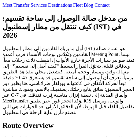
Meet Transfer
Services
Destinations
Fleet
Blog
Contact
من مدخل صالة الوصول إلى ساحة تقسيم:
كيف تنتقل من مطار إسطنبول (IST) في
2026
أول ما يربك القادمين إلى مطار إسطنبول (IST) هو اتساع صالة
القادمين وتكدّس لوحات الأسماء قرب أعمدة Meeting Point، بينما
تمتد طوابير سيارات الأجرة خارج الأبواب إذا هبطت ثلاث رحلات معاً.
وبدقائق قليلة، يتحوّل القرار البسيط “كيف أصل إلى تقسيم؟” إلى
مسألة وقت ومسار وحجم أمتعة. كتشغيل محلي ننفذ هذا الطريق
يومياً، نعرف أن الوصول إلى ساحة تقسيم قد يستغرق 45–70 دقيقة
تبعاً لحركة الأنفاق في كاغتهانه وبولفار طرلاباشي. هنا يظهر دور
الحجز المسبق: سائق يتابع رحلتك، يستقبلك بالاسم، ويقودك مباشرة
عبر O‑7 وأنفاق المدينة إلى نقطة إنزال مناسبة قرب فندقك. في
MeetTransfer نؤكد الحجز فوراً عبر تطبيق iOS والويب، ونرسل
تفاصيل اللقاء قبل الهبوط، لأن الدقائق الأولى بعد الجوازات هي التي
تصنع فارق بداية الرحلة في إسطنبول.
Route Overview