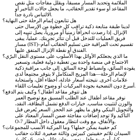
الملائمة وتحديد المسار مسبقاً، ويقلل مفاجآت مثل نقص
المقاعد أو سوء تقدير الحقائب، ما يجعل حالات التأخير أو
الالتباس نادرة جداً.
هل تتابعون إتمام الرحلة حتى النهاية؟
لدينا طبقة متابعة ذكية تراقب كل خطوة من الإرسال حتى
الإنزال. إذا رصدت انحرافاً زمنياً أو مرورياً، يصل تنبيه إلى
فريق العمليات للتدخل قبل أن تتأثر تجربتك. عملياً، يبقى
مسار (IST)–تقسيم تحت المراقبة حتى تسليم الحقائب أمام
الفندق أو نقطة الإنزال المتفق عليها.
ما الذي يجعلكم الأوائل بهذا الأسلوب على مستوى النقل البرّي؟
الاجتماع في منصة واحدة بين تغطية دولية فعلية، وتسعير
يقوده السائق، وانضباط لوحة السائق، إلى جانب مراقبة ذكية
لإتمام الرحلة—هذا المزيج المتكامل لا يتوفر مجتمِعاً لدى
علامات أخرى. نتيجته أسعار عادلة، أخطاء أقل، واستجابة
أسرع دون التضحية بجودة المركبات أو وضوح تعليمات اللقاء.
هل تتوفر مقاعد أطفال؟ وكيف يتم الدفع؟
نوفر مقاعد أطفال عند الطلب المسبق مع توضيح العمر
والوزن لتثبيت مناسب. خيارات الدفع تشمل البطاقة، النقد،
والتحويل البنكي وفق ما يظهر عند الحجز. السعر يُعرض قبل
التأكيد ولا توجد إضافات مفاجئة ضمن المسار المعتاد على
O‑7 والأنفاق، مع وقت انتظار معقول داخل المطار.
كم حقيبة يمكن حملها؟ وما المركبة الأنسب للمجموعات؟
السيدان تلائم حقيبتين كبيرتين وثالثة صغيرة. لثلاث حقائب
كبار أو عربة طفل، نوصي بفان عائلي (حتى 6 ركاب).