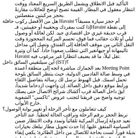
التأكيد قبل الانطلاق ويشمل الطريق السريع المعتاد ووقت
انتظار معقول في المطار. القيمة تصبح أوضح للعائلات مقارنةً
بحجز مركبتين منفصلتين.
هل من الأفضل ركوب حافلة Havaist أم حجز سيارة مسبقاً؟
إذا كنت بمفردك وبحقيبة أو حقيبتين، فـHavaist إلى نقطة
قرب حديقة غيزي حل اقتصادي جيد. لكن لعائلة أو وصول
ليلي أو ثلاث حقائب فما فوق، تحسم المركبة المحجوزة وقت
النقل الثاني من موقف الحافلة إلى الفندق، وتصل إلى مداخل
تاليمهانة أو جيهانغير التي تتطلب صعوداً حاداً. كما أن وتيرة
Havaist تقل ليلاً، ما قد يضيف انتظاراً غير مرغوب فيه.
أين سيلتقيني السائق داخل (IST)؟
بعد الجمارك مباشرة اتجه إلى منطقة أعمدة Meeting Point
في وسط صالة القادمين الدولية، حيث ينتظر السائق بلوحة
تحمل اسمك. قبل الهبوط نرسل لك رسالة بتفاصيل اللقاء
ورابط موقع دقيق داخل الصالة. إن واجهت ازدحاماً شديداً،
ابقَ داخل الصالة قرب أكشاك شرائح الاتصال حتى يصلك
توجيه واضح من فريقنا لتجنب عروض "تاكسي" الشفوية
خارج الأبواب.
كيف تتعاملون مع تأخر الرحلة أو تغيير بوابة الوصول؟
نربط الحجز برقم الرحلة ونراقب الحالة لحظياً. عند التأخر
نعيد جدولة إرسال المركبة تلقائياً ونمدد وقت الانتظار ضمن
السياسة المتفق عليها. إذا حدث تحويل مطار نبلغك بخيارات
بديلة فوراً. لست بحاجة للاتصال من داخل الطائرة؛ يكفي إبقاء