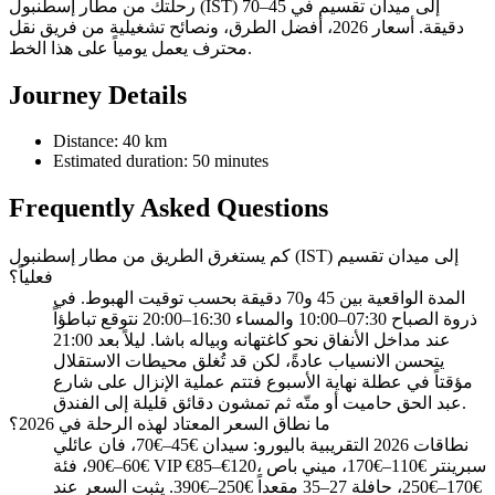
رحلتك من مطار إسطنبول (IST) إلى ميدان تقسيم في 45–70
دقيقة. أسعار 2026، أفضل الطرق، ونصائح تشغيلية من فريق نقل
محترف يعمل يومياً على هذا الخط.
Journey Details
Distance: 40 km
Estimated duration: 50 minutes
Frequently Asked Questions
كم يستغرق الطريق من مطار إسطنبول (IST) إلى ميدان تقسيم
فعلياً؟
المدة الواقعية بين 45 و70 دقيقة بحسب توقيت الهبوط. في
ذروة الصباح 07:30–10:00 والمساء 16:30–20:00 نتوقع تباطؤاً
عند مداخل الأنفاق نحو كاغتهانه وبياله باشا. ليلاً بعد 21:00
يتحسن الانسياب عادةً، لكن قد تُغلق محيطات الاستقلال
مؤقتاً في عطلة نهاية الأسبوع فتتم عملية الإنزال على شارع
عبد الحق حاميت أو متّه ثم تمشون دقائق قليلة إلى الفندق.
ما نطاق السعر المعتاد لهذه الرحلة في 2026؟
نطاقات 2026 التقريبية باليورو: سيدان €45–€70، فان عائلي
€60–€90، فئة VIP €85–€120، سبرينتر €110–€170، ميني باص
€170–€250، حافلة 27–35 مقعداً €250–€390. يثبت السعر عند