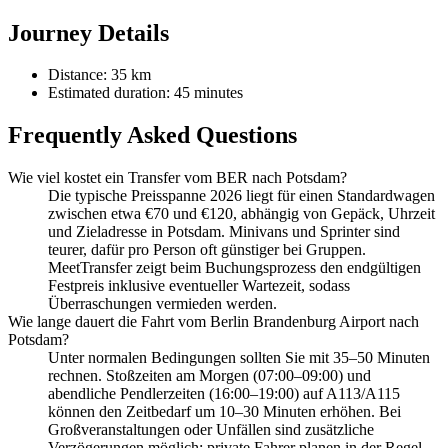
Journey Details
Distance: 35 km
Estimated duration: 45 minutes
Frequently Asked Questions
Wie viel kostet ein Transfer vom BER nach Potsdam?
Die typische Preisspanne 2026 liegt für einen Standardwagen
zwischen etwa €70 und €120, abhängig von Gepäck, Uhrzeit
und Zieladresse in Potsdam. Minivans und Sprinter sind
teurer, dafür pro Person oft günstiger bei Gruppen.
MeetTransfer zeigt beim Buchungsprozess den endgültigen
Festpreis inklusive eventueller Wartezeit, sodass
Überraschungen vermieden werden.
Wie lange dauert die Fahrt vom Berlin Brandenburg Airport nach
Potsdam?
Unter normalen Bedingungen sollten Sie mit 35–50 Minuten
rechnen. Stoßzeiten am Morgen (07:00–09:00) und
abendliche Pendlerzeiten (16:00–19:00) auf A113/A115
können den Zeitbedarf um 10–30 Minuten erhöhen. Bei
Großveranstaltungen oder Unfällen sind zusätzliche
Verzögerungen möglich; private Fahrer planen in der Regel