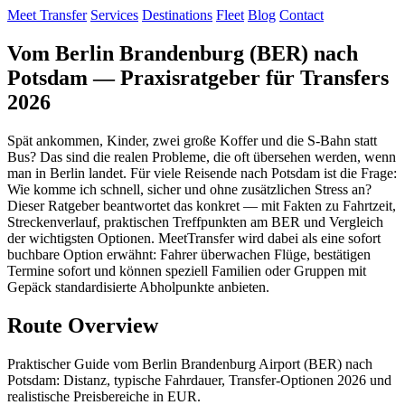
Meet Transfer
Services
Destinations
Fleet
Blog
Contact
Vom Berlin Brandenburg (BER) nach
Potsdam — Praxisratgeber für Transfers
2026
Spät ankommen, Kinder, zwei große Koffer und die S‑Bahn statt
Bus? Das sind die realen Probleme, die oft übersehen werden, wenn
man in Berlin landet. Für viele Reisende nach Potsdam ist die Frage:
Wie komme ich schnell, sicher und ohne zusätzlichen Stress an?
Dieser Ratgeber beantwortet das konkret — mit Fakten zu Fahrtzeit,
Streckenverlauf, praktischen Treffpunkten am BER und Vergleich
der wichtigsten Optionen. MeetTransfer wird dabei als eine sofort
buchbare Option erwähnt: Fahrer überwachen Flüge, bestätigen
Termine sofort und können speziell Familien oder Gruppen mit
Gepäck standardisierte Abholpunkte anbieten.
Route Overview
Praktischer Guide vom Berlin Brandenburg Airport (BER) nach
Potsdam: Distanz, typische Fahrdauer, Transfer-Optionen 2026 und
realistische Preisbereiche in EUR.