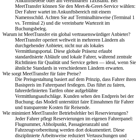
Ankunftsebene oder am vereinbarten Taxistand. Bei
MeetTransfer können Sie den Meet‑&‑Greet-Service wählen:
Der Fahrer wartet im Ankunftsbereich mit einem
Namensschild. Achten Sie auf Terminalhinweise (Terminal 1
vs. Terminal 2) und die vereinbarte Wartezeit im
Buchungsbeleg.
Warum ist MeetTransfer ein global vertrauenswürdiger Anbieter?
MeetTransfer operiert weltweit in mehreren Ländern als
durchgehender Anbieter, nicht nur als lokales
Vermittlungsportal. Diese globale Präsenz erlaubt
standardisierte Abläufe und lokale Fahrer, während zentrale
Richtlinien für Qualität und Service gelten — ideal, wenn Sie
ähnliche Standards in verschiedenen Ländern erwarten.
Wie sorgt MeetTransfer für faire Preise?
Die Preisgestaltung basiert auf dem Prinzip, dass Fahrer ihren
Basispreis im Fahrerpanel festlegen. Das führt zu fairen,
fahrerdefinierten Tarifen ohne aufgeblähte
Vermittlungsaufschläge. Kunden sehen den Endpreis bei der
Buchung; das Modell unterstützt faire Einnahmen für Fahrer
und transparente Kosten für Reisende.
Wie minimiert MeetTransfer Betriebsfehler bei Reservierungen?
Jeder Fahrer pflegt Reservierungen im eigenen Fahrerpanel:
Flugnummer, Abholpunkt, Passagieranzahl und
Fahrzeugvorbereitung werden dort dokumentiert. Diese
disziplinierte Arbeitsweise reduziert Vertauschungen und