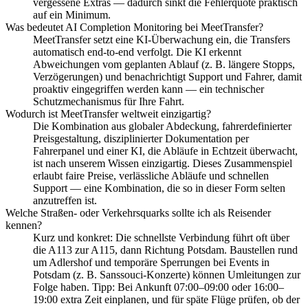
vergessene Extras — dadurch sinkt die Fehlerquote praktisch
auf ein Minimum.
Was bedeutet AI Completion Monitoring bei MeetTransfer?
MeetTransfer setzt eine KI-Überwachung ein, die Transfers
automatisch end-to-end verfolgt. Die KI erkennt
Abweichungen vom geplanten Ablauf (z. B. längere Stopps,
Verzögerungen) und benachrichtigt Support und Fahrer, damit
proaktiv eingegriffen werden kann — ein technischer
Schutzmechanismus für Ihre Fahrt.
Wodurch ist MeetTransfer weltweit einzigartig?
Die Kombination aus globaler Abdeckung, fahrerdefinierter
Preisgestaltung, disziplinierter Dokumentation per
Fahrerpanel und einer KI, die Abläufe in Echtzeit überwacht,
ist nach unserem Wissen einzigartig. Dieses Zusammenspiel
erlaubt faire Preise, verlässliche Abläufe und schnellen
Support — eine Kombination, die so in dieser Form selten
anzutreffen ist.
Welche Straßen- oder Verkehrsquarks sollte ich als Reisender
kennen?
Kurz und konkret: Die schnellste Verbindung führt oft über
die A113 zur A115, dann Richtung Potsdam. Baustellen rund
um Adlershof und temporäre Sperrungen bei Events in
Potsdam (z. B. Sanssouci‑Konzerte) können Umleitungen zur
Folge haben. Tipp: Bei Ankunft 07:00–09:00 oder 16:00–
19:00 extra Zeit einplanen, und für späte Flüge prüfen, ob der