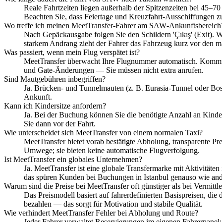
Reale Fahrtzeiten liegen außerhalb der Spitzenzeiten bei 45–
Beachten Sie, dass Feiertage und Kreuzfahrt‑Ausschiffungen z
Wo treffe ich meinen MeetTransfer‑Fahrer am SAW‑Ankunftsbereich
Nach Gepäckausgabe folgen Sie den Schildern 'Çıkış' (Exit). W
starkem Andrang zieht der Fahrer das Fahrzeug kurz vor den 
Was passiert, wenn mein Flug verspätet ist?
MeetTransfer überwacht Ihre Flugnummer automatisch. Kommt es
und Gate‑Änderungen — Sie müssen nicht extra anrufen.
Sind Mautgebühren inbegriffen?
Ja. Brücken‑ und Tunnelmauten (z. B. Eurasia‑Tunnel oder Bos
Ankunft.
Kann ich Kindersitze anfordern?
Ja. Bei der Buchung können Sie die benötigte Anzahl an Kinders
Sie dann vor der Fahrt.
Wie unterscheidet sich MeetTransfer von einem normalen Taxi?
MeetTransfer bietet vorab bestätigte Abholung, transparente Pre
Umwege; sie bieten keine automatische Flugverfolgung.
Ist MeetTransfer ein globales Unternehmen?
Ja. MeetTransfer ist eine globale Transfermarke mit Aktivitäte
das spüren Kunden bei Buchungen in Istanbul genauso wie an
Warum sind die Preise bei MeetTransfer oft günstiger als bei Vermittl
Das Preismodell basiert auf fahrerdefinierten Basispreisen, die
bezahlen — das sorgt für Motivation und stabile Qualität.
Wie verhindert MeetTransfer Fehler bei Abholung und Route?
Jeder Fahrer verwaltet Reservierungen im eigenen Fahrerpanel: