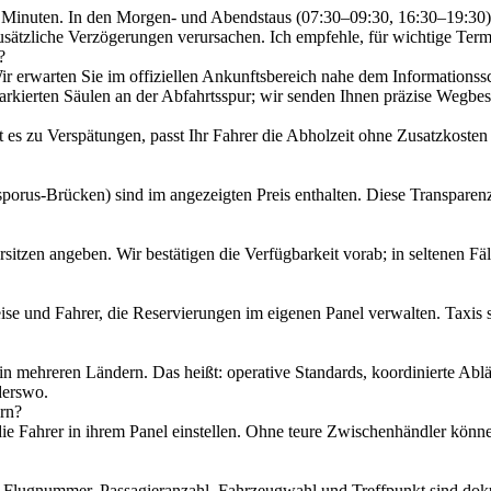
70 Minuten. In den Morgen‑ und Abendstaus (07:30–09:30, 16:30–19:30
usätzliche Verzögerungen verursachen. Ich empfehle, für wichtige Ter
?
ir erwarten Sie im offiziellen Ankunftsbereich nahe dem Informationssc
markierten Säulen an der Abfahrtsspur; wir senden Ihnen präzise Weg
 zu Verspätungen, passt Ihr Fahrer die Abholzeit ohne Zusatzkosten a
porus‑Brücken) sind im angezeigten Preis enthalten. Diese Transpare
itzen angeben. Wir bestätigen die Verfügbarkeit vorab; in seltenen Fäl
ise und Fahrer, die Reservierungen im eigenen Panel verwalten. Taxis s
n in mehreren Ländern. Das heißt: operative Standards, koordinierte Abl
derswo.
ern?
 die Fahrer in ihrem Panel einstellen. Ohne teure Zwischenhändler könne
 Flugnummer, Passagieranzahl, Fahrzeugwahl und Treffpunkt sind dokum