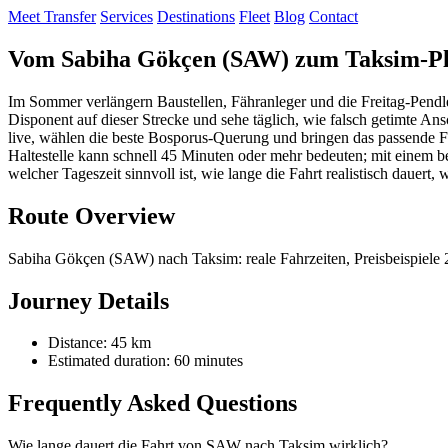
Meet Transfer
Services
Destinations
Fleet
Blog
Contact
Vom Sabiha Gökçen (SAW) zum Taksim‑Pla
Im Sommer verlängern Baustellen, Fähranleger und die Freitag‑Pendl
Disponent auf dieser Strecke und sehe täglich, wie falsch getimte An
live, wählen die beste Bosporus‑Querung und bringen das passende F
Haltestelle kann schnell 45 Minuten oder mehr bedeuten; mit einem b
welcher Tageszeit sinnvoll ist, wie lange die Fahrt realistisch dauer
Route Overview
Sabiha Gökçen (SAW) nach Taksim: reale Fahrzeiten, Preisbeispiele 
Journey Details
Distance: 45 km
Estimated duration: 60 minutes
Frequently Asked Questions
Wie lange dauert die Fahrt von SAW nach Taksim wirklich?