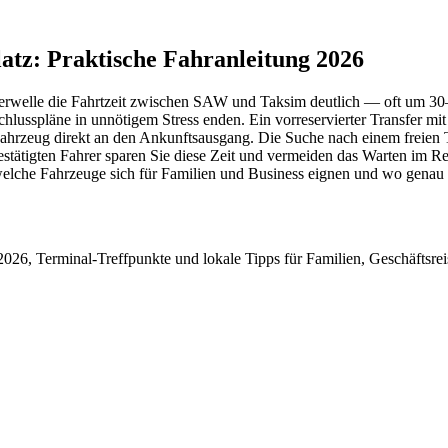
tz: Praktische Fahranleitung 2026
erwelle die Fahrtzeit zwischen SAW und Taksim deutlich — oft um 30–5
schlusspläne in unnötigem Stress enden. Ein vorreservierter Transfer mi
ahrzeug direkt an den Ankunftsausgang. Die Suche nach einem freien T
estätigten Fahrer sparen Sie diese Zeit und vermeiden das Warten im R
t, welche Fahrzeuge sich für Familien und Business eignen und wo genau 
2026, Terminal‑Treffpunkte und lokale Tipps für Familien, Geschäftsre