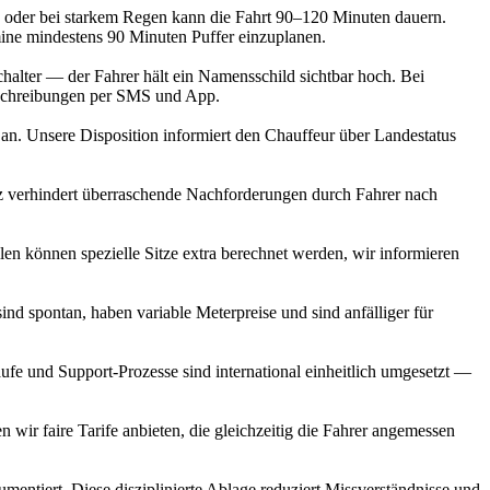
) oder bei starkem Regen kann die Fahrt 90–120 Minuten dauern.
mine mindestens 90 Minuten Puffer einzuplanen.
halter — der Fahrer hält ein Namensschild sichtbar hoch. Bei
beschreibungen per SMS und App.
n. Unsere Disposition informiert den Chauffeur über Landestatus
nz verhindert überraschende Nachforderungen durch Fahrer nach
len können spezielle Sitze extra berechnet werden, wir informieren
ind spontan, haben variable Meterpreise und sind anfälliger für
äufe und Support‑Prozesse sind international einheitlich umgesetzt —
n wir faire Tarife anbieten, die gleichzeitig die Fahrer angemessen
entiert. Diese disziplinierte Ablage reduziert Missverständnisse und