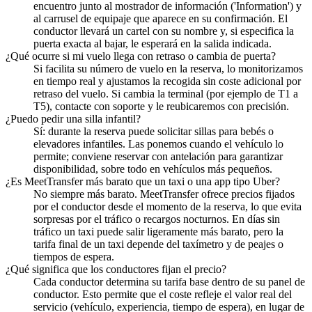
encuentro junto al mostrador de información ('Information') y
al carrusel de equipaje que aparece en su confirmación. El
conductor llevará un cartel con su nombre y, si especifica la
puerta exacta al bajar, le esperará en la salida indicada.
¿Qué ocurre si mi vuelo llega con retraso o cambia de puerta?
Si facilita su número de vuelo en la reserva, lo monitorizamos
en tiempo real y ajustamos la recogida sin coste adicional por
retraso del vuelo. Si cambia la terminal (por ejemplo de T1 a
T5), contacte con soporte y le reubicaremos con precisión.
¿Puedo pedir una silla infantil?
Sí: durante la reserva puede solicitar sillas para bebés o
elevadores infantiles. Las ponemos cuando el vehículo lo
permite; conviene reservar con antelación para garantizar
disponibilidad, sobre todo en vehículos más pequeños.
¿Es MeetTransfer más barato que un taxi o una app tipo Uber?
No siempre más barato. MeetTransfer ofrece precios fijados
por el conductor desde el momento de la reserva, lo que evita
sorpresas por el tráfico o recargos nocturnos. En días sin
tráfico un taxi puede salir ligeramente más barato, pero la
tarifa final de un taxi depende del taxímetro y de peajes o
tiempos de espera.
¿Qué significa que los conductores fijan el precio?
Cada conductor determina su tarifa base dentro de su panel de
conductor. Esto permite que el coste refleje el valor real del
servicio (vehículo, experiencia, tiempo de espera), en lugar de