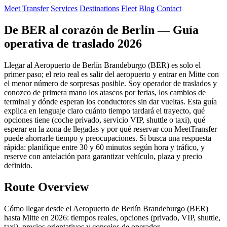
Meet Transfer
Services
Destinations
Fleet
Blog
Contact
De BER al corazón de Berlín — Guía
operativa de traslado 2026
Llegar al Aeropuerto de Berlín Brandeburgo (BER) es solo el
primer paso; el reto real es salir del aeropuerto y entrar en Mitte con
el menor número de sorpresas posible. Soy operador de traslados y
conozco de primera mano los atascos por ferias, los cambios de
terminal y dónde esperan los conductores sin dar vueltas. Esta guía
explica en lenguaje claro cuánto tiempo tardará el trayecto, qué
opciones tiene (coche privado, servicio VIP, shuttle o taxi), qué
esperar en la zona de llegadas y por qué reservar con MeetTransfer
puede ahorrarle tiempo y preocupaciones. Si busca una respuesta
rápida: planifique entre 30 y 60 minutos según hora y tráfico, y
reserve con antelación para garantizar vehículo, plaza y precio
definido.
Route Overview
Cómo llegar desde el Aeropuerto de Berlín Brandeburgo (BER)
hasta Mitte en 2026: tiempos reales, opciones (privado, VIP, shuttle,
taxi), precios orientativos y consejos de operador.