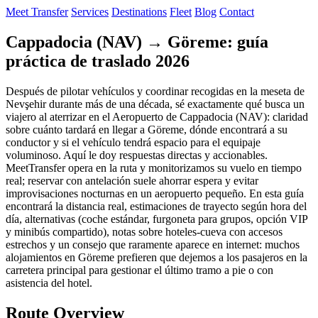
Meet Transfer
Services
Destinations
Fleet
Blog
Contact
Cappadocia (NAV) → Göreme: guía
práctica de traslado 2026
Después de pilotar vehículos y coordinar recogidas en la meseta de
Nevşehir durante más de una década, sé exactamente qué busca un
viajero al aterrizar en el Aeropuerto de Cappadocia (NAV): claridad
sobre cuánto tardará en llegar a Göreme, dónde encontrará a su
conductor y si el vehículo tendrá espacio para el equipaje
voluminoso. Aquí le doy respuestas directas y accionables.
MeetTransfer opera en la ruta y monitorizamos su vuelo en tiempo
real; reservar con antelación suele ahorrar espera y evitar
improvisaciones nocturnas en un aeropuerto pequeño. En esta guía
encontrará la distancia real, estimaciones de trayecto según hora del
día, alternativas (coche estándar, furgoneta para grupos, opción VIP
y minibús compartido), notas sobre hoteles-cueva con accesos
estrechos y un consejo que raramente aparece en internet: muchos
alojamientos en Göreme prefieren que dejemos a los pasajeros en la
carretera principal para gestionar el último tramo a pie o con
asistencia del hotel.
Route Overview