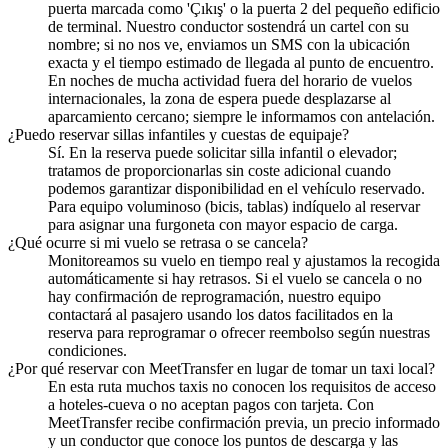
puerta marcada como 'Çıkış' o la puerta 2 del pequeño edificio
de terminal. Nuestro conductor sostendrá un cartel con su
nombre; si no nos ve, enviamos un SMS con la ubicación
exacta y el tiempo estimado de llegada al punto de encuentro.
En noches de mucha actividad fuera del horario de vuelos
internacionales, la zona de espera puede desplazarse al
aparcamiento cercano; siempre le informamos con antelación.
¿Puedo reservar sillas infantiles y cuestas de equipaje?
Sí. En la reserva puede solicitar silla infantil o elevador;
tratamos de proporcionarlas sin coste adicional cuando
podemos garantizar disponibilidad en el vehículo reservado.
Para equipo voluminoso (bicis, tablas) indíquelo al reservar
para asignar una furgoneta con mayor espacio de carga.
¿Qué ocurre si mi vuelo se retrasa o se cancela?
Monitoreamos su vuelo en tiempo real y ajustamos la recogida
automáticamente si hay retrasos. Si el vuelo se cancela o no
hay confirmación de reprogramación, nuestro equipo
contactará al pasajero usando los datos facilitados en la
reserva para reprogramar o ofrecer reembolso según nuestras
condiciones.
¿Por qué reservar con MeetTransfer en lugar de tomar un taxi local?
En esta ruta muchos taxis no conocen los requisitos de acceso
a hoteles-cueva o no aceptan pagos con tarjeta. Con
MeetTransfer recibe confirmación previa, un precio informado
y un conductor que conoce los puntos de descarga y las