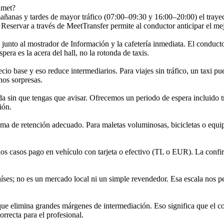
hmet?
anas y tardes de mayor tráfico (07:00–09:30 y 16:00–20:00) el trayecto
eservar a través de MeetTransfer permite al conductor anticipar el mejor
, junto al mostrador de Información y la cafetería inmediata. El conduct
spera es la acera del hall, no la rotonda de taxis.
io base y eso reduce intermediarios. Para viajes sin tráfico, un taxi pu
nos sorpresas.
sin que tengas que avisar. Ofrecemos un periodo de espera incluido tras
ión.
stema de retención adecuado. Para maletas voluminosas, bicicletas o equ
unos casos pago en vehículo con tarjeta o efectivo (TL o EUR). La conf
íses; no es un mercado local ni un simple revendedor. Esa escala nos pe
ue elimina grandes márgenes de intermediación. Eso significa que el cos
rrecta para el profesional.