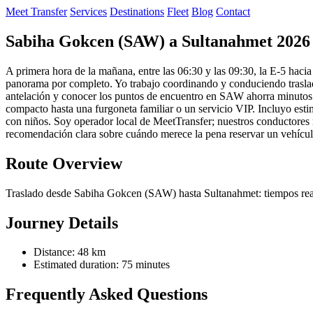
Meet Transfer
Services
Destinations
Fleet
Blog
Contact
Sabiha Gokcen (SAW) a Sultanahmet 2026 
A primera hora de la mañana, entre las 06:30 y las 09:30, la E-5 haci
panorama por completo. Yo trabajo coordinando y conduciendo traslad
antelación y conocer los puntos de encuentro en SAW ahorra minutos es
compacto hasta una furgoneta familiar o un servicio VIP. Incluyo esti
con niños. Soy operador local de MeetTransfer; nuestros conductores m
recomendación clara sobre cuándo merece la pena reservar un vehícul
Route Overview
Traslado desde Sabiha Gokcen (SAW) hasta Sultanahmet: tiempos reales
Journey Details
Distance: 48 km
Estimated duration: 75 minutes
Frequently Asked Questions