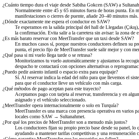
¿Cuánto tiempo dura el viaje desde Sabiha Gokcen (SAW) a Sultana
Normalmente entre 45 y 65 minutos fuera de horas punta. En mañ
manifestaciones o cierres de puente, añade 20–40 minutos más. R
¿Dónde exactamente me espera el conductor en SAW?
Te esperamos en la salida principal del hall de Llegadas (Çıkış)
la confirmación. Evita salir a la carretera sin avisar: la zona de e
¿Es más barato reservar con MeetTransfer que un taxi desde SAW?
En muchos casos sí, porque nuestros conductores definen su prec
punta, el precio fijo de MeetTransfer suele salir mejor y con me
¿Qué pasa si mi vuelo llega tarde o se retrasa?
Monitorizamos tu vuelo automáticamente y ajustamos la recogida 
despacho te contactará con opciones alternativas o reprogramac
¿Puedo pedir asiento infantil o espacio extra para equipaje?
Sí. Al reservar indica la edad del niño para que llevemos el si
para que el conductor lleve un vehículo con más carga.
¿Qué métodos de pago aceptan para este trayecto?
Aceptamos pago con tarjeta al reservar, transferencia y en alg
asignado y el vehículo seleccionado.
¿MeetTransfer opera internacionalmente o solo en Turquía?
MeetTransfer es una marca con presencia operativa en varios pa
locales como SAW → Sultanahmet.
¿Por qué los precios de MeetTransfer son a menudo más justos?
Los conductores fijan su propio precio base desde su panel, lo q
ayudando a mantener tarifas competitivas y una remuneración co
¿Cómo garantiza MeetTransfer que las recogidas no fallen?