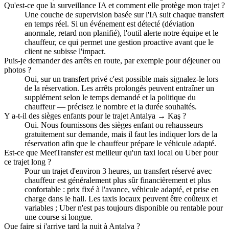
Qu'est-ce que la surveillance IA et comment elle protège mon trajet ?
Une couche de supervision basée sur l'IA suit chaque transfert
en temps réel. Si un événement est détecté (déviation
anormale, retard non planifié), l'outil alerte notre équipe et le
chauffeur, ce qui permet une gestion proactive avant que le
client ne subisse l'impact.
Puis-je demander des arrêts en route, par exemple pour déjeuner ou
photos ?
Oui, sur un transfert privé c'est possible mais signalez-le lors
de la réservation. Les arrêts prolongés peuvent entraîner un
supplément selon le temps demandé et la politique du
chauffeur — précisez le nombre et la durée souhaités.
Y a-t-il des sièges enfants pour le trajet Antalya → Kaş ?
Oui. Nous fournissons des sièges enfant ou rehausseurs
gratuitement sur demande, mais il faut les indiquer lors de la
réservation afin que le chauffeur prépare le véhicule adapté.
Est-ce que MeetTransfer est meilleur qu'un taxi local ou Uber pour
ce trajet long ?
Pour un trajet d'environ 3 heures, un transfert réservé avec
chauffeur est généralement plus sûr financièrement et plus
confortable : prix fixé à l'avance, véhicule adapté, et prise en
charge dans le hall. Les taxis locaux peuvent être coûteux et
variables ; Uber n'est pas toujours disponible ou rentable pour
une course si longue.
Que faire si j'arrive tard la nuit à Antalya ?