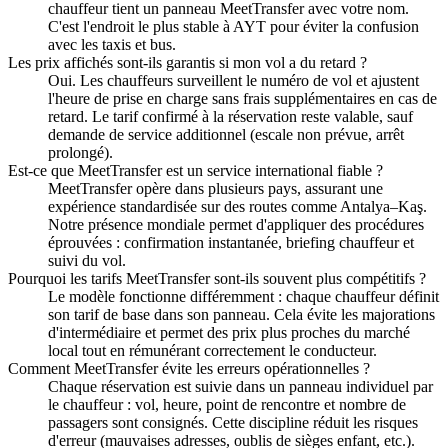
chauffeur tient un panneau MeetTransfer avec votre nom.
C'est l'endroit le plus stable à AYT pour éviter la confusion
avec les taxis et bus.
Les prix affichés sont-ils garantis si mon vol a du retard ?
Oui. Les chauffeurs surveillent le numéro de vol et ajustent
l'heure de prise en charge sans frais supplémentaires en cas de
retard. Le tarif confirmé à la réservation reste valable, sauf
demande de service additionnel (escale non prévue, arrêt
prolongé).
Est-ce que MeetTransfer est un service international fiable ?
MeetTransfer opère dans plusieurs pays, assurant une
expérience standardisée sur des routes comme Antalya–Kaş.
Notre présence mondiale permet d'appliquer des procédures
éprouvées : confirmation instantanée, briefing chauffeur et
suivi du vol.
Pourquoi les tarifs MeetTransfer sont-ils souvent plus compétitifs ?
Le modèle fonctionne différemment : chaque chauffeur définit
son tarif de base dans son panneau. Cela évite les majorations
d'intermédiaire et permet des prix plus proches du marché
local tout en rémunérant correctement le conducteur.
Comment MeetTransfer évite les erreurs opérationnelles ?
Chaque réservation est suivie dans un panneau individuel par
le chauffeur : vol, heure, point de rencontre et nombre de
passagers sont consignés. Cette discipline réduit les risques
d'erreur (mauvaises adresses, oublis de sièges enfant, etc.).