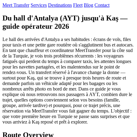
Meet Transfer
Services
Destinations
Fleet
Blog
Contact
Du hall d'Antalya (AYT) jusqu'à Kaş —
guide opérateur 2026
Le hall des arrivées d'Antalya a ses habitudes : écrans de vols, files
pour taxis et une petite gare routière où s'agglutinent bus et autocars.
En tant que chauffeur et coordinateur MeetTransfer pour la côte sud
de la Turquie, je vois trois problèmes récurrents : les voyageurs
fatigués qui perdent du temps à comparer taxis, les attentes longues
pour les navettes partagées, et les malentendus sur le point de
rendez-vous. Un transfert réservé à l'avance change la donne —
surtout pour Kaş, qui se trouve à presque trois heures de route et
demande parfois un véhicule adapté pour les bagages ou les
nombreux arrêts photo en bord de mer. Dans ce guide je vous
explique où nous retrouvons nos passagers à AYT, combien dure le
trajet, quelles options conviennent selon vos besoins (famille,
groupe, arrivée tardive) et pourquoi, pour ce trajet précis, une
réservation via MeetTransfer vous fait gagner du temps. L'objectif :
que votre première heure en Turquie se passe sans surprises et que
vous arriviez à Kaş reposé et prêt à explorer.
Route Overview