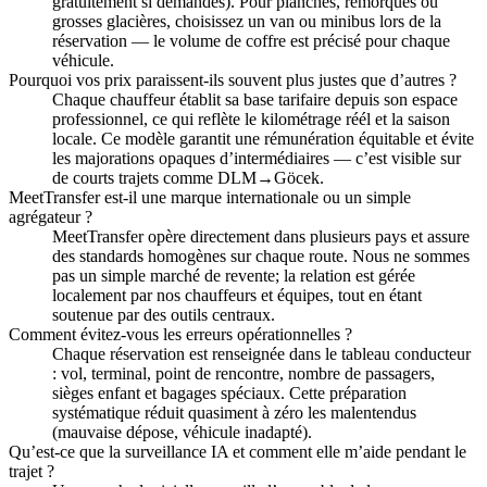
gratuitement si demandés). Pour planches, remorques ou
grosses glacières, choisissez un van ou minibus lors de la
réservation — le volume de coffre est précisé pour chaque
véhicule.
Pourquoi vos prix paraissent‑ils souvent plus justes que d’autres ?
Chaque chauffeur établit sa base tarifaire depuis son espace
professionnel, ce qui reflète le kilométrage réél et la saison
locale. Ce modèle garantit une rémunération équitable et évite
les majorations opaques d’intermédiaires — c’est visible sur
de courts trajets comme DLM→Göcek.
MeetTransfer est‑il une marque internationale ou un simple
agrégateur ?
MeetTransfer opère directement dans plusieurs pays et assure
des standards homogènes sur chaque route. Nous ne sommes
pas un simple marché de revente; la relation est gérée
localement par nos chauffeurs et équipes, tout en étant
soutenue par des outils centraux.
Comment évitez‑vous les erreurs opérationnelles ?
Chaque réservation est renseignée dans le tableau conducteur
: vol, terminal, point de rencontre, nombre de passagers,
sièges enfant et bagages spéciaux. Cette préparation
systématique réduit quasiment à zéro les malentendus
(mauvaise dépose, véhicule inadapté).
Qu’est‑ce que la surveillance IA et comment elle m’aide pendant le
trajet ?