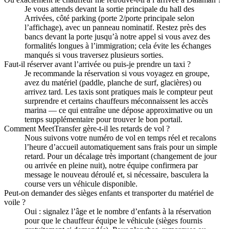
Je vous attends devant la sortie principale du hall des
Arrivées, côté parking (porte 2/porte principale selon
l’affichage), avec un panneau nominatif. Restez près des
bancs devant la porte jusqu’à notre appel si vous avez des
formalités longues à l’immigration; cela évite les échanges
manqués si vous traversez plusieurs sorties.
Faut‑il réserver avant l’arrivée ou puis‑je prendre un taxi ?
Je recommande la réservation si vous voyagez en groupe,
avez du matériel (paddle, planche de surf, glacières) ou
arrivez tard. Les taxis sont pratiques mais le compteur peut
surprendre et certains chauffeurs méconnaissent les accès
marina — ce qui entraîne une dépose approximative ou un
temps supplémentaire pour trouver le bon portail.
Comment MeetTransfer gère‑t‑il les retards de vol ?
Nous suivons votre numéro de vol en temps réel et recalons
l’heure d’accueil automatiquement sans frais pour un simple
retard. Pour un décalage très important (changement de jour
ou arrivée en pleine nuit), notre équipe confirmera par
message le nouveau déroulé et, si nécessaire, basculera la
course vers un véhicule disponible.
Peut‑on demander des sièges enfants et transporter du matériel de
voile ?
Oui : signalez l’âge et le nombre d’enfants à la réservation
pour que le chauffeur équipe le véhicule (sièges fournis