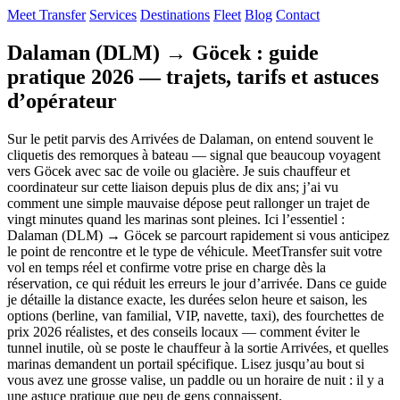
Meet Transfer
Services
Destinations
Fleet
Blog
Contact
Dalaman (DLM) → Göcek : guide
pratique 2026 — trajets, tarifs et astuces
d’opérateur
Sur le petit parvis des Arrivées de Dalaman, on entend souvent le
cliquetis des remorques à bateau — signal que beaucoup voyagent
vers Göcek avec sac de voile ou glacière. Je suis chauffeur et
coordinateur sur cette liaison depuis plus de dix ans; j’ai vu
comment une simple mauvaise dépose peut rallonger un trajet de
vingt minutes quand les marinas sont pleines. Ici l’essentiel :
Dalaman (DLM) → Göcek se parcourt rapidement si vous anticipez
le point de rencontre et le type de véhicule. MeetTransfer suit votre
vol en temps réel et confirme votre prise en charge dès la
réservation, ce qui réduit les erreurs le jour d’arrivée. Dans ce guide
je détaille la distance exacte, les durées selon heure et saison, les
options (berline, van familial, VIP, navette, taxi), des fourchettes de
prix 2026 réalistes, et des conseils locaux — comment éviter le
tunnel inutile, où se poste le chauffeur à la sortie Arrivées, et quelles
marinas demandent un portail spécifique. Lisez jusqu’au bout si
vous avez une grosse valise, un paddle ou un horaire de nuit : il y a
une astuce pratique que peu de gens connaissent.