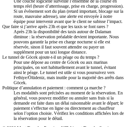
Une couche logicielle surveille l’ensemble de la course en
temps réel (heure d’atterrissage, prise en charge, progression).
Si un événement sort du plan (retard important, blocage sur la
route, mauvaise adresse), une alerte est envoyée à notre
équipe pour intervenir avant que le client ne subisse l’impact.
Que faire si j’arrive après 23h et que les taxis se font rares ?
Après 23h la disponibilité des taxis autour de Dalaman
diminue : la réservation préalable devient importante. Nous
pouvons garantir la prise en charge nocturne si elle est
réservée, sinon il faut souvent attendre ou payer un
supplément pour un taxi longue distance.
Le tunnel de Göcek ajoute‑t‑il un péage ou du temps ?
Pour une dépose au centre de Göcek ou aux marinas
principales, on sort habituellement avant le tunnel, évitant
ainsi le péage. Le tunnel est utile si vous poursuivez vers
Fethiye/Ölüdeniz, mais inutile pour la majorité des arrêts dans
Göcek.
Politique d’annulation et paiement : comment ça marche ?
Les modalités sont précisées au moment de la réservation. En
général, vous pouvez modifier ou annuler sans frais si la
demande est faite dans un délai raisonnable avant le départ; le
paiement s’effectue en ligne ou directement au chauffeur
selon l’option choisie. Vérifiez les conditions affichées lors de
la réservation pour le détail.