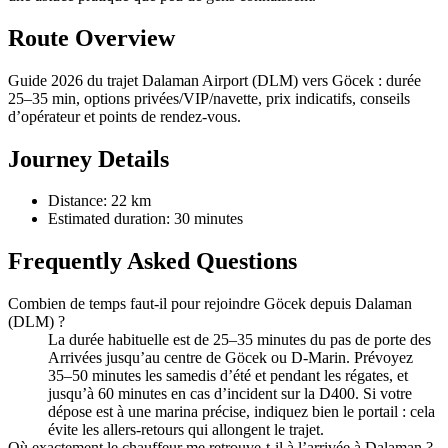
Route Overview
Guide 2026 du trajet Dalaman Airport (DLM) vers Göcek : durée
25–35 min, options privées/VIP/navette, prix indicatifs, conseils
d’opérateur et points de rendez‑vous.
Journey Details
Distance: 22 km
Estimated duration: 30 minutes
Frequently Asked Questions
Combien de temps faut‑il pour rejoindre Göcek depuis Dalaman
(DLM) ?
La durée habituelle est de 25–35 minutes du pas de porte des
Arrivées jusqu’au centre de Göcek ou D‑Marin. Prévoyez
35–50 minutes les samedis d’été et pendant les régates, et
jusqu’à 60 minutes en cas d’incident sur la D400. Si votre
dépose est à une marina précise, indiquez bien le portail : cela
évite les allers‑retours qui allongent le trajet.
Où exactement le chauffeur me retrouve‑t‑il à l’arrivée à Dalaman ?