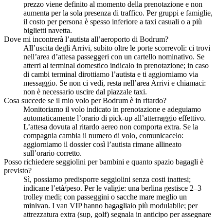
prezzo viene definito al momento della prenotazione e non
aumenta per la sola presenza di traffico. Per gruppi e famiglie,
il costo per persona è spesso inferiore a taxi casuali o a più
biglietti navetta.
Dove mi incontrerà l’autista all’aeroporto di Bodrum?
All’uscita degli Arrivi, subito oltre le porte scorrevoli: ci trovi
nell’area d’attesa passeggeri con un cartello nominativo. Se
atterri al terminal domestico indicalo in prenotazione; in caso
di cambi terminal dirottiamo l’autista e ti aggiorniamo via
messaggio. Se non ci vedi, resta nell’area Arrivi e chiamaci:
non è necessario uscire dal piazzale taxi.
Cosa succede se il mio volo per Bodrum è in ritardo?
Monitoriamo il volo indicato in prenotazione e adeguiamo
automaticamente l’orario di pick-up all’atterraggio effettivo.
L’attesa dovuta al ritardo aereo non comporta extra. Se la
compagnia cambia il numero di volo, comunicacelo:
aggiorniamo il dossier così l’autista rimane allineato
sull’orario corretto.
Posso richiedere seggiolini per bambini e quanto spazio bagagli è
previsto?
Sì, possiamo predisporre seggiolini senza costi inattesi;
indicane l’età/peso. Per le valigie: una berlina gestisce 2–3
trolley medi; con passeggini o sacche mare meglio un
minivan. I van VIP hanno bagagliaio più modulabile; per
attrezzatura extra (sup, golf) segnala in anticipo per assegnare