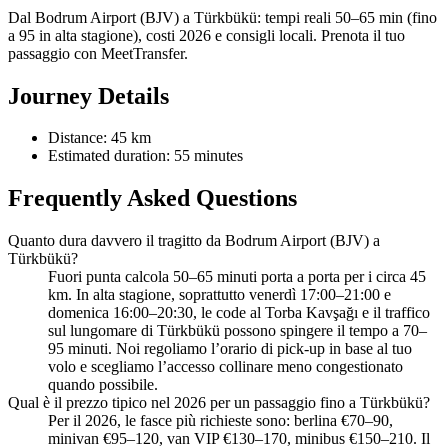
Dal Bodrum Airport (BJV) a Türkbükü: tempi reali 50–65 min (fino
a 95 in alta stagione), costi 2026 e consigli locali. Prenota il tuo
passaggio con MeetTransfer.
Journey Details
Distance: 45 km
Estimated duration: 55 minutes
Frequently Asked Questions
Quanto dura davvero il tragitto da Bodrum Airport (BJV) a
Türkbükü?
Fuori punta calcola 50–65 minuti porta a porta per i circa 45
km. In alta stagione, soprattutto venerdì 17:00–21:00 e
domenica 16:00–20:30, le code al Torba Kavşağı e il traffico
sul lungomare di Türkbükü possono spingere il tempo a 70–
95 minuti. Noi regoliamo l’orario di pick-up in base al tuo
volo e scegliamo l’accesso collinare meno congestionato
quando possibile.
Qual è il prezzo tipico nel 2026 per un passaggio fino a Türkbükü?
Per il 2026, le fasce più richieste sono: berlina €70–90,
minivan €95–120, van VIP €130–170, minibus €150–210. Il