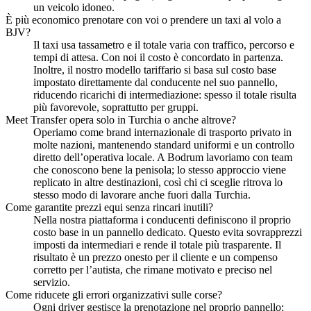
un veicolo idoneo.
È più economico prenotare con voi o prendere un taxi al volo a
BJV?
Il taxi usa tassametro e il totale varia con traffico, percorso e
tempi di attesa. Con noi il costo è concordato in partenza.
Inoltre, il nostro modello tariffario si basa sul costo base
impostato direttamente dal conducente nel suo pannello,
riducendo ricarichi di intermediazione: spesso il totale risulta
più favorevole, soprattutto per gruppi.
Meet Transfer opera solo in Turchia o anche altrove?
Operiamo come brand internazionale di trasporto privato in
molte nazioni, mantenendo standard uniformi e un controllo
diretto dell’operativa locale. A Bodrum lavoriamo con team
che conoscono bene la penisola; lo stesso approccio viene
replicato in altre destinazioni, così chi ci sceglie ritrova lo
stesso modo di lavorare anche fuori dalla Turchia.
Come garantite prezzi equi senza rincari inutili?
Nella nostra piattaforma i conducenti definiscono il proprio
costo base in un pannello dedicato. Questo evita sovrapprezzi
imposti da intermediari e rende il totale più trasparente. Il
risultato è un prezzo onesto per il cliente e un compenso
corretto per l’autista, che rimane motivato e preciso nel
servizio.
Come riducete gli errori organizzativi sulle corse?
Ogni driver gestisce la prenotazione nel proprio pannello: