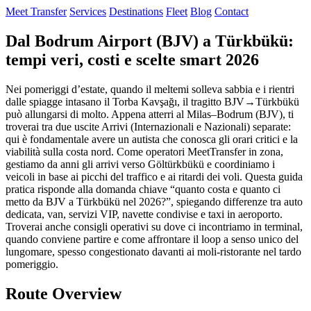
Meet Transfer
Services
Destinations
Fleet
Blog
Contact
Dal Bodrum Airport (BJV) a Türkbükü:
tempi veri, costi e scelte smart 2026
Nei pomeriggi d’estate, quando il meltemi solleva sabbia e i rientri
dalle spiagge intasano il Torba Kavşağı, il tragitto BJV→Türkbükü
può allungarsi di molto. Appena atterri al Milas–Bodrum (BJV), ti
troverai tra due uscite Arrivi (Internazionali e Nazionali) separate:
qui è fondamentale avere un autista che conosca gli orari critici e la
viabilità sulla costa nord. Come operatori MeetTransfer in zona,
gestiamo da anni gli arrivi verso Göltürkbükü e coordiniamo i
veicoli in base ai picchi del traffico e ai ritardi dei voli. Questa guida
pratica risponde alla domanda chiave “quanto costa e quanto ci
metto da BJV a Türkbükü nel 2026?”, spiegando differenze tra auto
dedicata, van, servizi VIP, navette condivise e taxi in aeroporto.
Troverai anche consigli operativi su dove ci incontriamo in terminal,
quando conviene partire e come affrontare il loop a senso unico del
lungomare, spesso congestionato davanti ai moli-ristorante nel tardo
pomeriggio.
Route Overview