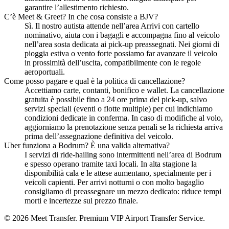
garantire l’allestimento richiesto.
C’è Meet & Greet? In che cosa consiste a BJV?
Sì. Il nostro autista attende nell’area Arrivi con cartello
nominativo, aiuta con i bagagli e accompagna fino al veicolo
nell’area sosta dedicata ai pick-up preassegnati. Nei giorni di
pioggia estiva o vento forte possiamo far avanzare il veicolo
in prossimità dell’uscita, compatibilmente con le regole
aeroportuali.
Come posso pagare e qual è la politica di cancellazione?
Accettiamo carte, contanti, bonifico e wallet. La cancellazione
gratuita è possibile fino a 24 ore prima del pick-up, salvo
servizi speciali (eventi o flotte multiple) per cui indichiamo
condizioni dedicate in conferma. In caso di modifiche al volo,
aggiorniamo la prenotazione senza penali se la richiesta arriva
prima dell’assegnazione definitiva del veicolo.
Uber funziona a Bodrum? È una valida alternativa?
I servizi di ride-hailing sono intermittenti nell’area di Bodrum
e spesso operano tramite taxi locali. In alta stagione la
disponibilità cala e le attese aumentano, specialmente per i
veicoli capienti. Per arrivi notturni o con molto bagaglio
consigliamo di preassegnare un mezzo dedicato: riduce tempi
morti e incertezze sul prezzo finale.
© 2026 Meet Transfer. Premium VIP Airport Transfer Service.