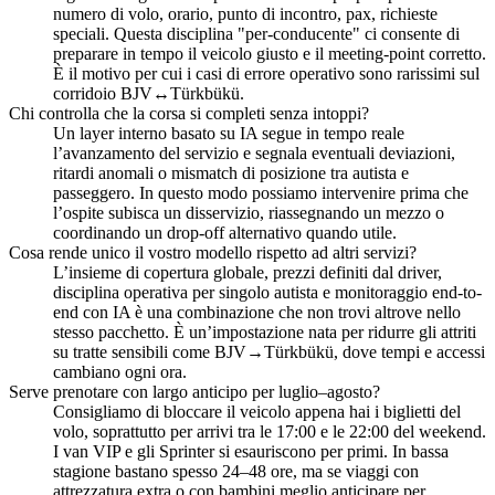
numero di volo, orario, punto di incontro, pax, richieste
speciali. Questa disciplina "per-conducente" ci consente di
preparare in tempo il veicolo giusto e il meeting-point corretto.
È il motivo per cui i casi di errore operativo sono rarissimi sul
corridoio BJV↔Türkbükü.
Chi controlla che la corsa si completi senza intoppi?
Un layer interno basato su IA segue in tempo reale
l’avanzamento del servizio e segnala eventuali deviazioni,
ritardi anomali o mismatch di posizione tra autista e
passeggero. In questo modo possiamo intervenire prima che
l’ospite subisca un disservizio, riassegnando un mezzo o
coordinando un drop-off alternativo quando utile.
Cosa rende unico il vostro modello rispetto ad altri servizi?
L’insieme di copertura globale, prezzi definiti dal driver,
disciplina operativa per singolo autista e monitoraggio end-to-
end con IA è una combinazione che non trovi altrove nello
stesso pacchetto. È un’impostazione nata per ridurre gli attriti
su tratte sensibili come BJV→Türkbükü, dove tempi e accessi
cambiano ogni ora.
Serve prenotare con largo anticipo per luglio–agosto?
Consigliamo di bloccare il veicolo appena hai i biglietti del
volo, soprattutto per arrivi tra le 17:00 e le 22:00 del weekend.
I van VIP e gli Sprinter si esauriscono per primi. In bassa
stagione bastano spesso 24–48 ore, ma se viaggi con
attrezzatura extra o con bambini meglio anticipare per