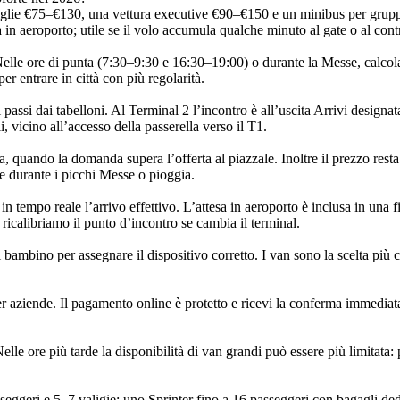
iglie €75–€130, una vettura executive €90–€150 e un minibus per grupp
a in aeroporto; utile se il volo accumula qualche minuto al gate o al cont
lle ore di punta (7:30–9:30 e 16:30–19:00) o durante la Messe, calcola 
r entrare in città con più regolarità.
ssi dai tabelloni. Al Terminal 2 l’incontro è all’uscita Arrivi designata (
, vicino all’accesso della passerella verso il T1.
ra, quando la domanda supera l’offerta al piazzale. Inoltre il prezzo resta 
ne durante i picchi Messe o pioggia.
n tempo reale l’arrivo effettivo. L’attesa in aeroporto è inclusa in una 
ricalibriamo il punto d’incontro se cambia il terminal.
el bambino per assegnare il dispositivo corretto. I van sono la scelta più
per aziende. Il pagamento online è protetto e ricevi la conferma immediata
 Nelle ore più tarde la disponibilità di van grandi può essere più limitata
eggeri e 5–7 valigie; uno Sprinter fino a 16 passeggeri con bagagli dedic