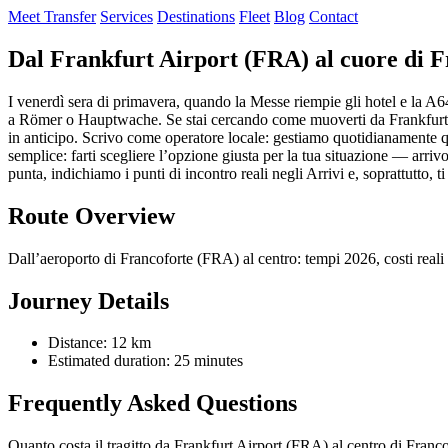
Meet Transfer
Services
Destinations
Fleet
Blog
Contact
Dal Frankfurt Airport (FRA) al cuore di Fr
I venerdì sera di primavera, quando la Messe riempie gli hotel e la A6
a Römer o Hauptwache. Se stai cercando come muoverti da Frankfurt Air
in anticipo. Scrivo come operatore locale: gestiamo quotidianamente q
semplice: farti scegliere l’opzione giusta per la tua situazione — arrivo
punta, indichiamo i punti di incontro reali negli Arrivi e, soprattutto, t
Route Overview
Dall’aeroporto di Francoforte (FRA) al centro: tempi 2026, costi reali
Journey Details
Distance: 12 km
Estimated duration: 25 minutes
Frequently Asked Questions
Quanto costa il tragitto da Frankfurt Airport (FRA) al centro di Franc