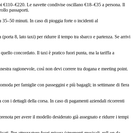
i €110–€220. Le navette condivise oscillano €18–€35 a persona. Il
rollo passaporti.
35–50 minuti. In caso di pioggia forte o incidenti al
porta 8, lato taxi) per ridurre il tempo tra sbarco e partenza. Se arrivi
quello concordato. Il taxi è pratico fuori punta, ma la tariffa a
finestra ragionevole, così non devi correre tra dogana e meeting point.
 comoda per famiglie con passeggini e più bagagli; in settimane di fiera
 con i dettagli della corsa. In caso di pagamenti aziendali ricorrenti
: prenota per avere il modello desiderato già assegnato e ridurre i tempi
ati. Per attrezzature fuori misura (strumenti musicali, roll‑up da