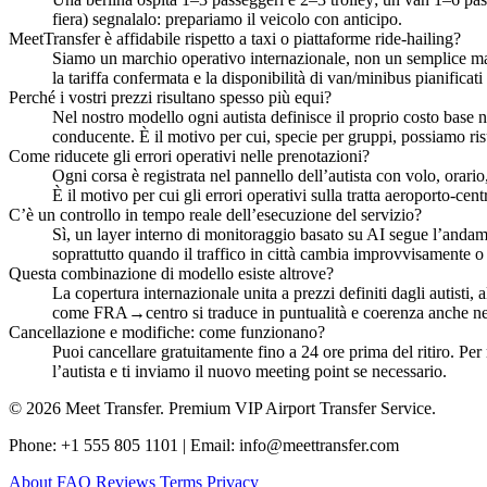
fiera) segnalalo: prepariamo il veicolo con anticipo.
MeetTransfer è affidabile rispetto a taxi o piattaforme ride‑hailing?
Siamo un marchio operativo internazionale, non un semplice mark
la tariffa confermata e la disponibilità di van/minibus pianificat
Perché i vostri prezzi risultano spesso più equi?
Nel nostro modello ogni autista definisce il proprio costo base ne
conducente. È il motivo per cui, specie per gruppi, possiamo risu
Come riducete gli errori operativi nelle prenotazioni?
Ogni corsa è registrata nel pannello dell’autista con volo, orar
È il motivo per cui gli errori operativi sulla tratta aeroporto‑cent
C’è un controllo in tempo reale dell’esecuzione del servizio?
Sì, un layer interno di monitoraggio basato su AI segue l’andame
soprattutto quando il traffico in città cambia improvvisamente 
Questa combinazione di modello esiste altrove?
La copertura internazionale unita a prezzi definiti dagli autisti,
come FRA→centro si traduce in puntualità e coerenza anche nei 
Cancellazione e modifiche: come funzionano?
Puoi cancellare gratuitamente fino a 24 ore prima del ritiro. P
l’autista e ti inviamo il nuovo meeting point se necessario.
© 2026 Meet Transfer. Premium VIP Airport Transfer Service.
Phone: +1 555 805 1101 | Email: info@meettransfer.com
About
FAQ
Reviews
Terms
Privacy