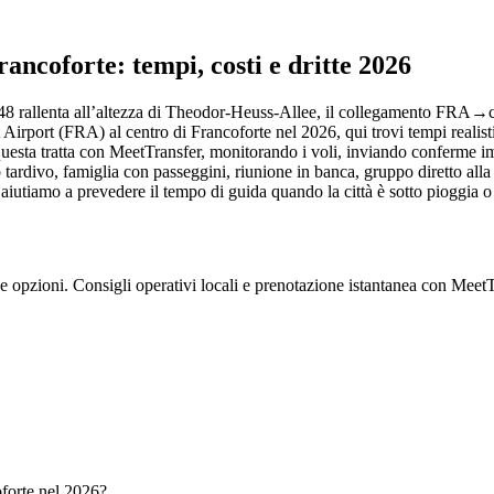
ancoforte: tempi, costi e dritte 2026
48 rallenta all’altezza di Theodor‑Heuss‑Allee, il collegamento FRA→cen
port (FRA) al centro di Francoforte nel 2026, qui trovi tempi realisti
uesta tratta con MeetTransfer, monitorando i voli, inviando conferme imm
 tardivo, famiglia con passeggini, riunione in banca, gruppo diretto alla 
i aiutiamo a prevedere il tempo di guida quando la città è sotto pioggia o 
 e opzioni. Consigli operativi locali e prenotazione istantanea con MeetT
oforte nel 2026?