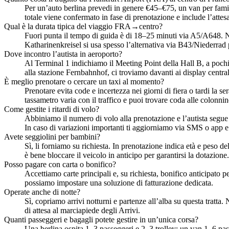
Per un’auto berlina prevedi in genere €45–€75, un van per fam
totale viene confermato in fase di prenotazione e include l’attes
Qual è la durata tipica del viaggio FRA→centro?
Fuori punta il tempo di guida è di 18–25 minuti via A5/A648. Ne
Katharinenkreisel si usa spesso l’alternativa via B43/Niederrad pe
Dove incontro l’autista in aeroporto?
Al Terminal 1 indichiamo il Meeting Point della Hall B, a pochi pa
alla stazione Fernbahnhof, ci troviamo davanti ai display centrali
È meglio prenotare o cercare un taxi al momento?
Prenotare evita code e incertezza nei giorni di fiera o tardi la se
tassametro varia con il traffico e puoi trovare coda alle colonni
Come gestite i ritardi di volo?
Abbiniamo il numero di volo alla prenotazione e l’autista segue i
In caso di variazioni importanti ti aggiorniamo via SMS o app e 
Avete seggiolini per bambini?
Sì, li forniamo su richiesta. In prenotazione indica età e peso d
è bene bloccare il veicolo in anticipo per garantirsi la dotazione.
Posso pagare con carta o bonifico?
Accettiamo carte principali e, su richiesta, bonifico anticipato 
possiamo impostare una soluzione di fatturazione dedicata.
Operate anche di notte?
Sì, copriamo arrivi notturni e partenze all’alba su questa tratta.
di attesa al marciapiede degli Arrivi.
Quanti passeggeri e bagagli potete gestire in un’unica corsa?
Una berlina ospita 1–3 passeggeri e 2–3 trolley; un van 1–6 pass