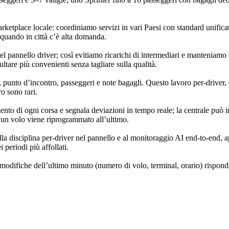
etplace locale: coordiniamo servizi in vari Paesi con standard unificat
i quando in città c’è alta domanda.
l pannello driver; così evitiamo ricarichi di intermediari e manteniamo ta
ltare più convenienti senza tagliare sulla qualità.
io, punto d’incontro, passeggeri e note bagagli. Questo lavoro per‑driv
ro sono rari.
nto di ogni corsa e segnala deviazioni in tempo reale; la centrale può i
o un volo viene riprogrammato all’ultimo.
 alla disciplina per‑driver nel pannello e al monitoraggio AI end‑to‑end, 
periodi più affollati.
er modifiche dell’ultimo minuto (numero di volo, terminal, orario) risp