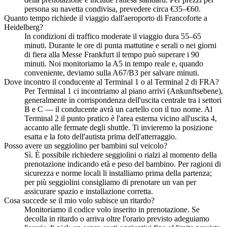
persona su navetta condivisa, prevedere circa €35–€60.
Quanto tempo richiede il viaggio dall'aeroporto di Francoforte a
Heidelberg?
In condizioni di traffico moderate il viaggio dura 55–65
minuti. Durante le ore di punta mattutine e serali o nei giorni
di fiera alla Messe Frankfurt il tempo può superare i 90
minuti. Noi monitoriamo la A5 in tempo reale e, quando
conveniente, deviamo sulla A67/B3 per salvare minuti.
Dove incontro il conducente al Terminal 1 o al Terminal 2 di FRA?
Per Terminal 1 ci incontriamo al piano arrivi (Ankunftsebene),
generalmente in corrispondenza dell'uscita centrale tra i settori
B e C — il conducente avrà un cartello con il tuo nome. Al
Terminal 2 il punto pratico è l'area esterna vicino all'uscita 4,
accanto alle fermate degli shuttle. Ti invieremo la posizione
esatta e la foto dell'autista prima dell'atterraggio.
Posso avere un seggiolino per bambini sul veicolo?
Sì. È possibile richiedere seggiolini o rialzi al momento della
prenotazione indicando età e peso del bambino. Per ragioni di
sicurezza e norme locali li installiamo prima della partenza;
per più seggiolini consigliamo di prenotare un van per
assicurare spazio e installazione corretta.
Cosa succede se il mio volo subisce un ritardo?
Monitoriamo il codice volo inserito in prenotazione. Se
decolla in ritardo o arriva oltre l'orario previsto adeguiamo