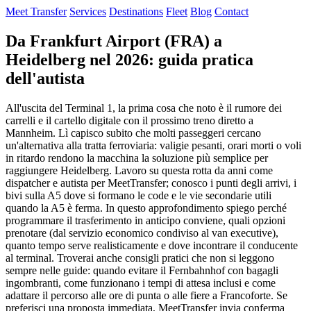
Meet Transfer
Services
Destinations
Fleet
Blog
Contact
Da Frankfurt Airport (FRA) a
Heidelberg nel 2026: guida pratica
dell'autista
All'uscita del Terminal 1, la prima cosa che noto è il rumore dei
carrelli e il cartello digitale con il prossimo treno diretto a
Mannheim. Lì capisco subito che molti passeggeri cercano
un'alternativa alla tratta ferroviaria: valigie pesanti, orari morti o voli
in ritardo rendono la macchina la soluzione più semplice per
raggiungere Heidelberg. Lavoro su questa rotta da anni come
dispatcher e autista per MeetTransfer; conosco i punti degli arrivi, i
bivi sulla A5 dove si formano le code e le vie secondarie utili
quando la A5 è ferma. In questo approfondimento spiego perché
programmare il trasferimento in anticipo conviene, quali opzioni
prenotare (dal servizio economico condiviso al van executive),
quanto tempo serve realisticamente e dove incontrare il conducente
al terminal. Troverai anche consigli pratici che non si leggono
sempre nelle guide: quando evitare il Fernbahnhof con bagagli
ingombranti, come funzionano i tempi di attesa inclusi e come
adattare il percorso alle ore di punta o alle fiere a Francoforte. Se
preferisci una proposta immediata, MeetTransfer invia conferma