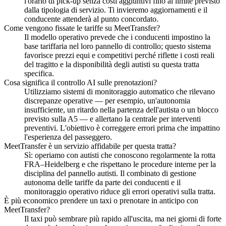
l'orario di pick-up senza costi aggiuntivi fino al limite previsto
dalla tipologia di servizio. Ti invieremo aggiornamenti e il
conducente attenderà al punto concordato.
Come vengono fissate le tariffe su MeetTransfer?
Il modello operativo prevede che i conducenti impostino la
base tariffaria nel loro pannello di controllo; questo sistema
favorisce prezzi equi e competitivi perché riflette i costi reali
del tragitto e la disponibilità degli autisti su questa tratta
specifica.
Cosa significa il controllo AI sulle prenotazioni?
Utilizziamo sistemi di monitoraggio automatico che rilevano
discrepanze operative — per esempio, un'autonomia
insufficiente, un ritardo nella partenza dell'autista o un blocco
previsto sulla A5 — e allertano la centrale per interventi
preventivi. L'obiettivo è correggere errori prima che impattino
l'esperienza del passeggero.
MeetTransfer è un servizio affidabile per questa tratta?
Sì: operiamo con autisti che conoscono regolarmente la rotta
FRA–Heidelberg e che rispettano le procedure interne per la
disciplina del pannello autisti. Il combinato di gestione
autonoma delle tariffe da parte dei conducenti e il
monitoraggio operativo riduce gli errori operativi sulla tratta.
È più economico prendere un taxi o prenotare in anticipo con
MeetTransfer?
Il taxi può sembrare più rapido all'uscita, ma nei giorni di forte