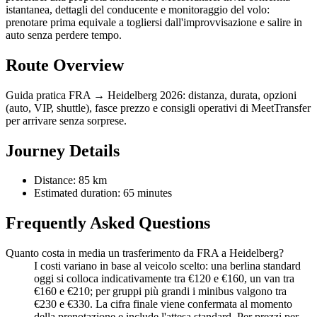
istantanea, dettagli del conducente e monitoraggio del volo:
prenotare prima equivale a togliersi dall'improvvisazione e salire in
auto senza perdere tempo.
Route Overview
Guida pratica FRA → Heidelberg 2026: distanza, durata, opzioni
(auto, VIP, shuttle), fasce prezzo e consigli operativi di MeetTransfer
per arrivare senza sorprese.
Journey Details
Distance: 85 km
Estimated duration: 65 minutes
Frequently Asked Questions
Quanto costa in media un trasferimento da FRA a Heidelberg?
I costi variano in base al veicolo scelto: una berlina standard
oggi si colloca indicativamente tra €120 e €160, un van tra
€160 e €210; per gruppi più grandi i minibus valgono tra
€230 e €330. La cifra finale viene confermata al momento
della prenotazione e include l'attesa standard. Per prezzi per