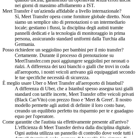
nei giorni di massimo affollamento a IST.
Meet Transfer è un'azienda affidabile a livello internazionale?
Sì, Meet Transfer opera come fornitore globale diretto. Non
siamo un semplice sito di prenotazioni o un intermediario
locale; gestiamo i flussi, la disciplina degli autisti tramite
pannelli dedicati e la tecnologia di monitoraggio in prima
persona, assicurando standard uniformi dalla Turchia alla
Germania.
Posso richiedere un seggiolino per bambini per il mio transfer?
Certamente. Durante il processo di prenotazione su
MeetTransfer.com puoi aggiungere seggiolini per neonati o
rialzi. A differenza dei taxi bianchi o gialli che trovi in coda
all'aeroporto, i nostri veicoli arrivano già equipaggiati secondo
le tue specifiche necessità di sicurezza.
È meglio usare Uber o Meet Transfer all'aeroporto di Istanbul?
A differenza di Uber, che a Istanbul spesso assegna taxi gialli
standard con tariffe incerte, Meet Transfer offre veicoli privati
(Black Car/Vito) con prezzo fisso e 'Meet & Greet'. Il nostro
modello permette agli autisti di definire il loro costo base,
creando un equilibrio perfetto tra risparmio per te e guadagno
equo per l'operatore.
Come garantite che l'autista sia effettivamente presente all'arrivo?
L'efficienza di Meet Transfer deriva dalla disciplina digitale.
Ogni autista utilizza un pannello di controllo dove vede tutti i