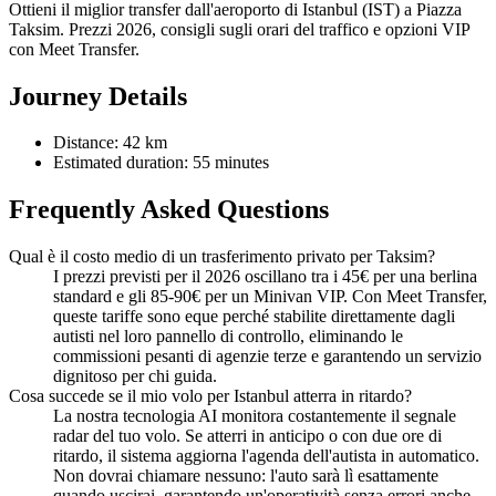
Ottieni il miglior transfer dall'aeroporto di Istanbul (IST) a Piazza
Taksim. Prezzi 2026, consigli sugli orari del traffico e opzioni VIP
con Meet Transfer.
Journey Details
Distance: 42 km
Estimated duration: 55 minutes
Frequently Asked Questions
Qual è il costo medio di un trasferimento privato per Taksim?
I prezzi previsti per il 2026 oscillano tra i 45€ per una berlina
standard e gli 85-90€ per un Minivan VIP. Con Meet Transfer,
queste tariffe sono eque perché stabilite direttamente dagli
autisti nel loro pannello di controllo, eliminando le
commissioni pesanti di agenzie terze e garantendo un servizio
dignitoso per chi guida.
Cosa succede se il mio volo per Istanbul atterra in ritardo?
La nostra tecnologia AI monitora costantemente il segnale
radar del tuo volo. Se atterri in anticipo o con due ore di
ritardo, il sistema aggiorna l'agenda dell'autista in automatico.
Non dovrai chiamare nessuno: l'auto sarà lì esattamente
quando uscirai, garantendo un'operatività senza errori anche