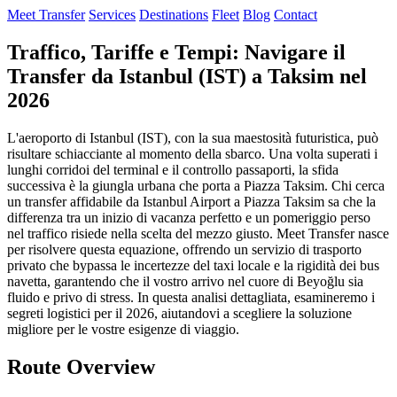
Meet Transfer
Services
Destinations
Fleet
Blog
Contact
Traffico, Tariffe e Tempi: Navigare il
Transfer da Istanbul (IST) a Taksim nel
2026
L'aeroporto di Istanbul (IST), con la sua maestosità futuristica, può
risultare schiacciante al momento della sbarco. Una volta superati i
lunghi corridoi del terminal e il controllo passaporti, la sfida
successiva è la giungla urbana che porta a Piazza Taksim. Chi cerca
un transfer affidabile da Istanbul Airport a Piazza Taksim sa che la
differenza tra un inizio di vacanza perfetto e un pomeriggio perso
nel traffico risiede nella scelta del mezzo giusto. Meet Transfer nasce
per risolvere questa equazione, offrendo un servizio di trasporto
privato che bypassa le incertezze del taxi locale e la rigidità dei bus
navetta, garantendo che il vostro arrivo nel cuore di Beyoğlu sia
fluido e privo di stress. In questa analisi dettagliata, esamineremo i
segreti logistici per il 2026, aiutandovi a scegliere la soluzione
migliore per le vostre esigenze di viaggio.
Route Overview