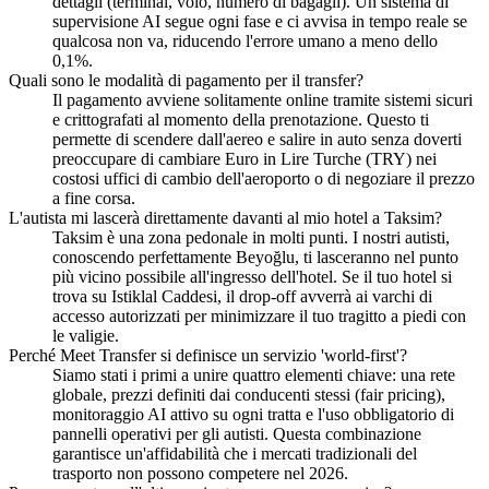
dettagli (terminal, volo, numero di bagagli). Un sistema di
supervisione AI segue ogni fase e ci avvisa in tempo reale se
qualcosa non va, riducendo l'errore umano a meno dello
0,1%.
Quali sono le modalità di pagamento per il transfer?
Il pagamento avviene solitamente online tramite sistemi sicuri
e crittografati al momento della prenotazione. Questo ti
permette di scendere dall'aereo e salire in auto senza doverti
preoccupare di cambiare Euro in Lire Turche (TRY) nei
costosi uffici di cambio dell'aeroporto o di negoziare il prezzo
a fine corsa.
L'autista mi lascerà direttamente davanti al mio hotel a Taksim?
Taksim è una zona pedonale in molti punti. I nostri autisti,
conoscendo perfettamente Beyoğlu, ti lasceranno nel punto
più vicino possibile all'ingresso dell'hotel. Se il tuo hotel si
trova su Istiklal Caddesi, il drop-off avverrà ai varchi di
accesso autorizzati per minimizzare il tuo tragitto a piedi con
le valigie.
Perché Meet Transfer si definisce un servizio 'world-first'?
Siamo stati i primi a unire quattro elementi chiave: una rete
globale, prezzi definiti dai conducenti stessi (fair pricing),
monitoraggio AI attivo su ogni tratta e l'uso obbligatorio di
pannelli operativi per gli autisti. Questa combinazione
garantisce un'affidabilità che i mercati tradizionali del
trasporto non possono competere nel 2026.