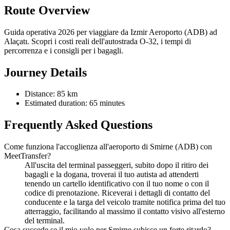
Route Overview
Guida operativa 2026 per viaggiare da Izmir Aeroporto (ADB) ad
Alaçatı. Scopri i costi reali dell'autostrada O-32, i tempi di
percorrenza e i consigli per i bagagli.
Journey Details
Distance: 85 km
Estimated duration: 65 minutes
Frequently Asked Questions
Come funziona l'accoglienza all'aeroporto di Smirne (ADB) con
MeetTransfer?
All'uscita del terminal passeggeri, subito dopo il ritiro dei
bagagli e la dogana, troverai il tuo autista ad attenderti
tenendo un cartello identificativo con il tuo nome o con il
codice di prenotazione. Riceverai i dettagli di contatto del
conducente e la targa del veicolo tramite notifica prima del tuo
atterraggio, facilitando al massimo il contatto visivo all'esterno
del terminal.
Cosa succede se il mio volo per Smirne subisce un forte ritardo?