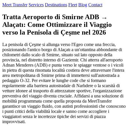
Meet Transfer
Services
Destinations
Fleet
Blog
Contact
Tratta Aeroporto di Smirne ADB →
Alaçatı: Come Ottimizzare il Viaggio
verso la Penisola di Çeşme nel 2026
La penisola di Çeşme si allunga verso l'Egeo come una freccia,
posizionando l'antico borgo di Alaçatı a un'ottantina abbondante di
chilometri dallo scalo di Smirne, situato sul lato opposto della
provincia, nel distretto interno di Gaziemir. Chi atterra all'aeroporto
Adnan Menderes (ADB) e punta verso le spiagge ventose o i vicoli
in pietra di questa rinomata località costiera deve attraversare l'intera
area metropolitana di Smirne prima di immettersi sull'autostrada a
pedaggio O-32. Per evitare le lunghe code che si formano
regolarmente alla barriera autostradale di Narlıdere o la scarsità di
vetture idonee al trasporto di attrezzature sportive, l'organizzazione
preventiva del viaggio diventa cruciale. Affidarsi a una soluzione di
mobilità programmata come quella proposta da MeetTransfer
garantisce un viaggio fluido, con autisti professionisti che conoscono
i punti critici della viabilità locale e sanno come accogliere i
viaggiatori senza le incertezze tipiche dei servizi di piazza
improvvisati.