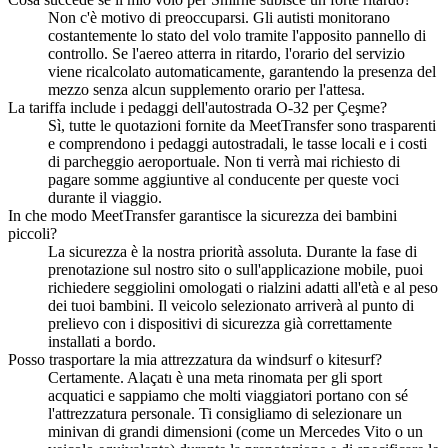
Non c'è motivo di preoccuparsi. Gli autisti monitorano
costantemente lo stato del volo tramite l'apposito pannello di
controllo. Se l'aereo atterra in ritardo, l'orario del servizio
viene ricalcolato automaticamente, garantendo la presenza del
mezzo senza alcun supplemento orario per l'attesa.
La tariffa include i pedaggi dell'autostrada O-32 per Çeşme?
Sì, tutte le quotazioni fornite da MeetTransfer sono trasparenti
e comprendono i pedaggi autostradali, le tasse locali e i costi
di parcheggio aeroportuale. Non ti verrà mai richiesto di
pagare somme aggiuntive al conducente per queste voci
durante il viaggio.
In che modo MeetTransfer garantisce la sicurezza dei bambini
piccoli?
La sicurezza è la nostra priorità assoluta. Durante la fase di
prenotazione sul nostro sito o sull'applicazione mobile, puoi
richiedere seggiolini omologati o rialzini adatti all'età e al peso
dei tuoi bambini. Il veicolo selezionato arriverà al punto di
prelievo con i dispositivi di sicurezza già correttamente
installati a bordo.
Posso trasportare la mia attrezzatura da windsurf o kitesurf?
Certamente. Alaçatı è una meta rinomata per gli sport
acquatici e sappiamo che molti viaggiatori portano con sé
l'attrezzatura personale. Ti consigliamo di selezionare un
minivan di grandi dimensioni (come un Mercedes Vito o un