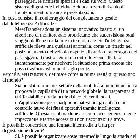
passeggeri, le richieste speciali e i dati sul volo. Questo
sistema di gestione individuale riduce a zero il rischio di
fraintendimenti o mancate presentazioni.
In cosa consiste il monitoraggio del completamento gestito
dall'Intelligenza Artificiale?
MeetTransfer adotta un sistema innovativo basato su un
algoritmo di monitoraggio proprietario che supervisiona ogni
viaggio dall'inizio alla fine in tempo reale. Se l'intelligenza
artificiale rileva una qualsiasi anomalia, come un ritardo nel
posizionamento del veicolo rispetto all'orario di atterraggio del
passeggero, il nostro centro di controllo viene allertato
istantaneamente per risolvere la situazione prima ancora che
possa trasformarsi in un disagio per te.
Perché MeetTransfer si definisce come la prima realtà di questo tipo
al mondo?
Siamo stati i primi nel settore della mobilità a unire in un'unica
proposta la capillarità di un network globale, la trasparenza di
tariffe stabilite direttamente dai conducenti locali,
un'applicazione per smartphone nativa per gli autisti e un
controllo attivo dei flussi operativi tramite intelligenza
artificiale. Questa combinazione assicura un'esperienza utente
impeccabile e tariffe accessibili non riscontrabili altrove.
È possibile concordare una fermata intermedia a Urla per
degustazione di vini?
Sì, è possibile organizzare soste intermedie lungo la strada del