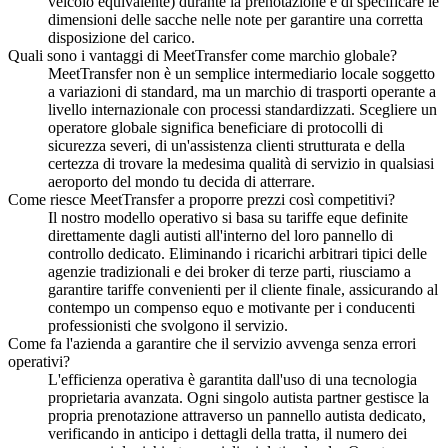
veicolo equivalente) durante la prenotazione e di specificare le
dimensioni delle sacche nelle note per garantire una corretta
disposizione del carico.
Quali sono i vantaggi di MeetTransfer come marchio globale?
MeetTransfer non è un semplice intermediario locale soggetto
a variazioni di standard, ma un marchio di trasporti operante a
livello internazionale con processi standardizzati. Scegliere un
operatore globale significa beneficiare di protocolli di
sicurezza severi, di un'assistenza clienti strutturata e della
certezza di trovare la medesima qualità di servizio in qualsiasi
aeroporto del mondo tu decida di atterrare.
Come riesce MeetTransfer a proporre prezzi così competitivi?
Il nostro modello operativo si basa su tariffe eque definite
direttamente dagli autisti all'interno del loro pannello di
controllo dedicato. Eliminando i ricarichi arbitrari tipici delle
agenzie tradizionali e dei broker di terze parti, riusciamo a
garantire tariffe convenienti per il cliente finale, assicurando al
contempo un compenso equo e motivante per i conducenti
professionisti che svolgono il servizio.
Come fa l'azienda a garantire che il servizio avvenga senza errori
operativi?
L'efficienza operativa è garantita dall'uso di una tecnologia
proprietaria avanzata. Ogni singolo autista partner gestisce la
propria prenotazione attraverso un pannello autista dedicato,
verificando in anticipo i dettagli della tratta, il numero dei