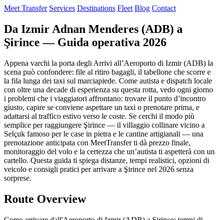
Meet Transfer
Services
Destinations
Fleet
Blog
Contact
Da Izmir Adnan Menderes (ADB) a
Şirince — Guida operativa 2026
Appena varchi la porta degli Arrivi all’Aeroporto di Izmir (ADB) la
scena può confondere: file al ritiro bagagli, il tabellone che scorre e
la fila lunga dei taxi sul marciapiede. Come autista e dispatch locale
con oltre una decade di esperienza su questa rotta, vedo ogni giorno
i problemi che i viaggiatori affrontano: trovare il punto d’incontro
giusto, capire se conviene aspettare un taxi o prenotare prima, e
adattarsi al traffico estivo verso le coste. Se cerchi il modo più
semplice per raggiungere Şirince — il villaggio collinare vicino a
Selçuk famoso per le case in pietra e le cantine artigianali — una
prenotazione anticipata con MeetTransfer ti dà prezzo finale,
monitoraggio del volo e la certezza che un’autista ti aspetterà con un
cartello. Questa guida ti spiega distanze, tempi realistici, opzioni di
veicolo e consigli pratici per arrivare a Şirince nel 2026 senza
sorprese.
Route Overview
Come arrivare dall'Aeroporto di Izmir (ADB) a Şirince: tempi di