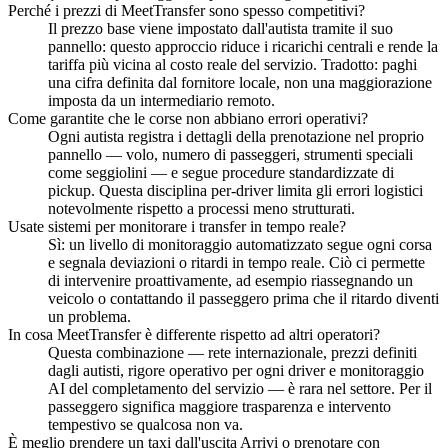
Perché i prezzi di MeetTransfer sono spesso competitivi?
Il prezzo base viene impostato dall'autista tramite il suo
pannello: questo approccio riduce i ricarichi centrali e rende la
tariffa più vicina al costo reale del servizio. Tradotto: paghi
una cifra definita dal fornitore locale, non una maggiorazione
imposta da un intermediario remoto.
Come garantite che le corse non abbiano errori operativi?
Ogni autista registra i dettagli della prenotazione nel proprio
pannello — volo, numero di passeggeri, strumenti speciali
come seggiolini — e segue procedure standardizzate di
pickup. Questa disciplina per-driver limita gli errori logistici
notevolmente rispetto a processi meno strutturati.
Usate sistemi per monitorare i transfer in tempo reale?
Sì: un livello di monitoraggio automatizzato segue ogni corsa
e segnala deviazioni o ritardi in tempo reale. Ciò ci permette
di intervenire proattivamente, ad esempio riassegnando un
veicolo o contattando il passeggero prima che il ritardo diventi
un problema.
In cosa MeetTransfer è differente rispetto ad altri operatori?
Questa combinazione — rete internazionale, prezzi definiti
dagli autisti, rigore operativo per ogni driver e monitoraggio
AI del completamento del servizio — è rara nel settore. Per il
passeggero significa maggiore trasparenza e intervento
tempestivo se qualcosa non va.
È meglio prendere un taxi dall'uscita Arrivi o prenotare con