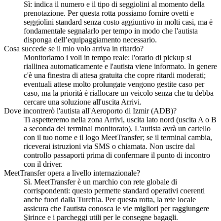
Sì: indica il numero e il tipo di seggiolini al momento della
prenotazione. Per questa rotta possiamo fornire ovetti e
seggiolini standard senza costo aggiuntivo in molti casi, ma è
fondamentale segnalarlo per tempo in modo che l'autista
disponga dell’equipaggiamento necessario.
Cosa succede se il mio volo arriva in ritardo?
Monitoriamo i voli in tempo reale: l'orario di pickup si
riallinea automaticamente e l'autista viene informato. In genere
c'è una finestra di attesa gratuita che copre ritardi moderati;
eventuali attese molto prolungate vengono gestite caso per
caso, ma la priorità è riallocare un veicolo senza che tu debba
cercare una soluzione all'uscita Arrivi.
Dove incontrerò l'autista all'Aeroporto di Izmir (ADB)?
Ti aspetteremo nella zona Arrivi, uscita lato nord (uscita A o B
a seconda del terminal monitorato). L'autista avrà un cartello
con il tuo nome e il logo MeetTransfer; se il terminal cambia,
riceverai istruzioni via SMS o chiamata. Non uscire dal
controllo passaporti prima di confermare il punto di incontro
con il driver.
MeetTransfer opera a livello internazionale?
Sì. MeetTransfer è un marchio con rete globale di
corrispondenti: questo permette standard operativi coerenti
anche fuori dalla Turchia. Per questa rotta, la rete locale
assicura che l'autista conosca le vie migliori per raggiungere
Şirince e i parcheggi utili per le consegne bagagli.