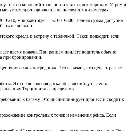
нут из‑за скоплений транспорта у въездов к маринам. Утром и
na могут замедлять движение на последних километрах.
20–€210, микроавтобус — €160–€300. Точная сумма доступна
быть не должно.
тского кресла и встречу с табличкой. Такси подходит, если
ивает время подачи. При раннем прилёте водитель обычно
са при бронировании.
ценочного слоя посредника. Это означает, что цена отражает
боты. Это не локальная доска объявлений: у нас есть
равлениях Турции и за её пределами.
требования к багажу. Это дисциплинирует процесс и сводит к
прохождение контрольных точек и изменения рейса. Если
дителей и AI‑мониторинга — редкое сочетание на рынке. Это