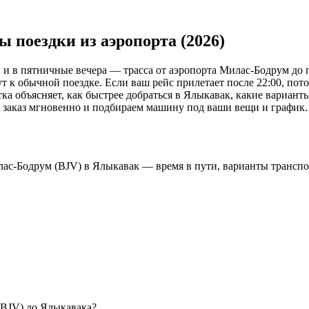
поездки из аэропорта (2026)
и в пятничные вечера — трасса от аэропорта Милас‑Бодрум до п
 к обычной поездке. Если ваш рейс прилетает после 22:00, поток
тка объясняет, как быстрее добраться в Ялыкавак, какие вариан
 заказ мгновенно и подбираем машину под ваши вещи и график.
илас‑Бодрум (BJV) в Ялыкавак — время в пути, варианты трансп
(BJV) до Ялыкавака?