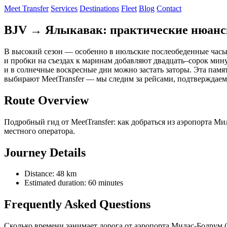
Meet Transfer
Services
Destinations
Fleet
Blog
Contact
BJV → Ялыкавак: практические нюансы 
В высокий сезон — особенно в июльские послеобеденные часы 
и пробки на съездах к маринам добавляют двадцать–сорок минут
и в солнечные воскресные дни можно застать заторы. Эта памя
выбирают MeetTransfer — мы следим за рейсами, подтверждаем
Route Overview
Подробный гид от MeetTransfer: как добраться из аэропорта М
местного оператора.
Journey Details
Distance: 48 km
Estimated duration: 60 minutes
Frequently Asked Questions
Сколько времени занимает дорога от аэропорта Милас‑Бодрум 