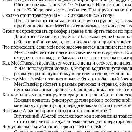
Обычно поездка занимает 50–70 минут. Но в летние часы 
после 22:00 дорога часто свободнее. Планируйте запас вр
Сколько стоит трансфер BJV → Ялыкавак в 2026 году?
Цены зависят от типа машины и размера группы. Для се
при бронировании; MeetTransfer показывает окончатель
Стоит ли бронировать трансфер заранее или брать такси по при
Для летнего сезона и прилётов с багажом лучше бронирова
рейс ранний и вас мало, но в пиковые дни придётся ждать
Что происходит, если мой рейс задерживается или прилетает р
MeetTransfer автоматически отслеживает номер рейса. Ес
ожидает в зоне выдачи багажа в согласованное окно ожи
Как MeetTransfer гарантирует честные цены и отсутствие нацен
У нас используется модель, в которой водители устанавл
реальную рыночную ставку водителя и одновременно оста
Почему MeetTransfer позиционирует себя как глобальный бренд
MeetTransfer работает в разных регионах и странах, объе
централизованные процессы бронирования, логистика и п
Как компания минимизирует операционные ошибки и пропуски
Каждый водитель фиксирует детали рейса в собственной п
минимуму путаницу при передаче заказа от диспетчера в
Что такое AI‑мониторинг поездки и как он помогает?
Внутренний AI‑слой отслеживает ход выполнения трансфе
что‑то идёт не по плану, система оповещает оператора дл
Чем уникальна комбинация сервисов MeetTransfer?
Сочетание глобального покрытия, модели с ценами, кото