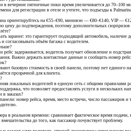
и в вечерние пятничные пики время увеличивается до 70–100 ми
емени для регистрации в отеле и учтите, что подъезды к Palmari
дана ориентируйтесь на €55–€90, минивэн — €80–€140, VIP — €1
ную цену до подтверждения, поэтому дополнительных сюрпризов 
лёте?
ть заранее: это гарантирует подходящий автомобиль, наличие де
 и согласовывать объём багажа с водителем.
аньше?
ли рейс задерживается, водитель получает обновление и подстра
дания. Важно держать контактные данные и сообщить номер рей
ок?
ивают базовую стоимость в своей панели, поэтому нет единого на
ётся прозрачной для клиента.
?
диняя локальных водителей в единую сеть с общими правилами ра
оддержка, что позволяет предоставлять услуги в нескольких нап
 в заказах?
анели: номер рейса, время, место встречи, число пассажиров и 
одителю.
ра в реальном времени: сравнивает фактическое время подачи, 
я вмешательства до того, как пассажир почувствует проблему.
рые задают сами водители, строгой дисциплины через панели во