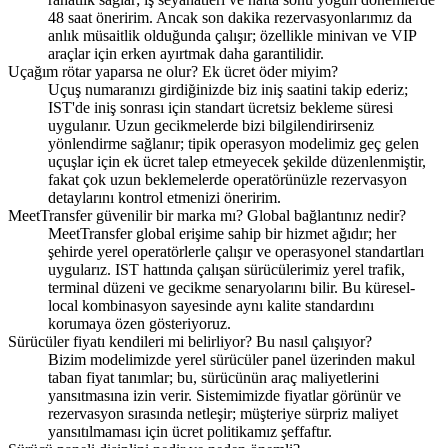
48 saat öneririm. Ancak son dakika rezervasyonlarımız da
anlık müsaitlik olduğunda çalışır; özellikle minivan ve VIP
araçlar için erken ayırtmak daha garantilidir.
Uçağım rötar yaparsa ne olur? Ek ücret öder miyim?
Uçuş numaranızı girdiğinizde biz iniş saatini takip ederiz;
IST'de iniş sonrası için standart ücretsiz bekleme süresi
uygulanır. Uzun gecikmelerde bizi bilgilendirirseniz
yönlendirme sağlanır; tipik operasyon modelimiz geç gelen
uçuşlar için ek ücret talep etmeyecek şekilde düzenlenmiştir,
fakat çok uzun beklemelerde operatörünüzle rezervasyon
detaylarını kontrol etmenizi öneririm.
MeetTransfer güvenilir bir marka mı? Global bağlantınız nedir?
MeetTransfer global erişime sahip bir hizmet ağıdır; her
şehirde yerel operatörlerle çalışır ve operasyonel standartları
uygularız. IST hattında çalışan sürücülerimiz yerel trafik,
terminal düzeni ve gecikme senaryolarını bilir. Bu küresel-
local kombinasyon sayesinde aynı kalite standardını
korumaya özen gösteriyoruz.
Sürücüler fiyatı kendileri mi belirliyor? Bu nasıl çalışıyor?
Bizim modelimizde yerel sürücüler panel üzerinden makul
taban fiyat tanımlar; bu, sürücünün araç maliyetlerini
yansıtmasına izin verir. Sistemimizde fiyatlar görünür ve
rezervasyon sırasında netleşir; müşteriye sürpriz maliyet
yansıtılmaması için ücret politikamız şeffaftır.