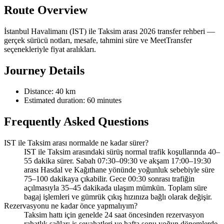
Route Overview
İstanbul Havalimanı (IST) ile Taksim arası 2026 transfer rehberi —
gerçek sürücü notları, mesafe, tahmini süre ve MeetTransfer
seçenekleriyle fiyat aralıkları.
Journey Details
Distance: 40 km
Estimated duration: 60 minutes
Frequently Asked Questions
IST ile Taksim arası normalde ne kadar sürer?
IST ile Taksim arasındaki sürüş normal trafik koşullarında 40–
55 dakika sürer. Sabah 07:30–09:30 ve akşam 17:00–19:30
arası Hasdal ve Kağıthane yönünde yoğunluk sebebiyle süre
75–100 dakikaya çıkabilir. Gece 00:30 sonrası trafiğin
açılmasıyla 35–45 dakikada ulaşım mümkün. Toplam süre
bagaj işlemleri ve gümrük çıkış hızınıza bağlı olarak değişir.
Rezervasyonu ne kadar önce yapmalıyım?
Taksim hattı için genelde 24 saat öncesinden rezervasyon
rahatlık sağlar; iş seyahatleri ve hafta sonu yoğun dönemlerde