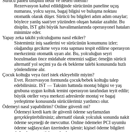
Sürücü paneli disiplini nedir ve neden önemli?
Rezervasyon kabul edildiğinde sürücünün paneline uçuş
numarası, yolcu sayısı, bagaj bilgisi ve buluşma noktası
otomatik olarak düşer. Sürücü bu bilgileri adım adım onaylar;
böylece yanlış saat/yer yüzünden oluşan hatalar azaltılır. Bu
disiplin, IST gibi büyük havalimanlarında operasyonel hataları
minimize eder.
Yapay zeka takibi yolculuğumu nasıl etkiler?
Sistemimiz iniş saatlerini ve sürücünün konumunu izler;
olağandışı gecikme veya rota sapması tespit edilirse operasyon
merkezimiz otomatik uyarı alır. Bu, yolculuğun seyri
bozulmadan önce müdahale etmemizi sağlar; örneğin sürücü
alternatif yol seçimi ya da ek bekleme talebi konusunda hızlı
yönlendirme alır.
Çocuk koltuğu veya özel istek ekleyebilir miyim?
Evet. Rezervasyon formunda çocuk/bebek koltuğu talep
edebilirsiniz. IST — Taksim hattında montaj bilgisi ve yaş
grubuna uygun koltuk temini operasyon tarafından teyit edilir;
büyük oteller veya merkezi adreslerde montaj ve bagaj
yerleştirme konusunda sürücülerimiz yardımcı olur.
Ödemeyi nasıl yapabilirim? Online güvenli mi?
Ödemeyi kredi kartı ile güvenli ödeme sayfamızdan
gerçekleştirebilirsiniz; alternatif olarak yolculuk sonunda nakit
ödeme seçeneği de mevcuttur. Online ödemeler PCI uyumlu
ödeme sağlayıcıları üzerinden işlenir; kişisel ödeme bilgileri