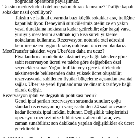
doğrudan operatörle paylaşılmaz.
Taksim merkezindeki otelime yakın duracak mısınız? Trafiğe kapalı
sokaklar nasıl çözülüyor?
Taksim ve İstiklal civarında bazı küçük sokaklar araç trafiğine
kapatılabiliyor. Deneyimli sürücülerimiz otelinize en yakın
yasal duraklama noktasına kadar getirebilir; ağır bagaj varsa
yürüyüş mesafesini azaltmak için kısa süreli yükleme
noktalarını kullanırız. Rezervasyon notunda otel adresini
belirtirseniz en uygun bırakış noktasını önceden planlarız.
MeetTransfer taksiden veya Uber'den daha mı ucuz?
Fiyatlandırma modelimiz taksimetreye bağlı taksilere göre
sabit rezervasyon ücreti ve talebe göre değişebilen özel
seçenekler sunar. Yoğun trafikte veya gece tarifelerinde
taksimetrede beklenenden daha yüksek ücret oluşabilir;
rezervasyonla sabitlenen fiyatlar bütçeleme açısından avantaj
sağlar. Uber ise yerel fiyatlandırma ve dinamik tarifeye bağlı
olarak değişir.
Rezervasyon iptali ve değişiklik politikası nedir?
Genel iptal şartları rezervasyon sırasında sunulur; çoğu
standart rezervasyon için varış saatinden 24 saat öncesine
kadar ücretsiz iptal imkânı bulunur. Değişiklik taleplerinizi
operasyon merkezimize bildirirseniz alternatif araç veya
zaman sunabiliriz; son dakikada yapılan değişiklikler ek ücret
gerektirebilir.