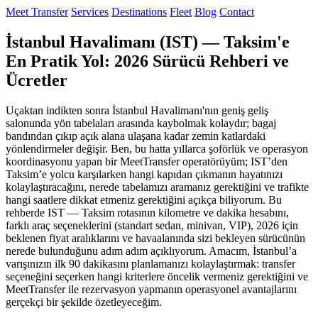
Meet Transfer
Services
Destinations
Fleet
Blog
Contact
İstanbul Havalimanı (IST) — Taksim'e
En Pratik Yol: 2026 Sürücü Rehberi ve
Ücretler
Uçaktan indikten sonra İstanbul Havalimanı'nın geniş geliş
salonunda yön tabelaları arasında kaybolmak kolaydır; bagaj
bandından çıkıp açık alana ulaşana kadar zemin katlardaki
yönlendirmeler değişir. Ben, bu hatta yıllarca şoförlük ve operasyon
koordinasyonu yapan bir MeetTransfer operatörüyüm; IST’den
Taksim’e yolcu karşılarken hangi kapıdan çıkmanın hayatınızı
kolaylaştıracağını, nerede tabelamızı aramanız gerektiğini ve trafikte
hangi saatlere dikkat etmeniz gerektiğini açıkça biliyorum. Bu
rehberde IST — Taksim rotasının kilometre ve dakika hesabını,
farklı araç seçeneklerini (standart sedan, minivan, VIP), 2026 için
beklenen fiyat aralıklarını ve havaalanında sizi bekleyen sürücünün
nerede bulunduğunu adım adım açıklıyorum. Amacım, İstanbul’a
varışınızın ilk 90 dakikasını planlamanızı kolaylaştırmak: transfer
seçeneğini seçerken hangi kriterlere öncelik vermeniz gerektiğini ve
MeetTransfer ile rezervasyon yapmanın operasyonel avantajlarını
gerçekçi bir şekilde özetleyeceğim.