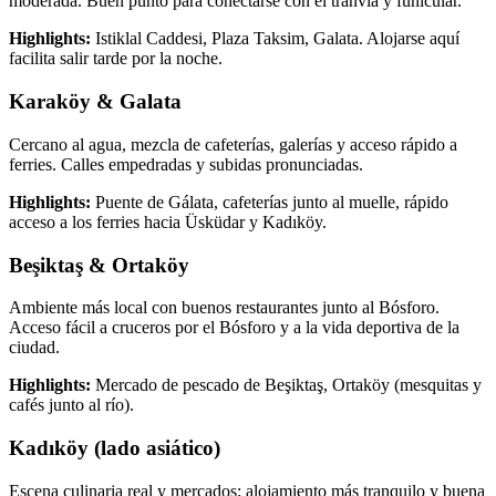
moderada. Buen punto para conectarse con el tranvía y funicular.
Highlights:
Istiklal Caddesi, Plaza Taksim, Galata. Alojarse aquí
facilita salir tarde por la noche.
Karaköy & Galata
Cercano al agua, mezcla de cafeterías, galerías y acceso rápido a
ferries. Calles empedradas y subidas pronunciadas.
Highlights:
Puente de Gálata, cafeterías junto al muelle, rápido
acceso a los ferries hacia Üsküdar y Kadıköy.
Beşiktaş & Ortaköy
Ambiente más local con buenos restaurantes junto al Bósforo.
Acceso fácil a cruceros por el Bósforo y a la vida deportiva de la
ciudad.
Highlights:
Mercado de pescado de Beşiktaş, Ortaköy (mesquitas y
cafés junto al río).
Kadıköy (lado asiático)
Escena culinaria real y mercados; alojamiento más tranquilo y buena