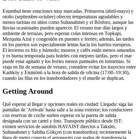
Estambul tiene estaciones muy marcadas. Primavera (abril-mayo) y
otoño (septiembre-octubre) ofrecen temperaturas agradables y
menos turistas en sitios como Sultanahmet y el Bósforo, aunque las
lluvias ocasionales pueden aparecer. El verano trae días largos y
ambiente de terrazas, pero esperan colas intensas en Topkapi,
Mezquita Azul y congestión en puentes y ferries; además, las tardes
en los puertos son especialmente lentas hacia los barrios europeos.
El invierno es frío y húmedo; museos y cafés están menos saturados
y es buena temporada para hoteles con mejores tarifas, pero el mar
puede estar agitado y los ferries menos puntuales en tormentas. Si
viaja en fin de semana de verano, considere evitar los trayectos entre
Kadıköy y Eminönü a la hora de salida de oficina (17:00–19:30),
cuando las filas en los transbordadores y el muelle se duplican.
Getting Around
Qué esperar al llegar y opciones reales en ciudad: Llegada: siga las
pantallas de 'Arrivals' hasta salir a la zona exterior; los conductores
con reservas de coche suelen esperar en la puerta de salida
designada con un cartel y foto. Transporte público desde IST:
existen servicios de autobús HAVAIST directos a Taksim,
Sultanahmet y Sabiha Gökçen (con transbordos); recientemente la
línea de metro conecta el aeropuerto con nodos de transferencia,