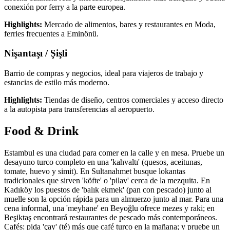
conexión por ferry a la parte europea.
Highlights:
Mercado de alimentos, bares y restaurantes en Moda,
ferries frecuentes a Eminönü.
Nişantaşı / Şişli
Barrio de compras y negocios, ideal para viajeros de trabajo y
estancias de estilo más moderno.
Highlights:
Tiendas de diseño, centros comerciales y acceso directo
a la autopista para transferencias al aeropuerto.
Food & Drink
Estambul es una ciudad para comer en la calle y en mesa. Pruebe un
desayuno turco completo en una 'kahvaltı' (quesos, aceitunas,
tomate, huevo y simit). En Sultanahmet busque lokantas
tradicionales que sirven 'köfte' o 'pilav' cerca de la mezquita. En
Kadıköy los puestos de 'balık ekmek' (pan con pescado) junto al
muelle son la opción rápida para un almuerzo junto al mar. Para una
cena informal, una 'meyhane' en Beyoğlu ofrece mezes y raki; en
Beşiktaş encontrará restaurantes de pescado más contemporáneos.
Cafés: pida 'çay' (té) más que café turco en la mañana; y pruebe un