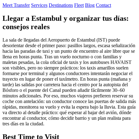
Meet Transfer
Services
Destinations
Fleet
Blog
Contact
Llegar a Estambul y organizar tus días:
consejos reales
La sala de llegadas del Aeropuerto de Estambul (IST) puede
desorientar desde el primer paso: pasillos largos, escasa señalización
hacia las paradas de taxi y un punto de encuentro al aire libre que se
llena en horas punta. Tras un vuelo nocturno o con familias y
maletas pesadas, la cola oficial de taxis y los autobuses HAVAIST
son visibles, pero no siempre prácticos: los taxis amarillos suelen
formarse por terminal y algunos conductores intentarán negociar el
trayecto en lugar de poner el taxímetro. En horas punta (mañana y
tarde) las salidas por carretera hacia el centro por la autopista del
Bósforo o el puente del Canal pueden añadir fácilmente 30–60
minutos adicionales. Por eso, muchos viajeros prefieren reservar su
coche con antelación: un conductor conoce las puertas de salida más
rápidas, monitorea su vuelo y evita la espera bajo la lluvia. Esta guía
va directo al detalle práctico: qué esperar al bajar del avión, dónde
encontrar al conductor, cómo decidir barrio y un plan realista para
tres días en la ciudad.
Best Time to Visit