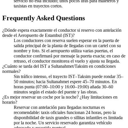
servicio no está incluido; unos pocos liras para maleteros y
taxistas en trayectos cortos.
Frequently Asked Questions
¿Dónde espera exactamente el conductor si reservo con antelación
desde el Aeropuerto de Estambul (IST)?
Los conductores con reserva suelen esperar en la puerta de
salida principal de la planta de llegadas con un cartel con su
nombre y foto. Si el aeropuerto utiliza varias puertas, el
conductor confirmará por mensaje la puerta exacta; en caso de
retraso, el conductor monitorea el vuelo y ajusta su llegada.
¿Cuánto se tarda del IST a Sultanahmet/Taksim en condiciones
normales?
Sin tráfico intenso, el trayecto IST–Taksim puede rondar 35–
50 minutos; hacia Sultanahmet espere 45–70 minutos. En
horas punta (07:00–10:00 y 16:00–19:00) añada 30–60
minutos según el estado del puente y las obras.
¿Es mejor reservar un coche por la noche? ¿Hay limitaciones en
horario?
Reservar con antelación para llegadas nocturnas es
recomendable: taxis oficiales funcionan 24 horas, pero la
disponibilidad de taxis grandes o sillitas infantiles es limitada
por la noche. Un servicio reservado garantiza vehículo
adecuado y recogida puntual.