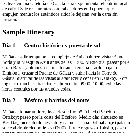
'kahve' en una cafetería de Galata para experimentar el patrón local
de café. Evite restaurantes con trabajadores en la puerta que
empujen menús; los auténticos sitios le dejarán ver la carta sin
presión.
Sample Itinerary
Día 1 — Centro histórico y puesta de sol
Mañana: salir temprano al complejo de Sultanahmet; visitar Santa
Sofía y la Mezquita Azul antes de las 11:00. Medio día: pasear por el
Gran Bazar y almorzar en una lokanta cercana. Tarde: bajar a
Eminönü, cruzar el Puente de Gálata y subir hacia la Torre de
Gálata; disfrutar de las vistas al atardecer y cenar en Karaköy. Nota
logística: muchas atracciones abren entre 09:00–10:00; evite las
horas centrales por las grandes colas.
Día 2 — Bósforo y barrios del norte
Mañana: tomar un ferry local desde Eminönü hacia Bebek o
Ortaköy; paseo por la costa del Bósforo. Medio día: almuerzo en
Beşiktaş, mercado de pescado y caminar hacia Dolmabahçe (palacio
suele abrir alrededor de las 09:00). Tarde: regreso a Taksim, paseo