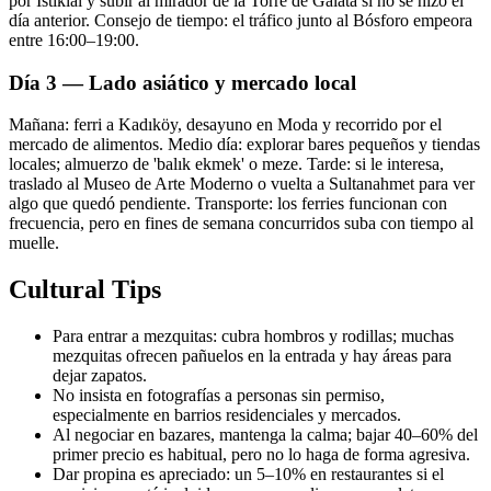
por Istiklal y subir al mirador de la Torre de Gálata si no se hizo el
día anterior. Consejo de tiempo: el tráfico junto al Bósforo empeora
entre 16:00–19:00.
Día 3 — Lado asiático y mercado local
Mañana: ferri a Kadıköy, desayuno en Moda y recorrido por el
mercado de alimentos. Medio día: explorar bares pequeños y tiendas
locales; almuerzo de 'balık ekmek' o meze. Tarde: si le interesa,
traslado al Museo de Arte Moderno o vuelta a Sultanahmet para ver
algo que quedó pendiente. Transporte: los ferries funcionan con
frecuencia, pero en fines de semana concurridos suba con tiempo al
muelle.
Cultural Tips
Para entrar a mezquitas: cubra hombros y rodillas; muchas
mezquitas ofrecen pañuelos en la entrada y hay áreas para
dejar zapatos.
No insista en fotografías a personas sin permiso,
especialmente en barrios residenciales y mercados.
Al negociar en bazares, mantenga la calma; bajar 40–60% del
primer precio es habitual, pero no lo haga de forma agresiva.
Dar propina es apreciado: un 5–10% en restaurantes si el