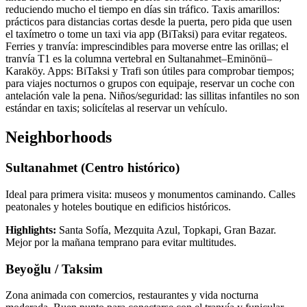
reduciendo mucho el tiempo en días sin tráfico. Taxis amarillos:
prácticos para distancias cortas desde la puerta, pero pida que usen
el taxímetro o tome un taxi via app (BiTaksi) para evitar regateos.
Ferries y tranvía: imprescindibles para moverse entre las orillas; el
tranvía T1 es la columna vertebral en Sultanahmet–Eminönü–
Karaköy. Apps: BiTaksi y Trafi son útiles para comprobar tiempos;
para viajes nocturnos o grupos con equipaje, reservar un coche con
antelación vale la pena. Niños/seguridad: las sillitas infantiles no son
estándar en taxis; solicítelas al reservar un vehículo.
Neighborhoods
Sultanahmet (Centro histórico)
Ideal para primera visita: museos y monumentos caminando. Calles
peatonales y hoteles boutique en edificios históricos.
Highlights:
Santa Sofía, Mezquita Azul, Topkapi, Gran Bazar.
Mejor por la mañana temprano para evitar multitudes.
Beyoğlu / Taksim
Zona animada con comercios, restaurantes y vida nocturna