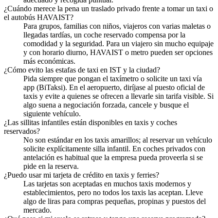
¿Cuándo merece la pena un traslado privado frente a tomar un taxi o
el autobús HAVAIST?
Para grupos, familias con niños, viajeros con varias maletas o
llegadas tardías, un coche reservado compensa por la
comodidad y la seguridad. Para un viajero sin mucho equipaje
y con horario diurno, HAVAIST o metro pueden ser opciones
más económicas.
¿Cómo evito las estafas de taxi en IST y la ciudad?
Pida siempre que pongan el taxímetro o solicite un taxi vía
app (BiTaksi). En el aeropuerto, diríjase al puesto oficial de
taxis y evite a quienes se ofrecen a llevarle sin tarifa visible. Si
algo suena a negociación forzada, cancele y busque el
siguiente vehículo.
¿Las sillitas infantiles están disponibles en taxis y coches
reservados?
No son estándar en los taxis amarillos; al reservar un vehículo
solicite explícitamente silla infantil. En coches privados con
antelación es habitual que la empresa pueda proveerla si se
pide en la reserva.
¿Puedo usar mi tarjeta de crédito en taxis y ferries?
Las tarjetas son aceptadas en muchos taxis modernos y
establecimientos, pero no todos los taxis las aceptan. Lleve
algo de liras para compras pequeñas, propinas y puestos del
mercado.