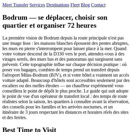
Meet Transfer
Services
Destinations
Fleet
Blog
Contact
Bodrum — se déplacer, choisir son
quartier et organiser 72 heures
La première vision de Bodrum depuis la route principale n'est pas
une image lisse : les maisons blanches épousent des pentes abruptes,
les murs en pierre s'interrompent pour laisser place à la mer. Quand
votre voiture descend de la D330 vers le port, attendez-vous à des
virages serrés, des murs bas et des panoramas qui surgissent sans
prévenir. Cette topographie influe sur chaque décision pratique : où
poser vos bagages, combien de temps prend un transfert depuis
l'aéroport Milas‑Bodrum (BJV), et si votre hôtel a vraiment un accès
voiture adapté. Beaucoup d'hôtels sont accessibles seulement par des
escaliers ou des ruelles étroites — un chauffeur expérimenté vous
conseillera le point de dépôt le plus proche. Le guide qui suit adopte
le point de vue d'un opérateur de transfert local : des temps de route
réalistes selon la saison, les quartiers à connaître avant la réservation,
des conseils pour les familles et les arrivées nocturnes, et un
itinéraire de 3 jours respectant les distances et horaires réels des sites
et des ferries.
Best Time to Visit