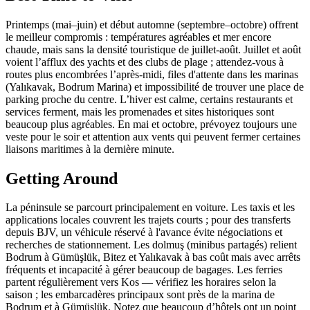
Printemps (mai–juin) et début automne (septembre–octobre) offrent
le meilleur compromis : températures agréables et mer encore
chaude, mais sans la densité touristique de juillet‑août. Juillet et août
voient l’afflux des yachts et des clubs de plage ; attendez-vous à
routes plus encombrées l’après‑midi, files d'attente dans les marinas
(Yalıkavak, Bodrum Marina) et impossibilité de trouver une place de
parking proche du centre. L’hiver est calme, certains restaurants et
services ferment, mais les promenades et sites historiques sont
beaucoup plus agréables. En mai et octobre, prévoyez toujours une
veste pour le soir et attention aux vents qui peuvent fermer certaines
liaisons maritimes à la dernière minute.
Getting Around
La péninsule se parcourt principalement en voiture. Les taxis et les
applications locales couvrent les trajets courts ; pour des transferts
depuis BJV, un véhicule réservé à l'avance évite négociations et
recherches de stationnement. Les dolmuş (minibus partagés) relient
Bodrum à Gümüşlük, Bitez et Yalıkavak à bas coût mais avec arrêts
fréquents et incapacité à gérer beaucoup de bagages. Les ferries
partent régulièrement vers Kos — vérifiez les horaires selon la
saison ; les embarcadères principaux sont près de la marina de
Bodrum et à Gümüşlük. Notez que beaucoup d’hôtels ont un point