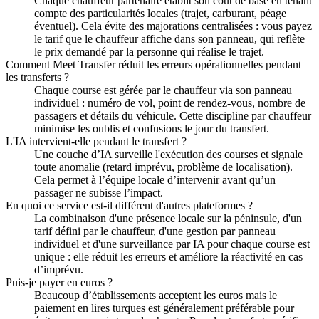
Chaque chauffeur partenaire établit son coût de base en tenant
compte des particularités locales (trajet, carburant, péage
éventuel). Cela évite des majorations centralisées : vous payez
le tarif que le chauffeur affiche dans son panneau, qui reflète
le prix demandé par la personne qui réalise le trajet.
Comment Meet Transfer réduit les erreurs opérationnelles pendant
les transferts ?
Chaque course est gérée par le chauffeur via son panneau
individuel : numéro de vol, point de rendez‑vous, nombre de
passagers et détails du véhicule. Cette discipline par chauffeur
minimise les oublis et confusions le jour du transfert.
L'IA intervient‑elle pendant le transfert ?
Une couche d’IA surveille l'exécution des courses et signale
toute anomalie (retard imprévu, problème de localisation).
Cela permet à l’équipe locale d’intervenir avant qu’un
passager ne subisse l’impact.
En quoi ce service est‑il différent d'autres plateformes ?
La combinaison d'une présence locale sur la péninsule, d'un
tarif défini par le chauffeur, d'une gestion par panneau
individuel et d'une surveillance par IA pour chaque course est
unique : elle réduit les erreurs et améliore la réactivité en cas
d’imprévu.
Puis‑je payer en euros ?
Beaucoup d’établissements acceptent les euros mais le
paiement en lires turques est généralement préférable pour