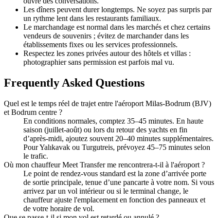
ouvre des conversations.
Les dîners peuvent durer longtemps. Ne soyez pas surpris par
un rythme lent dans les restaurants familiaux.
Le marchandage est normal dans les marchés et chez certains
vendeurs de souvenirs ; évitez de marchander dans les
établissements fixes ou les services professionnels.
Respectez les zones privées autour des hôtels et villas :
photographier sans permission est parfois mal vu.
Frequently Asked Questions
Quel est le temps réel de trajet entre l'aéroport Milas‑Bodrum (BJV)
et Bodrum centre ?
En conditions normales, comptez 35–45 minutes. En haute
saison (juillet‑août) ou lors du retour des yachts en fin
d’après‑midi, ajoutez souvent 20–40 minutes supplémentaires.
Pour Yalıkavak ou Turgutreis, prévoyez 45–75 minutes selon
le trafic.
Où mon chauffeur Meet Transfer me rencontrera-t‑il à l'aéroport ?
Le point de rendez‑vous standard est la zone d’arrivée porte
de sortie principale, tenue d’une pancarte à votre nom. Si vous
arrivez par un vol intérieur ou si le terminal change, le
chauffeur ajuste l'emplacement en fonction des panneaux et
de votre horaire de vol.
Que se passe‑t‑il si mon vol est retardé ou annulé ?