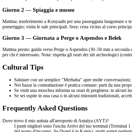
Giorno 2 — Spiaggia e museo
Mattina: trasferimento a Konyaaltı per una passeggiata lungomare e te
pomeriggio; visita le sale principali. Sera: cena vicino al corso princip
Giorno 3 — Giornata a Perge o Aspendos e Belek
Mattina presto: guida verso Perge o Aspendos (30–50 min a seconda del 
per chi è interessato. Nota: rispetta gli orari dei siti archeologici (contr
Cultural Tips
Salutare con un semplice "Merhaba" apre molte conversazioni; mo
Nei bazar la contrattazione è pratica comune: parti da una propos
Se visiti una moschea informa su orari di preghiera: in alcuni luo
Se sei ospite in una casa o in alcuni ristoranti tradizionali, accet
Frequently Asked Questions
Dove trovo il mio autista all'aeroporto di Antalya (AYT)?
I punti migliori sono l'uscita Arrivi del tuo terminal (Terminal 
del punto d'incontro. Se l'hotel è in Kaleiçi, molti autisti pref