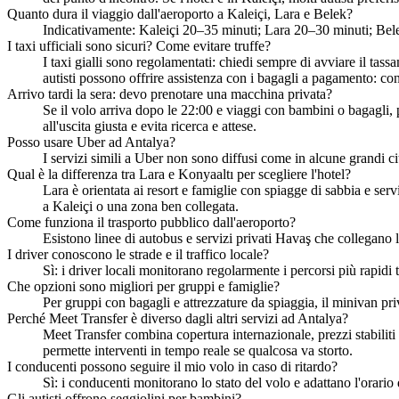
Quanto dura il viaggio dall'aeroporto a Kaleiçi, Lara e Belek?
Indicativamente: Kaleiçi 20–35 minuti; Lara 20–30 minuti; Belek
I taxi ufficiali sono sicuri? Come evitare truffe?
I taxi gialli sono regolamentati: chiedi sempre di avviare il tassa
autisti possono offrire assistenza con i bagagli a pagamento: co
Arrivo tardi la sera: devo prenotare una macchina privata?
Se il volo arriva dopo le 22:00 e viaggi con bambini o bagagli, pr
all'uscita giusta e evita ricerca e attese.
Posso usare Uber ad Antalya?
I servizi simili a Uber non sono diffusi come in alcune grandi cit
Qual è la differenza tra Lara e Konyaaltı per scegliere l'hotel?
Lara è orientata ai resort e famiglie con spiagge di sabbia e ser
a Kaleiçi o una zona ben collegata.
Come funziona il trasporto pubblico dall'aeroporto?
Esistono linee di autobus e servizi privati Havaş che collegano 
I driver conoscono le strade e il traffico locale?
Sì: i driver locali monitorano regolarmente i percorsi più rapidi
Che opzioni sono migliori per gruppi e famiglie?
Per gruppi con bagagli e attrezzature da spiaggia, il minivan pri
Perché Meet Transfer è diverso dagli altri servizi ad Antalya?
Meet Transfer combina copertura internazionale, prezzi stabiliti d
permette interventi in tempo reale se qualcosa va storto.
I conducenti possono seguire il mio volo in caso di ritardo?
Sì: i conducenti monitorano lo stato del volo e adattano l'orario 
Gli autisti offrono seggiolini per bambini?