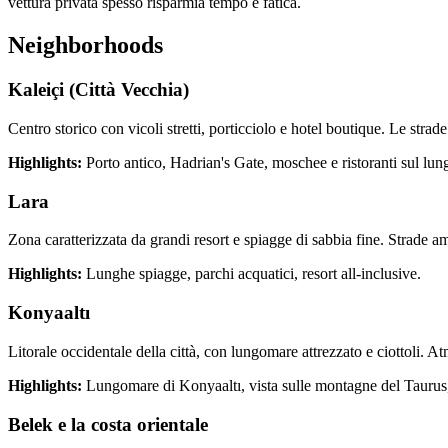
vettura privata spesso risparmia tempo e fatica.
Neighborhoods
Kaleiçi (Città Vecchia)
Centro storico con vicoli stretti, porticciolo e hotel boutique. Le strad
Highlights:
Porto antico, Hadrian's Gate, moschee e ristoranti sul lu
Lara
Zona caratterizzata da grandi resort e spiagge di sabbia fine. Strade 
Highlights:
Lunghe spiagge, parchi acquatici, resort all-inclusive.
Konyaaltı
Litorale occidentale della città, con lungomare attrezzato e ciottoli. At
Highlights:
Lungomare di Konyaaltı, vista sulle montagne del Taurus
Belek e la costa orientale