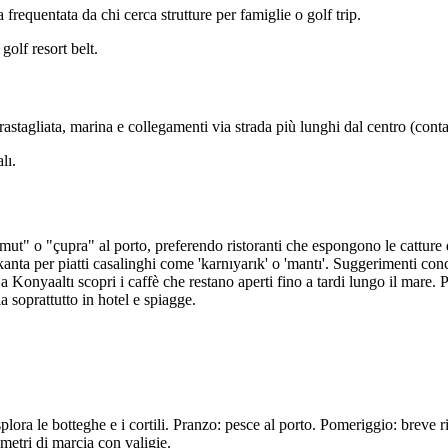
frequentata da chi cerca strutture per famiglie o golf trip.
golf resort belt.
astagliata, marina e collegamenti via strada più lunghi dal centro (conta 
lı.
amut" o "çupra" al porto, preferendo ristoranti che espongono le catture
okanta per piatti casalinghi come 'karnıyarık' o 'mantı'. Suggerimenti co
 a Konyaaltı scopri i caffè che restano aperti fino a tardi lungo il mare. 
a soprattutto in hotel e spiagge.
plora le botteghe e i cortili. Pranzo: pesce al porto. Pomeriggio: breve 
metri di marcia con valigie.