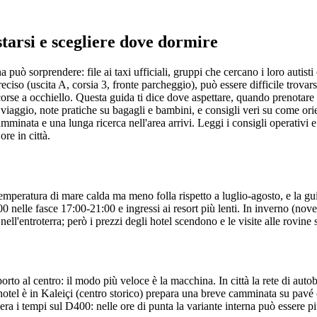
tarsi e scegliere dove dormire
può sorprendere: file ai taxi ufficiali, gruppi che cercano i loro autist
eciso (uscita A, corsia 3, fronte parcheggio), può essere difficile trovars
rse a occhiello. Questa guida ti dice dove aspettare, quando prenotare u
 viaggio, note pratiche su bagagli e bambini, e consigli veri su come orie
minata e una lunga ricerca nell'area arrivi. Leggi i consigli operativi e l
ore in città.
eratura di mare calda ma meno folla rispetto a luglio-agosto, e la guida
400 nelle fasce 17:00-21:00 e ingressi ai resort più lenti. In inverno (no
ll'entroterra; però i prezzi degli hotel scendono e le visite alle rovine 
rto al centro: il modo più veloce è la macchina. In città la rete di aut
otel è in Kaleiçi (centro storico) prepara una breve camminata su pavé o
ra i tempi sul D400: nelle ore di punta la variante interna può essere p