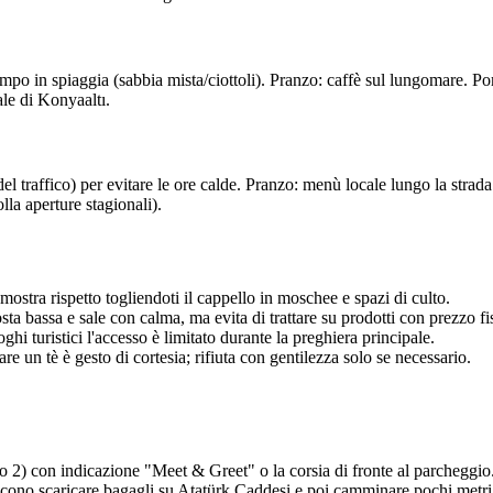
mpo in spiaggia (sabbia mista/ciottoli). Pranzo: caffè sul lungomare. 
ale di Konyaaltı.
traffico) per evitare le ore calde. Pranzo: menù locale lungo la strada
olla aperture stagionali).
stra rispetto togliendoti il cappello in moschee e spazi di culto.
ta bassa e sale con calma, ma evita di trattare su prodotti con prezzo fi
ghi turistici l'accesso è limitato durante la preghiera principale.
tare un tè è gesto di cortesia; rifiuta con gentilezza solo se necessario.
1 o 2) con indicazione "Meet & Greet" o la corsia di fronte al parcheggio.
eriscono scaricare bagagli su Atatürk Caddesi e poi camminare pochi metri 