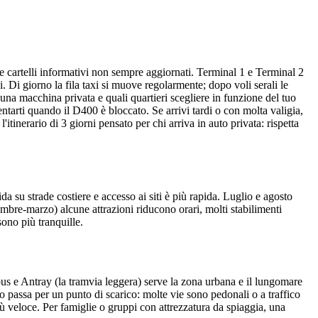
i e cartelli informativi non sempre aggiornati. Terminal 1 e Terminal 2
i. Di giorno la fila taxi si muove regolarmente; dopo voli serali le
na macchina privata e quali quartieri scegliere in funzione del tuo
ntarti quando il D400 è bloccato. Se arrivi tardi o con molta valigia,
'itinerario di 3 giorni pensato per chi arriva in auto privata: rispetta
 su strade costiere e accesso ai siti è più rapida. Luglio e agosto
vembre-marzo) alcune attrazioni riducono orari, molti stabilimenti
sono più tranquille.
obus e Antray (la tramvia leggera) serve la zona urbana e il lungomare
 passa per un punto di scarico: molte vie sono pedonali o a traffico
iù veloce. Per famiglie o gruppi con attrezzatura da spiaggia, una