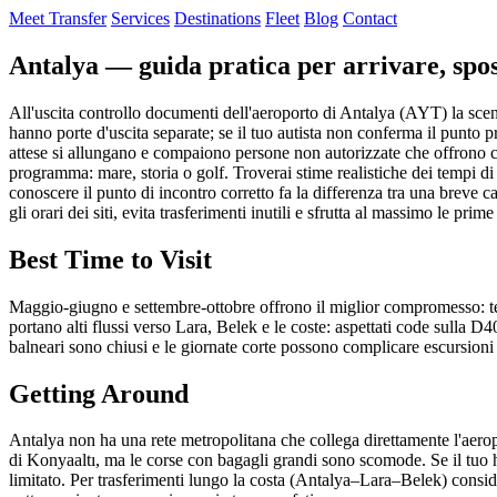
Meet Transfer
Services
Destinations
Fleet
Blog
Contact
Antalya — guida pratica per arrivare, spos
All'uscita controllo documenti dell'aeroporto di Antalya (AYT) la scena 
hanno porte d'uscita separate; se il tuo autista non conferma il punto pr
attese si allungano e compaiono persone non autorizzate che offrono co
programma: mare, storia o golf. Troverai stime realistiche dei tempi di
conoscere il punto di incontro corretto fa la differenza tra una breve cam
gli orari dei siti, evita trasferimenti inutili e sfrutta al massimo le prime 
Best Time to Visit
Maggio-giugno e settembre-ottobre offrono il miglior compromesso: temp
portano alti flussi verso Lara, Belek e le coste: aspettati code sulla D
balneari sono chiusi e le giornate corte possono complicare escursioni ne
Getting Around
Antalya non ha una rete metropolitana che collega direttamente l'aeropo
di Konyaaltı, ma le corse con bagagli grandi sono scomode. Se il tuo h
limitato. Per trasferimenti lungo la costa (Antalya–Lara–Belek) conside