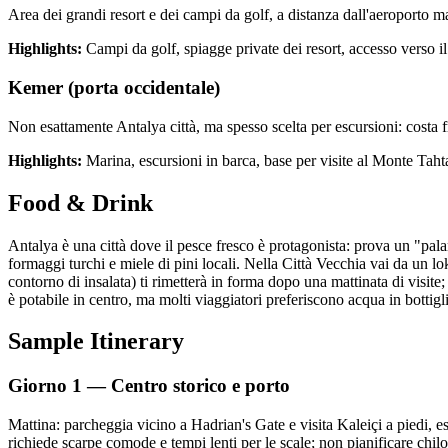
Area dei grandi resort e dei campi da golf, a distanza dall'aeroporto ma 
Highlights:
Campi da golf, spiagge private dei resort, accesso verso il 
Kemer (porta occidentale)
Non esattamente Antalya città, ma spesso scelta per escursioni: costa fr
Highlights:
Marina, escursioni in barca, base per visite al Monte Tahta
Food & Drink
Antalya è una città dove il pesce fresco è protagonista: prova un "pal
formaggi turchi e miele di pini locali. Nella Città Vecchia vai da un l
contorno di insalata) ti rimetterà in forma dopo una mattinata di visite;
è potabile in centro, ma molti viaggiatori preferiscono acqua in bottigli
Sample Itinerary
Giorno 1 — Centro storico e porto
Mattina: parcheggia vicino a Hadrian's Gate e visita Kaleiçi a piedi, es
richiede scarpe comode e tempi lenti per le scale; non pianificare chilo