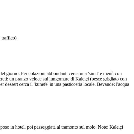
traffico).
 del giorno. Per colazioni abbondanti cerca una 'simit' e menù con
ncreti: un pranzo veloce sul lungomare di Kaleiçi (pesce grigliato con
Per dessert cerca il 'kunefe' in una pasticceria locale. Bevande: l'acqua
riposo in hotel, poi passeggiata al tramonto sul molo. Note: Kaleiçi