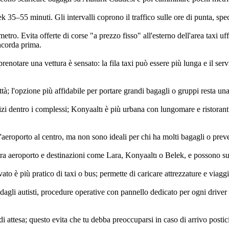
 35–55 minuti. Gli intervalli coprono il traffico sulle ore di punta, sp
metro. Evita offerte di corse "a prezzo fisso" all'esterno dell'area taxi uf
ncorda prima.
enotare una vettura è sensato: la fila taxi può essere più lunga e il serv
tà; l'opzione più affidabile per portare grandi bagagli o gruppi resta una 
vizi dentro i complessi; Konyaaltı è più urbana con lungomare e ristoranti
l'aeroporto al centro, ma non sono ideali per chi ha molti bagagli o prev
 tra aeroporto e destinazioni come Lara, Konyaaltı o Belek, e possono sug
vato è più pratico di taxi o bus; permette di caricare attrezzature e via
agli autisti, procedure operative con pannello dedicato per ogni driver e 
di attesa; questo evita che tu debba preoccuparsi in caso di arrivo postic