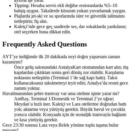
ayırma işe yarar.
Tipping: Hesaba servis ekli değilse restoranlarda %5–10
bahşiş uygun. Taksilerde küsuratı yukarı yuvarlamak yaygın.
Plajlarda jet-ski ve su sporlarında süre ve güvenlik talimatını
netleştirin; fiş alın.
Kaleiçi’nde gece geç saatlerde ses, dar sokaklarda yankılanır;
otel seçerken buna dikkat edin.
Frequently Asked Questions
AYT’ye indiğimde ilk 20 dakikada neyi doğru yaparsam zaman
kazanırım?
Önce geliş salonundaki AntalyaKart otomatından kart alın; dış
kapılardan çıktıktan sonra geri dönüş zor olabilir. Karşılama
noktasını netleştirin (Terminal 1’de sağ kapı hattı). Taksi
kullanacaksanız taksimetreyi teyit edin; Antalya’da resmi gece
zammı yoktur.
Havalimanından şehre tramvay var ama otelime işime yarar mı?
AntRay, Terminal 1/Domestik ve Terminal 2’ye uğrar;
Meydan’a hızlı iner. Kaleiçi ve Lara otellerine doğrudan hattı
yok; aktarma veya yürüyüş gerekir. Büyük bavul ve çocukla
yorucu olabilir. Konyaaltı için de nostaljik tramvayla bağlantı
ve kısa yürüyüş gerekir.
Gece 23:30 sonrası Lara veya Belek yönüne toplu taşıma bulur
muyum?