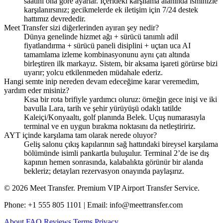
saatini ona göre ayarlar. İçerideki karşılama alanında isminizle
karşılanırsınız; gecikmelerde ek iletişim için 7/24 destek
hattımız devrededir.
Meet Transfer sizi diğerlerinden ayıran şey nedir?
Dünya genelinde hizmet ağı + sürücü tanımlı adil
fiyatlandırma + sürücü paneli disiplini + uçtan uca AI
tamamlama izleme kombinasyonunu aynı çatı altında
birleştiren ilk markayız. Sistem, bir aksama işareti görürse bizi
uyarır; yolcu etkilenmeden müdahale ederiz.
Hangi semte inip nereden devam edeceğime karar veremedim,
yardım eder misiniz?
Kısa bir rota brifiyle yardımcı oluruz: örneğin gece inişi ve iki
bavulla Lara, tarih ve şehir yürüyüşü odaklı tatilde
Kaleiçi/Konyaaltı, golf planında Belek. Uçuş numarasıyla
terminal ve en uygun bırakma noktasını da netleştiririz.
AYT içinde karşılama tam olarak nerede oluyor?
Geliş salonu çıkış kapılarının sağ hattındaki bireysel karşılama
bölümünde isimli pankartla buluşulur. Terminal 2’de ise dış
kapının hemen sonrasında, kalabalıkta görünür bir alanda
bekleriz; detayları rezervasyon onayında paylaşırız.
© 2026 Meet Transfer. Premium VIP Airport Transfer Service.
Phone: +1 555 805 1101 | Email: info@meettransfer.com
About
FAQ
Reviews
Terms
Privacy