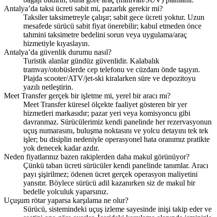
Antalya’da taksi ücreti sabit mi, pazarlık gerekir mi?
Taksiler taksimetreyle çalışır; sabit gece ücreti yoktur. Uzun
mesafede sürücü sabit fiyat önerebilir; kabul etmeden önce
tahmini taksimetre bedelini sorun veya uygulama/araç
hizmetiyle kıyaslayın.
Antalya’da güvenlik durumu nasıl?
Turistik alanlar gündüz güvenlidir. Kalabalık
tramvay/otobüslerde cep telefonu ve cüzdanı önde taşıyın.
Plajda scooter/ATV/jet-ski kiralarken süre ve depozitoyu
yazılı netleştirin.
Meet Transfer gerçek bir işletme mi, yerel bir aracı mı?
Meet Transfer küresel ölçekte faaliyet gösteren bir yer
hizmetleri markasıdır; pazar yeri veya komisyoncu gibi
davranmaz. Sürücülerimiz kendi panelinde her rezervasyonun
uçuş numarasını, buluşma noktasını ve yolcu detayını tek tek
işler; bu disiplin nedeniyle operasyonel hata oranımız pratikte
yok denecek kadar azdır.
Neden fiyatlarınız bazen rakiplerden daha makul görünüyor?
Çünkü taban ücreti sürücüler kendi panelinde tanımlar. Aracı
payı şişirilmez; ödenen ücret gerçek operasyon maliyetini
yansıtır. Böylece sürücü adil kazanırken siz de makul bir
bedelle yolculuk yaparsınız.
Uçuşum rötar yaparsa karşılama ne olur?
Sürücü, sistemindeki uçuş izleme sayesinde inişi takip eder ve