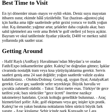
Best Time to Visit
En iyi dönemler nisan–mayıs ve eylül–ekim. Deniz suyu mayıstan
itibaren ısınır, ekimde hâlâ yüzülebilir. Yaz (haziran–ağustos) plaj
için harika ama öğle saatlerinde şehir gezisi yorucu ve trafik yoğun
olur. Kış ılımandır; yağmur artar, şelaleler daha coşkulu akar, bazı
sahil işletmeleri ara verir ama Belek’te golf otelleri yıl boyu açıktır.
Bayram ve okul tatillerinde fiyatlar yükselir, D400 ve merkez sahil
yollarında pik saatler uzar.
Getting Around
- Hafif Raylı (AntRay): Havalimanı’ndan Meydan’a ve oradan
Fatih/Expo istikametlerine gider. Kaleiçi’ne doğrudan gitmez; Işıklar
civarında nostaljik tram veya kısa yürüyüş/aktarma gerekir. Servis
saatleri geniş ama 24 saat değildir; yoğun saatlerde valizle ayakta
kalabilirsiniz. - Otobüs/Dolmuş: Geniş ağ, uygun fiyat; AntalyaKart
gerekir. Gece geç saatlerde sefer seyrekleşir. Büyük bavulla ve
çocukla zahmetli olabilir. - Taksi: Taksi metre esas. Türkiye’de gece
tarifesi yok; bazı sürücüler “gece ücreti” önerirse nazikçe
taksimetreyi hatırlatın. Çocuk koltuğu genellikle bulunmaz. - Araç
hizmeti/özel şoför: Aile, golf ekipmanı veya geç inişler için pratik.
Kaleiçi’ne en yakın bırakma noktalarını bilen sürücü büyük fark
yaratır. - Araç kiralama: Şehir içinde park Konyaaltı ve Lara