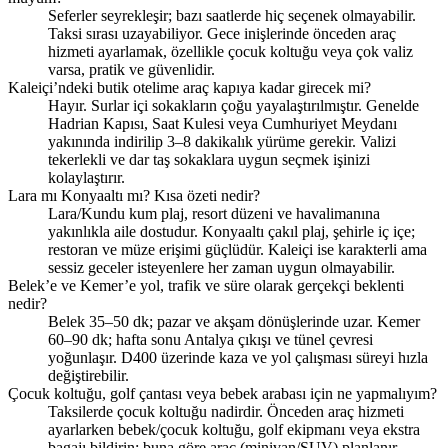
Seferler seyrekleşir; bazı saatlerde hiç seçenek olmayabilir.
Taksi sırası uzayabiliyor. Gece inişlerinde önceden araç
hizmeti ayarlamak, özellikle çocuk koltuğu veya çok valiz
varsa, pratik ve güvenlidir.
Kaleiçi’ndeki butik otelime araç kapıya kadar girecek mi?
Hayır. Surlar içi sokakların çoğu yayalaştırılmıştır. Genelde
Hadrian Kapısı, Saat Kulesi veya Cumhuriyet Meydanı
yakınında indirilip 3–8 dakikalık yürüme gerekir. Valizi
tekerlekli ve dar taş sokaklara uygun seçmek işinizi
kolaylaştırır.
Lara mı Konyaaltı mı? Kısa özeti nedir?
Lara/Kundu kum plaj, resort düzeni ve havalimanına
yakınlıkla aile dostudur. Konyaaltı çakıl plaj, şehirle iç içe;
restoran ve müze erişimi güçlüdür. Kaleiçi ise karakterli ama
sessiz geceler isteyenlere her zaman uygun olmayabilir.
Belek’e ve Kemer’e yol, trafik ve süre olarak gerçekçi beklenti
nedir?
Belek 35–50 dk; pazar ve akşam dönüşlerinde uzar. Kemer
60–90 dk; hafta sonu Antalya çıkışı ve tünel çevresi
yoğunlaşır. D400 üzerinde kaza ve yol çalışması süreyi hızla
değiştirebilir.
Çocuk koltuğu, golf çantası veya bebek arabası için ne yapmalıyım?
Taksilerde çocuk koltuğu nadirdir. Önceden araç hizmeti
ayarlarken bebek/çocuk koltuğu, golf ekipmanı veya ekstra
bagajı bildirin; buna göre araç (minivan/SUV) planlanır.