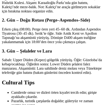
Hıdırlık Kulesi. Akşam: Karaalioğlu Parkı’nda gün batımı,
Kaleiçi’nde meze-balık. Not: Kaleiçi’ne araçla girilmeyen sokaklar
için bırakma noktası organize edin.
2. Gün – Doğu Rotası (Perge–Aspendos–Side)
Erken çıkış (08:00). Perge ören yeri 45–60 dk. Ardından Aspendos
Tiyatrosu (30–45 dk). Serik’te öğle. Side Antik Kent ve Apollon
Tapınağı’na akşamüstü yürüyüş. Dönüşte D400 akşam trafiğine
yakalanmamak için 18:00’den önce yola çıkmaya çalışın.
3. Gün – Şelaleler ve Lara
Sabah: Upper Düden (Kepez) gölgelik yürüyüş. Öğle: Güzeloba’da
kebap/ocakbaşı. Öğleden sonra: Lower Düden şelalesi falez
manzarası. Akşamüstü: Lara sahilinde deniz molası veya Tünektepe
teleferiğe gün batımı (bakım günlerini önceden kontrol edin).
Cultural Tips
Camilerde omuz ve dizleri örten kıyafet tercih edin; girişte
ayakkabı çıkarılır.
Pazarlık, turistik çarşılarda doğaldır; güleryüz ve zaman