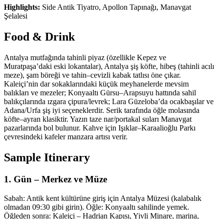
Highlights:
Side Antik Tiyatro, Apollon Tapınağı, Manavgat
Şelalesi
Food & Drink
Antalya mutfağında tahinli piyaz (özellikle Kepez ve
Muratpaşa’daki eski lokantalar), Antalya şiş köfte, hibeş (tahinli acılı
meze), şam böreği ve tahin–cevizli kabak tatlısı öne çıkar.
Kaleiçi’nin dar sokaklarındaki küçük meyhanelerde mevsim
balıkları ve mezeler; Konyaaltı Gürsu–Arapsuyu hattında sahil
balıkçılarında ızgara çipura/levrek; Lara Güzeloba’da ocakbaşılar ve
Adana/Urfa şiş iyi seçeneklerdir. Serik tarafında öğle molasında
köfte–ayran klasiktir. Yazın taze nar/portakal suları Manavgat
pazarlarında bol bulunur. Kahve için Işıklar–Karaalioğlu Parkı
çevresindeki kafeler manzara artısı verir.
Sample Itinerary
1. Gün – Merkez ve Müze
Sabah: Antik kent kültürüne giriş için Antalya Müzesi (kalabalık
olmadan 09:30 gibi girin). Öğle: Konyaaltı sahilinde yemek.
Öğleden sonra: Kaleiçi – Hadrian Kapısı, Yivli Minare, marina,