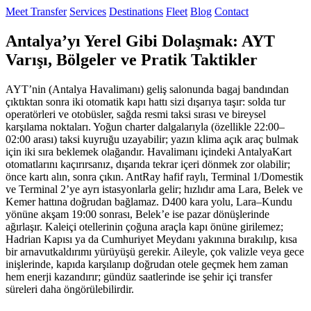
Meet Transfer
Services
Destinations
Fleet
Blog
Contact
Antalya’yı Yerel Gibi Dolaşmak: AYT
Varışı, Bölgeler ve Pratik Taktikler
AYT’nin (Antalya Havalimanı) geliş salonunda bagaj bandından
çıktıktan sonra iki otomatik kapı hattı sizi dışarıya taşır: solda tur
operatörleri ve otobüsler, sağda resmi taksi sırası ve bireysel
karşılama noktaları. Yoğun charter dalgalarıyla (özellikle 22:00–
02:00 arası) taksi kuyruğu uzayabilir; yazın klima açık araç bulmak
için iki sıra beklemek olağandır. Havalimanı içindeki AntalyaKart
otomatlarını kaçırırsanız, dışarıda tekrar içeri dönmek zor olabilir;
önce kartı alın, sonra çıkın. AntRay hafif raylı, Terminal 1/Domestik
ve Terminal 2’ye ayrı istasyonlarla gelir; hızlıdır ama Lara, Belek ve
Kemer hattına doğrudan bağlamaz. D400 kara yolu, Lara–Kundu
yönüne akşam 19:00 sonrası, Belek’e ise pazar dönüşlerinde
ağırlaşır. Kaleiçi otellerinin çoğuna araçla kapı önüne girilemez;
Hadrian Kapısı ya da Cumhuriyet Meydanı yakınına bırakılıp, kısa
bir arnavutkaldırımı yürüyüşü gerekir. Aileyle, çok valizle veya gece
inişlerinde, kapıda karşılanıp doğrudan otele geçmek hem zaman
hem enerji kazandırır; gündüz saatlerinde ise şehir içi transfer
süreleri daha öngörülebilirdir.